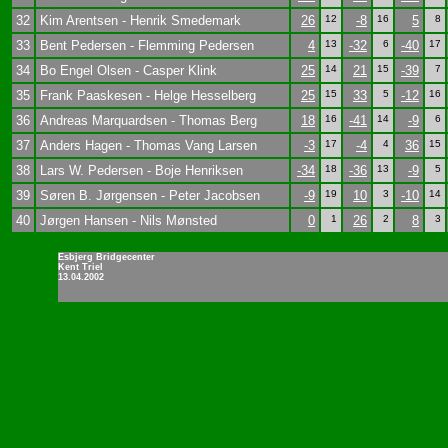
32
Kim Arentsen - Henrik Smedemark
26
12
-8
16
5
8
33
Bent Pedersen - Flemming Pedersen
4
13
-32
6
-40
17
34
Bo Engel Olsen - Casper Klink
25
14
21
15
-39
7
35
Frank Paaskesen - Helge Hesselberg
25
15
33
5
-12
16
36
Andreas Marquardsen - Thomas Berg
18
16
-41
14
-9
6
37
Anders Hagen - Thomas Vang Larsen
-3
17
-4
4
36
15
38
Lars W. Pedersen - Boje Henriksen
-34
18
-36
13
-9
5
39
Søren B. Jørgensen - Peter Jacobsen
-9
19
10
3
-10
14
40
Jørgen Hansen - Nils Mønsted
0
1
26
2
8
3
Esbjerg Bridgecenter
Kent Triel
13.04.2002