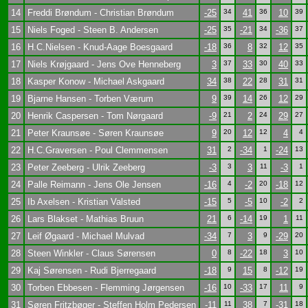
14
Freddi Brøndum - Christian Brøndum
-25
34
41
36
10
39
15
Niels Foged - Steen B. Andersen
-25
35
-21
34
-36
37
16
H.C.Nielsen - Knud-Aage Boesgaard
-18
36
8
32
12
35
17
Niels Krøjgaard - Jens Ove Henneberg
3
37
33
30
40
33
18
Kasper Konow - Michael Askgaard
34
38
22
28
31
31
19
Bjarne Hansen - Torben Værum
9
39
14
26
12
29
20
Henrik Caspersen - Tom Nørgaard
-9
21
2
24
29
27
21
Peter Kraunsøe - Søren Kraunsøe
9
20
12
12
4
4
22
H.C.Graversen - Poul Clemmensen
31
2
-34
1
-24
13
23
Peter Zeeberg - Ulrik Zeeberg
-3
3
3
11
-3
1
24
Palle Reimann - Jens Ole Jensen
-16
4
-2
20
-18
12
25
Ib Axelsen - Kristian Valsted
-15
5
-5
10
-2
2
26
Lars Blakset - Mathias Bruun
21
6
-14
19
1
11
27
Leif Øgaard - Michael Mulvad
-34
7
3
9
-29
20
28
Steen Winkler - Claus Sørensen
0
8
-22
18
3
10
29
Kaj Sørensen - Rudi Bjerregaard
-18
9
15
8
-12
19
30
Torben Ebbesen - Flemming Jørgensen
-16
10
-33
17
11
9
31
Søren Fritzbøger - Steffen Holm Pedersen
-11
11
38
7
-31
18