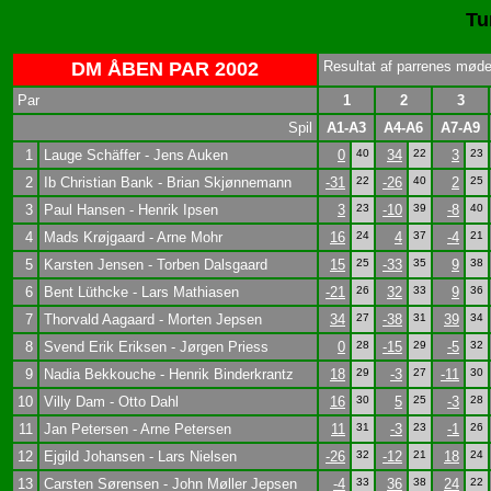
Tu
DM ÅBEN PAR 2002
Resultat af parrenes mød
Par
1
2
3
Spil
A1-A3
A4-A6
A7-A9
1
Lauge Schäffer - Jens Auken
0
40
34
22
3
23
2
Ib Christian Bank - Brian Skjønnemann
-31
22
-26
40
2
25
3
Paul Hansen - Henrik Ipsen
3
23
-10
39
-8
40
4
Mads Krøjgaard - Arne Mohr
16
24
4
37
-4
21
5
Karsten Jensen - Torben Dalsgaard
15
25
-33
35
9
38
6
Bent Lüthcke - Lars Mathiasen
-21
26
32
33
9
36
7
Thorvald Aagaard - Morten Jepsen
34
27
-38
31
39
34
8
Svend Erik Eriksen - Jørgen Priess
0
28
-15
29
-5
32
9
Nadia Bekkouche - Henrik Binderkrantz
18
29
-3
27
-11
30
10
Villy Dam - Otto Dahl
16
30
5
25
-3
28
11
Jan Petersen - Arne Petersen
11
31
-3
23
-1
26
12
Ejgild Johansen - Lars Nielsen
-26
32
-12
21
18
24
13
Carsten Sørensen - John Møller Jepsen
-4
33
36
38
24
22