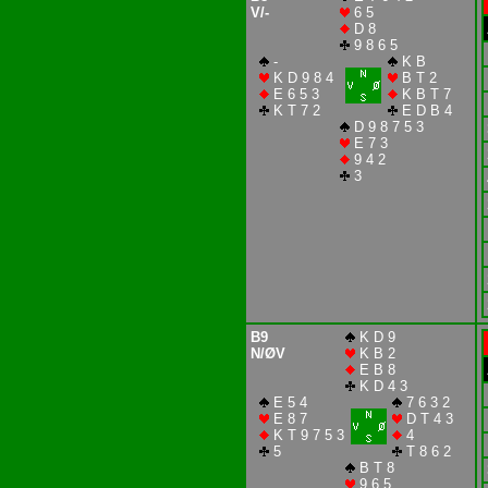
V/-
6 5
D 8
9 8 6 5
-
K B
K D 9 8 4
B T 2
E 6 5 3
K B T 7
K T 7 2
E D B 4
D 9 8 7 5 3
E 7 3
9 4 2
3
B9
K D 9
N/ØV
K B 2
E B 8
K D 4 3
E 5 4
7 6 3 2
E 8 7
D T 4 3
K T 9 7 5 3
4
5
T 8 6 2
B T 8
9 6 5