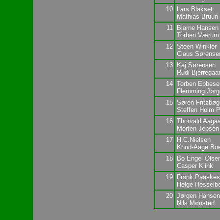
10
Lars Blakset
Mathias Bruun
11
Bjarne Hansen
Torben Værum
12
Steen Winkler
Claus Sørense
13
Kaj Sørensen
Rudi Bjerregaa
14
Torben Ebbese
Flemming Jør
15
Søren Fritzbøg
Steffen Holm 
16
Thorvald Aaga
Morten Jepsen
17
H.C.Nielsen
Knud-Aage Bo
18
Bo Engel Olse
Casper Klink
19
Frank Paaske
Helge Hesselb
20
Jørgen Hansen
Nils Mønsted