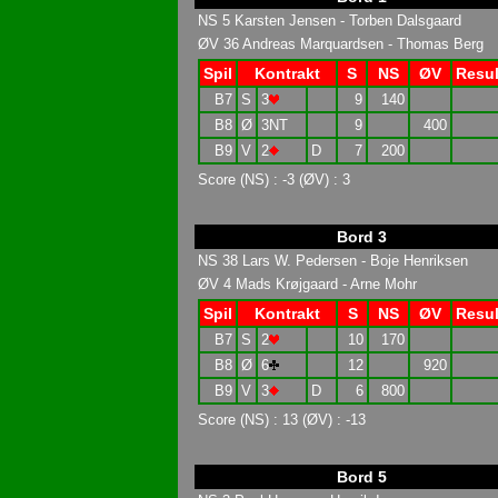
NS 5 Karsten Jensen - Torben Dalsgaard
ØV 36 Andreas Marquardsen - Thomas Berg
Spil
Kontrakt
S
NS
ØV
Resul
B7
S
3
9
140
B8
Ø
3NT
9
400
B9
V
2
D
7
200
Score (NS) : -3 (ØV) : 3
Bord 3
NS 38 Lars W. Pedersen - Boje Henriksen
ØV 4 Mads Krøjgaard - Arne Mohr
Spil
Kontrakt
S
NS
ØV
Resul
B7
S
2
10
170
B8
Ø
6
12
920
B9
V
3
D
6
800
Score (NS) : 13 (ØV) : -13
Bord 5