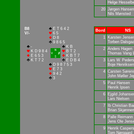
Helge Hesselb
20
Jørgen Hansen
Nils Mønsted
B8
E T 6 4 2
Bord
NS
V/-
6 5
1
Karsten Jense
D 8
Torben Dalsga
9 8 6 5
-
K B
2
Anders Hagen
K D 9 8 4
B T 2
Thomas Vang 
E 6 5 3
K B T 7
K T 7 2
E D B 4
3
Lars W. Peder
D 9 8 7 5 3
Boje Henriksen
E 7 3
4
Carsten Søren
9 4 2
John Møller J
3
5
Paul Hansen
Henrik Ipsen
6
Ejgild Johanse
Lars Nielsen
7
Ib Christian B
Brian Skjønne
8
Palle Reimann
Jens Ole Jens
9
Henrik Casper
Tom Nørgaard