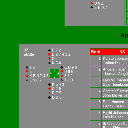
D 6 2
E B 9 7
Sp
B7
B 7 2
Bord
NS
S/Alle
B 9 7 4 3 2
1
Karsten Jense
D
Torben Dalsga
K 5 4
T 6
E D 9 8
2
Anders Hagen
E
D 8 6
Thomas Vang 
K B 9 7 4 3
8 6 2
E 9 8 2
T 7 3
3
Lars W. Peder
K 5 4 3
Boje Henriksen
K T 5
4
Carsten Søren
E T 5
John Møller J
D B 6
5
Paul Hansen
Henrik Ipsen
6
Ejgild Johanse
Lars Nielsen
7
Ib Christian B
Brian Skjønne