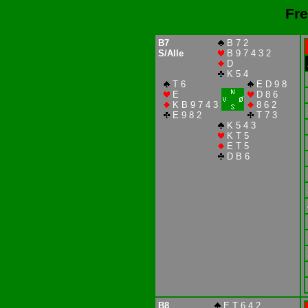
Fre
B7
B 7 2
S/Alle
B 9 7 4 3 2
D
K 5 4
T 6
E D 9 8
E
D 8 6
K B 9 7 4 3
8 6 2
E 9 8 2
T 7 3
K 5 4 3
K T 5
E T 5
D B 6
B8
E T 6 4 2