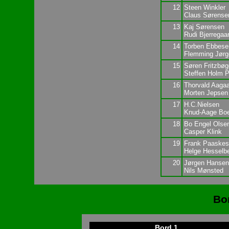
12
Steen Winkler
Claus Sørense
13
Kaj Sørensen
Rudi Bjerregaa
14
Torben Ebbese
Flemming Jør
15
Søren Fritzbøg
Steffen Holm 
16
Thorvald Aaga
Morten Jepsen
17
H.C.Nielsen
Knud-Aage Bo
18
Bo Engel Olse
Casper Klink
19
Frank Paaske
Helge Hesselb
20
Jørgen Hansen
Nils Mønsted
Bo
Bord 1