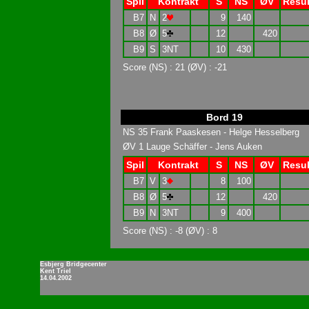
Spil
Kontrakt
S
NS
ØV
Resul
B7
N
2
9
140
B8
Ø
5
12
420
B9
S
3NT
10
430
Score (NS) : 21 (ØV) : -21
Bord 19
NS 35 Frank Paaskesen - Helge Hesselberg
ØV 1 Lauge Schäffer - Jens Auken
Spil
Kontrakt
S
NS
ØV
Resul
B7
V
3
8
100
B8
Ø
5
12
420
B9
N
3NT
9
400
Score (NS) : -8 (ØV) : 8
Esbjerg Bridgecenter
Kent Triel
14.04.2002