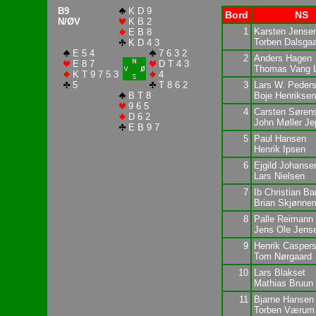
B9
K D 9
Bord
NS
N/ØV
K B 2
1
Karsten Jense
E B 8
Torben Dalsga
K D 4 3
E 5 4
7 6 3 2
2
Anders Hagen
E 8 7
D T 4 3
Thomas Vang 
K T 9 7 5 3
4
5
T 8 6 2
3
Lars W. Peder
B T 8
Boje Henriksen
9 6 5
4
Carsten Søren
D 6 2
John Møller J
E B 9 7
5
Paul Hansen
Henrik Ipsen
6
Ejgild Johanse
Lars Nielsen
7
Ib Christian B
Brian Skjønne
8
Palle Reimann
Jens Ole Jens
9
Henrik Casper
Tom Nørgaard
10
Lars Blakset
Mathias Bruun
11
Bjarne Hansen
Torben Værum