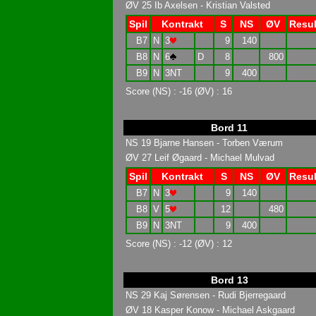
ØV 25 Ib Axelsen - Kristian Valsted
Spil
Kontrakt
S
NS
ØV
Resul
B7
N
3
9
140
B8
N
6
D
8
800
B9
N
3NT
9
400
Score (NS) : -16 (ØV) : 16
Bord 11
NS 19 Bjarne Hansen - Torben Værum
ØV 27 Leif Øgaard - Michael Mulvad
Spil
Kontrakt
S
NS
ØV
Resul
B7
N
3
9
140
B8
V
5
12
480
B9
N
3NT
9
400
Score (NS) : -12 (ØV) : 12
Bord 13
NS 29 Kaj Sørensen - Rudi Bjerregaard
ØV 18 Kasper Konow - Michael Askgaard