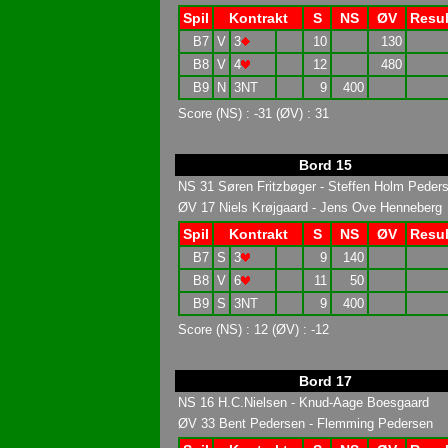
Spil
Kontrakt
S
NS
ØV
Resul
B7
V
3
10
130
B8
V
4
12
480
B9
N
3NT
9
400
Score (NS) : -31 (ØV) : 31
Bord 15
NS 31 Søren Fritzbøger - Steffen Holm Peder
ØV 17 Niels Krøjgaard - Jens Ove Henneberg
Spil
Kontrakt
S
NS
ØV
Resul
B7
S
3
9
140
B8
V
6
11
50
B9
S
3NT
9
400
Score (NS) : 12 (ØV) : -12
Bord 17
NS 16 H.C.Nielsen - Knud-Aage Boesgaard
ØV 33 Bent Pedersen - Flemming Pedersen