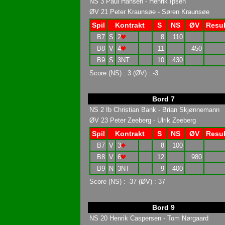
NS 3 Paul Hansen - Henrik Ipsen
ØV 21 Peter Kraunsøe - Søren Kraunsøe
Spil
Kontrakt
S
NS
ØV
Resul
B7
S
2
8
110
B8
V
4
11
450
B9
S
3NT
10
430
Score (NS) : 3 (ØV) : -3
Bord 7
NS 2 Ib Christian Bank - Brian Skjønnemann
ØV 23 Peter Zeeberg - Ulrik Zeeberg
Spil
Kontrakt
S
NS
ØV
Resul
B7
V
3
8
100
B8
V
6
12
980
B9
N
3NT
9
400
Score (NS) : -37 (ØV) : 37
Bord 9
NS 20 Henrik Caspersen - Tom Nørgaard