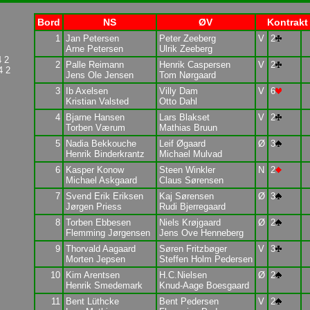
Bord
NS
ØV
Kontrakt
1
Jan Petersen
Peter Zeeberg
V
2
Arne Petersen
Ulrik Zeeberg
 2
2
Palle Reimann
Henrik Caspersen
V
2
4 2
Jens Ole Jensen
Tom Nørgaard
3
Ib Axelsen
Villy Dam
V
6
Kristian Valsted
Otto Dahl
4
Bjarne Hansen
Lars Blakset
V
2
Torben Værum
Mathias Bruun
5
Nadia Bekkouche
Leif Øgaard
Ø
3
Henrik Binderkrantz
Michael Mulvad
6
Kasper Konow
Steen Winkler
N
2
Michael Askgaard
Claus Sørensen
7
Svend Erik Eriksen
Kaj Sørensen
Ø
3
Jørgen Priess
Rudi Bjerregaard
8
Torben Ebbesen
Niels Krøjgaard
Ø
2
Flemming Jørgensen
Jens Ove Henneberg
9
Thorvald Aagaard
Søren Fritzbøger
V
3
Morten Jepsen
Steffen Holm Pedersen
10
Kim Arentsen
H.C.Nielsen
Ø
2
Henrik Smedemark
Knud-Aage Boesgaard
11
Bent Lüthcke
Bent Pedersen
V
2