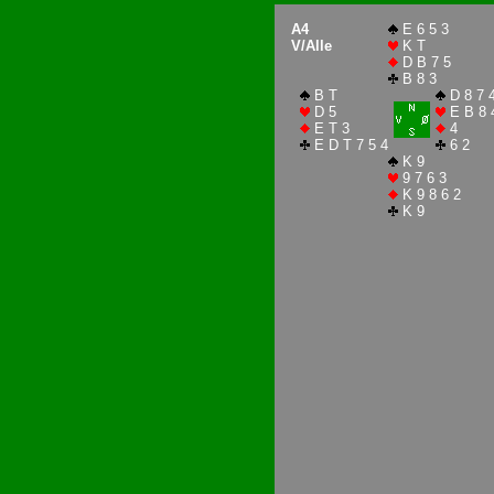
A4
E 6 5 3
V/Alle
K T
D B 7 5
B 8 3
B T
D 8 7 4
D 5
E B 8 
E T 3
4
E D T 7 5 4
6 2
K 9
9 7 6 3
K 9 8 6 2
K 9