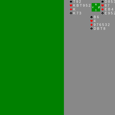
T 9 2
D 8 5 
K B T 9 5 2
8 7
K
E B 4
K 7 3
E 9 5 
B 6
4
9 7 6 5 3 2
D B T 8