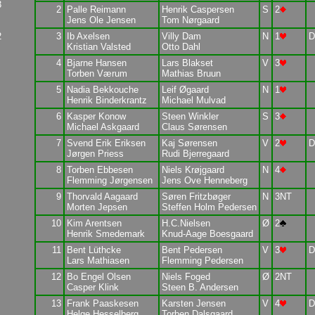
3
2
Palle Reimann
Henrik Caspersen
S
2
Jens Ole Jensen
Tom Nørgaard
2
3
Ib Axelsen
Villy Dam
N
1
D
Kristian Valsted
Otto Dahl
4
Bjarne Hansen
Lars Blakset
V
3
Torben Værum
Mathias Bruun
5
Nadia Bekkouche
Leif Øgaard
N
1
Henrik Binderkrantz
Michael Mulvad
6
Kasper Konow
Steen Winkler
S
3
Michael Askgaard
Claus Sørensen
7
Svend Erik Eriksen
Kaj Sørensen
V
2
D
Jørgen Priess
Rudi Bjerregaard
8
Torben Ebbesen
Niels Krøjgaard
N
4
Flemming Jørgensen
Jens Ove Henneberg
9
Thorvald Aagaard
Søren Fritzbøger
N
3NT
Morten Jepsen
Steffen Holm Pedersen
10
Kim Arentsen
H.C.Nielsen
Ø
2
Henrik Smedemark
Knud-Aage Boesgaard
11
Bent Lüthcke
Bent Pedersen
V
3
D
Lars Mathiasen
Flemming Pedersen
12
Bo Engel Olsen
Niels Foged
Ø
2NT
Casper Klink
Steen B. Andersen
13
Frank Paaskesen
Karsten Jensen
V
4
D
Helge Hesselberg
Torben Dalsgaard