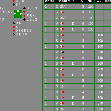
Antal
Kontrakt
S
NS
ØV
Res
D T 8
6 4
1
Ø
2NT
5
150
9 2
D 8 5 3
 T 9 5 2
8 7
1
S
3
9
110
E B 4
1
Ø
3NT
7
100
7 3
E 9 5 2
B 6
1
V
4
D
9
100
4
1
V
3
D
8
100
9 7 6 5 3 2
D B T 8
1
S
2
7
100
1
S
3
8
100
1
N
3
8
100
1
Ø
2
8
110
1
V
3
9
140
1
S
3
D
8
200
2
N
4
8
200
1
N
1
D
6
200
1
N
1
5
200
1
N
1NT
4
300
1
N
1
4
300
1
N
1
D
5
500
1
V
2
D
9
570
1
N
3NT
3
600