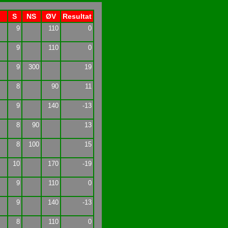
S
NS
ØV
Resultat
9
110
0
9
110
0
9
300
19
8
90
11
9
140
-13
8
90
13
8
100
15
10
170
-19
9
110
0
9
140
-13
8
110
0