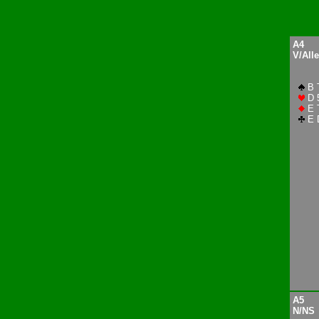
A4
V/Alle
B 
D 
E 
E D
A5
N/NS