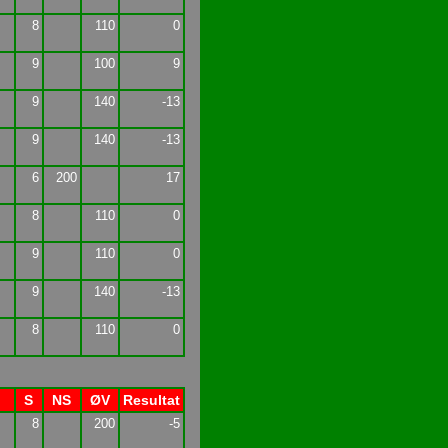
8
110
0
9
100
9
9
140
-13
9
140
-13
6
200
17
8
110
0
9
110
0
9
140
-13
8
110
0
S
NS
ØV
Resultat
8
200
-5