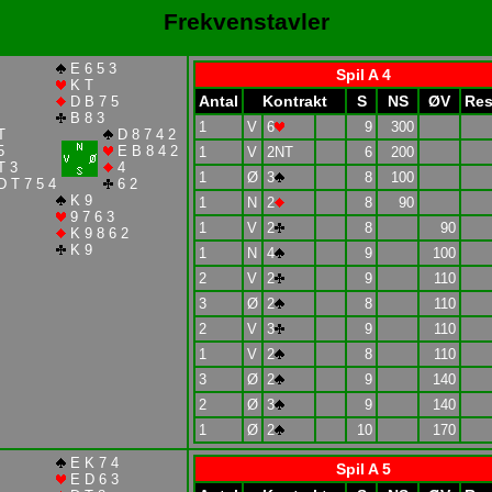
Frekvenstavler
E 6 5 3
Spil A 4
K T
Antal
Kontrakt
S
NS
ØV
Res
D B 7 5
B 8 3
1
V
6
9
300
T
D 8 7 4 2
5
E B 8 4 2
1
V
2NT
6
200
T 3
4
1
Ø
3
8
100
 T 7 5 4
6 2
K 9
1
N
2
8
90
9 7 6 3
1
V
2
8
90
K 9 8 6 2
K 9
1
N
4
9
100
2
V
2
9
110
3
Ø
2
8
110
2
V
3
9
110
1
V
2
8
110
3
Ø
2
9
140
2
Ø
3
9
140
1
Ø
2
10
170
E K 7 4
Spil A 5
E D 6 3