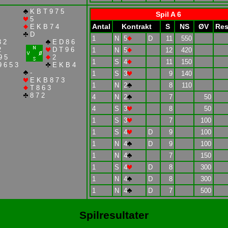
K B T 9 7 5
Spil A 6
5
Antal
Kontrakt
S
NS
ØV
Res
E K B 7 4
D
1
N
5
D
11
550
 2
E D 8 6
2
D T 9 6
1
N
5
12
420
9 5
2
1
S
4
11
150
 6 5 3
E K B 4
-
1
S
3
9
140
E K B 8 7 3
1
N
2
8
110
T 8 6 3
8 7 2
4
N
2
7
50
4
S
3
8
50
1
S
3
7
100
1
S
4
D
9
100
1
N
4
D
9
100
1
N
4
7
150
1
S
4
D
8
300
1
N
4
D
8
300
1
N
4
D
7
500
Spilresultater