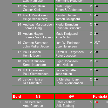
Lars Mathiasen
Flemming Pedersen
12
Bo Engel Olsen
Niels Foged
Ø
2
Casper Klink
Steen B. Andersen
13
Frank Paaskesen
Karsten Jensen
N
4
Helge Hesselberg
Torben Dalsgaard
14
Andreas Marquardsen
Freddi Brøndum
Ø
3
Thomas Berg
Christian Brøndum
15
Anders Hagen
Mads Krøjgaard
Ø
2
Thomas Vang Larsen
Arne Mohr
16
Carsten Sørensen
Lars W. Pedersen
V
2NT
John Møller Jepsen
Boje Henriksen
17
Paul Hansen
Søren B. Jørgensen
Ø
2
Henrik Ipsen
Peter Jacobsen
18
Peter Kraunsøe
Ejgild Johansen
V
3
Søren Kraunsøe
Lars Nielsen
19
H.C.Graversen
Lauge Schäffer
Ø
2
Poul Clemmensen
Jens Auken
20
Jørgen Hansen
Ib Christian Bank
Ø
2
Nils Mønsted
Brian Skjønnemann
Bord
NS
ØV
Kontrakt
1
Jan Petersen
Peter Zeeberg
S
3
D
Arne Petersen
Ulrik Zeeberg