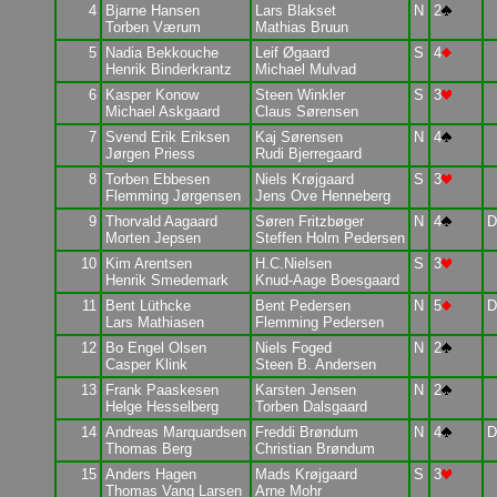
4
Bjarne Hansen
Lars Blakset
N
2
Torben Værum
Mathias Bruun
5
Nadia Bekkouche
Leif Øgaard
S
4
Henrik Binderkrantz
Michael Mulvad
6
Kasper Konow
Steen Winkler
S
3
Michael Askgaard
Claus Sørensen
7
Svend Erik Eriksen
Kaj Sørensen
N
4
Jørgen Priess
Rudi Bjerregaard
8
Torben Ebbesen
Niels Krøjgaard
S
3
Flemming Jørgensen
Jens Ove Henneberg
9
Thorvald Aagaard
Søren Fritzbøger
N
4
D
Morten Jepsen
Steffen Holm Pedersen
10
Kim Arentsen
H.C.Nielsen
S
3
Henrik Smedemark
Knud-Aage Boesgaard
11
Bent Lüthcke
Bent Pedersen
N
5
D
Lars Mathiasen
Flemming Pedersen
12
Bo Engel Olsen
Niels Foged
N
2
Casper Klink
Steen B. Andersen
13
Frank Paaskesen
Karsten Jensen
N
2
Helge Hesselberg
Torben Dalsgaard
14
Andreas Marquardsen
Freddi Brøndum
N
4
D
Thomas Berg
Christian Brøndum
15
Anders Hagen
Mads Krøjgaard
S
3
Thomas Vang Larsen
Arne Mohr