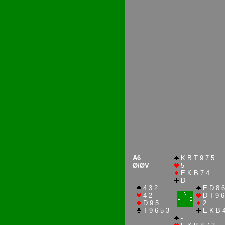
A6
K B T 9 7 5
Ø/ØV
5
E K B 7 4
D
4 3 2
E D 8 6
4 2
D T 9 6
D 9 5
2
T 9 6 5 3
E K B 
-