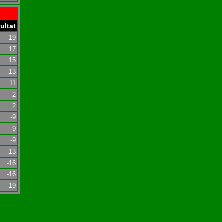
ultat
19
17
15
13
11
2
2
-9
-9
-9
-13
-16
-16
-19