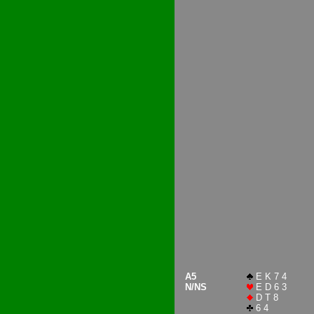
A5
E K 7 4
N/NS
E D 6 3
D T 8
6 4