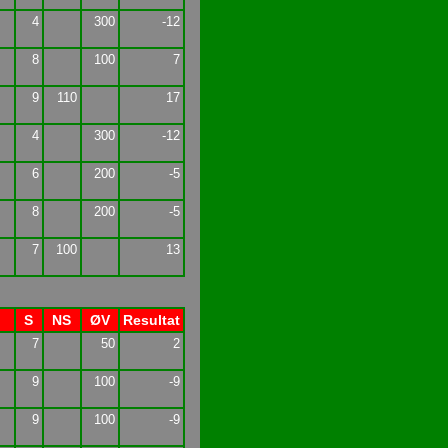
4
300
-12
8
100
7
9
110
17
4
300
-12
6
200
-5
8
200
-5
7
100
13
S
NS
ØV
Resultat
7
50
2
9
100
-9
9
100
-9