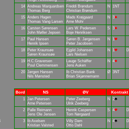
14
Andreas Marquardsen
Freddi Brøndum
N
1NT
Thomas Berg
Christian Brøndum
15
Anders Hagen
Mads Krøjgaard
N
3
Thomas Vang Larsen
Arne Mohr
16
Carsten Sørensen
Lars W. Pedersen
S
3
John Møller Jepsen
Boje Henriksen
17
Paul Hansen
Søren B. Jørgensen
N
1
Henrik Ipsen
Peter Jacobsen
18
Peter Kraunsøe
Ejgild Johansen
N
1
D
Søren Kraunsøe
Lars Nielsen
19
H.C.Graversen
Lauge Schäffer
N
4
Poul Clemmensen
Jens Auken
20
Jørgen Hansen
Ib Christian Bank
Ø
3NT
Nils Mønsted
Brian Skjønnemann
Bord
NS
ØV
Kontrakt
1
Jan Petersen
Peter Zeeberg
N
2
Arne Petersen
Ulrik Zeeberg
2
Palle Reimann
Henrik Caspersen
S
4
D
Jens Ole Jensen
Tom Nørgaard
4
3
Ib Axelsen
Villy Dam
N
4
D
Kristian Valsted
Otto Dahl