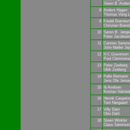
Steen B. Ander
8
Anders Hagen
Thomas Vang L
9
Freddi Brøndu
Christian Brøn
10
Søren B. Jørge
Peter Jacobsen
11
Carsten Søren
John Møller Je
12
H.C.Graversen
Poul Clemmen
13
Peter Zeeberg
Ulrik Zeeberg
14
Palle Reimann
Jens Ole Jense
15
Ib Axelsen
Kristian Valsted
16
Henrik Caspers
Tom Nørgaard
17
Villy Dam
Otto Dahl
18
Steen Winkler
Claus Sørense