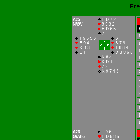
Fre
A25
E D 7 2
N/ØV
8 5 3 2
E D 6 5
2
T 9 6 5 3
B
E 9 4
B 7 6
K B 3
T 9 8 4
E T
D B 8 6 5
K 8 4
K D T
7 2
K 9 7 4 3
A26
T 9 6
Ø/Alle
E D 9 8 5