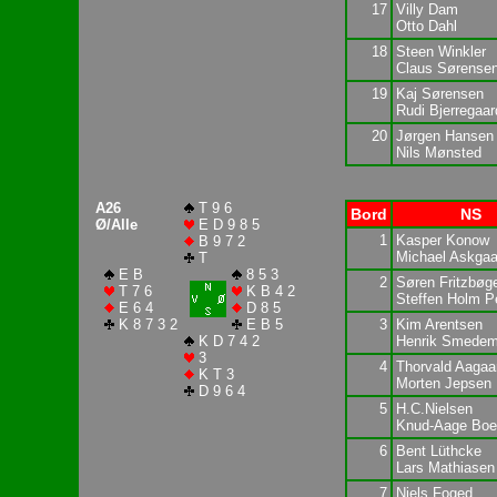
17
Villy Dam
Otto Dahl
18
Steen Winkler
Claus Sørense
19
Kaj Sørensen
Rudi Bjerregaar
20
Jørgen Hansen
Nils Mønsted
A26
T 9 6
Bord
NS
Ø/Alle
E D 9 8 5
1
Kasper Konow
B 9 7 2
Michael Askgaa
T
E B
8 5 3
2
Søren Fritzbøg
T 7 6
K B 4 2
Steffen Holm P
E 6 4
D 8 5
K 8 7 3 2
E B 5
3
Kim Arentsen
K D 7 4 2
Henrik Smedem
3
4
Thorvald Aagaa
K T 3
Morten Jepsen
D 9 6 4
5
H.C.Nielsen
Knud-Aage Boe
6
Bent Lüthcke
Lars Mathiasen
7
Niels Foged