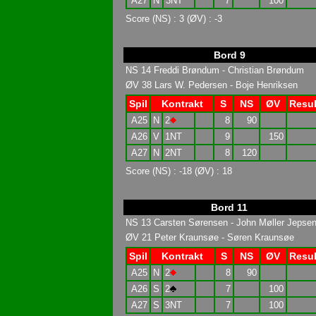
A27
N
3NT
7
100
Score (NS) : 3 (ØV) : -3
Bord 9
NS 14 Freddi Brøndum - Christian Brøndum
ØV 38 Lars W. Pedersen - Boje Henriksen
Spil
Kontrakt
S
NS
ØV
Resul
A25
N
2
8
90
A26
V
1NT
9
150
A27
N
2NT
8
120
Score (NS) : -18 (ØV) : 18
Bord 11
NS 13 Carsten Sørensen - John Møller Jepse
ØV 21 Peter Kraunsøe - Søren Kraunsøe
Spil
Kontrakt
S
NS
ØV
Resul
A25
N
2
8
90
A26
S
2
7
100
A27
S
3NT
7
100