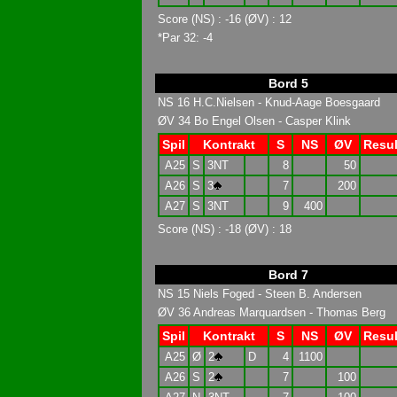
Score (NS) : -16 (ØV) : 12
*Par 32: -4
Bord 5
NS 16 H.C.Nielsen - Knud-Aage Boesgaard
ØV 34 Bo Engel Olsen - Casper Klink
Spil
Kontrakt
S
NS
ØV
Resul
A25
S
3NT
8
50
A26
S
3
7
200
A27
S
3NT
9
400
Score (NS) : -18 (ØV) : 18
Bord 7
NS 15 Niels Foged - Steen B. Andersen
ØV 36 Andreas Marquardsen - Thomas Berg
Spil
Kontrakt
S
NS
ØV
Resul
A25
Ø
2
D
4
1100
A26
S
2
7
100