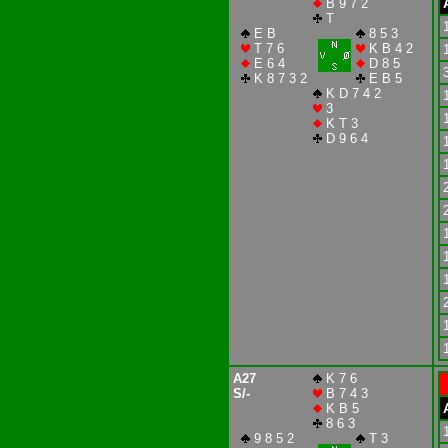
B 9 7 2
T
E B
8 5 3
T 7 6
K B 4 2
E 6 4
D 8 5
K 8 7 3 2
E B 5
K D 7 4 2
3
K T 3
D 9 6 4
A27
K 7 6
S/-
B 7 4 3
K B 5
8 6 3
9 8 5 2
T 3