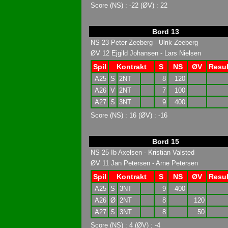
Score (NS) : -22 (ØV) : 22
Bord 13
NS 23 Peter Zeeberg - Ulrik Zeeberg
ØV 12 Ejgild Johansen - Lars Nielsen
Spil
Kontrakt
S
NS
ØV
Resul
A25
S
2NT
8
120
A26
V
2NT
7
100
A27
S
3NT
9
400
Score (NS) : 16 (ØV) : -16
Bord 15
NS 25 Ib Axelsen - Kristian Valsted
ØV 11 Jan Petersen - Arne Petersen
Spil
Kontrakt
S
NS
ØV
Resul
A25
S
3NT
9
400
A26
Ø
2NT
8
120
A27
S
3NT
8
50
Score (NS) : 4 (ØV) : -4