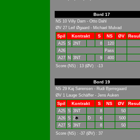
Bord 17
NS 10 Villy Dam - Otto Dahl
ØV 27 Leif Øgaard - Michael Mulvad
Spil
Kontrakt
S
NS
ØV
Resul
A25
S
2NT
8
120
A26
Pass
A27
N
3NT
9
400
Score (NS) : 13 (ØV) : -13
Bord 19
NS 29 Kaj Sørensen - Rudi Bjerregaard
ØV 1 Lauge Schäffer - Jens Auken
Spil
Kontrakt
S
NS
ØV
Resul
A25
S
3NT
8
50
A26
S
2
D
6
500
A27
S
3NT
8
50
Score (NS) : -37 (ØV) : 37