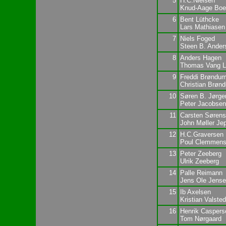
5
H.C.Nielsen
Knud-Aage Boe
6
Bent Lüthcke
Lars Mathiasen
7
Niels Foged
Steen B. Ander
8
Anders Hagen
Thomas Vang L
9
Freddi Brøndu
Christian Brøn
10
Søren B. Jørge
Peter Jacobsen
11
Carsten Søren
John Møller Je
12
H.C.Graversen
Poul Clemmen
13
Peter Zeeberg
Ulrik Zeeberg
14
Palle Reimann
Jens Ole Jense
15
Ib Axelsen
Kristian Valsted
16
Henrik Caspers
Tom Nørgaard