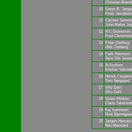
Christian Brøn
10
Søren B. Jørge
Peter Jacobsen
11
Carsten Søren
John Møller Je
12
H.C.Graversen
Poul Clemmen
13
Peter Zeeberg
Ulrik Zeeberg
14
Palle Reimann
Jens Ole Jense
15
Ib Axelsen
Kristian Valsted
16
Henrik Caspers
Tom Nørgaard
17
Villy Dam
Otto Dahl
18
Steen Winkler
Claus Sørense
19
Kaj Sørensen
Rudi Bjerregaar
20
Jørgen Hansen
Nils Mønsted