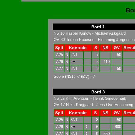
Bo
Bord 1
NS 18 Kasper Konow - Michael Askgaard
ØV 30 Torben Ebbesen - Flemming Jørgensen
Spil
Kontrakt
S
NS
ØV
Resul
A25
N
2NT
7
50
A26
S
2
8
110
A27
N
3NT
8
50
Score (NS) : -7 (ØV) : 7
Bord 3
NS 32 Kim Arentsen - Henrik Smedemark
ØV 17 Niels Krøjgaard - Jens Ove Henneberg
Spil
Kontrakt
S
NS
ØV
Resul
A25
N
3NT
8
50
A26
S
3
D
6
800
A27
S
3NT
D
9
550