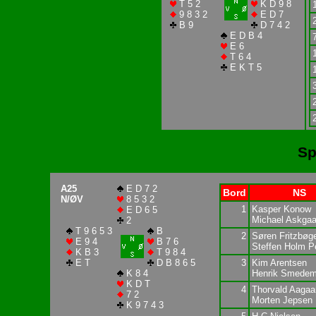
T 5 2
K D 9 8
9 8 3 2
E D 7
B 9
D 7 4 2
E D B 4
E 6
T 6 4
E K T 5
Sp
A25
E D 7 2
Bord
NS
N/ØV
8 5 3 2
1
Kasper Konow
E D 6 5
Michael Askgaa
2
T 9 6 5 3
B
2
Søren Fritzbøg
E 9 4
B 7 6
Steffen Holm P
K B 3
T 9 8 4
E T
D B 8 6 5
3
Kim Arentsen
K 8 4
Henrik Smedem
K D T
4
Thorvald Aagaa
7 2
Morten Jepsen
K 9 7 4 3