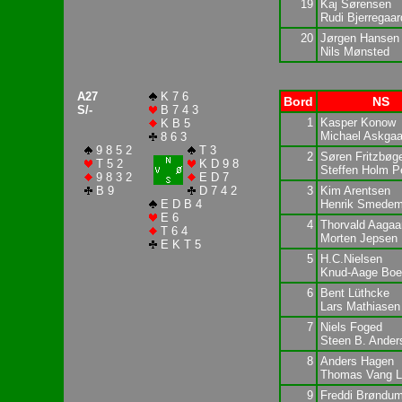
19
Kaj Sørensen
Rudi Bjerregaar
20
Jørgen Hansen
Nils Mønsted
A27
K 7 6
Bord
NS
S/-
B 7 4 3
1
Kasper Konow
K B 5
Michael Askgaa
8 6 3
9 8 5 2
T 3
2
Søren Fritzbøg
T 5 2
K D 9 8
Steffen Holm P
9 8 3 2
E D 7
B 9
D 7 4 2
3
Kim Arentsen
E D B 4
Henrik Smedem
E 6
4
Thorvald Aagaa
T 6 4
Morten Jepsen
E K T 5
5
H.C.Nielsen
Knud-Aage Boe
6
Bent Lüthcke
Lars Mathiasen
7
Niels Foged
Steen B. Ander
8
Anders Hagen
Thomas Vang L
9
Freddi Brøndu