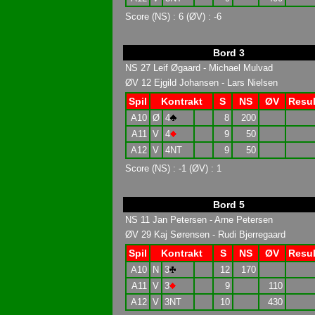
Score (NS) : 6 (ØV) : -6
Bord 3
NS 27 Leif Øgaard - Michael Mulvad
ØV 12 Ejgild Johansen - Lars Nielsen
Spil
Kontrakt
S
NS
ØV
Resul
A10
Ø
4
8
200
A11
V
4
9
50
A12
V
4NT
9
50
Score (NS) : -1 (ØV) : 1
Bord 5
NS 11 Jan Petersen - Arne Petersen
ØV 29 Kaj Sørensen - Rudi Bjerregaard
Spil
Kontrakt
S
NS
ØV
Resul
A10
N
3
12
170
A11
V
3
9
110
A12
V
3NT
10
430