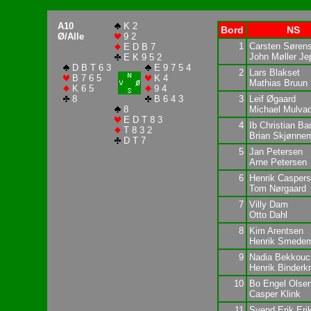
A10
K 2
Bord
NS
Ø/Alle
9 2
1
Carsten Søren
E D B 7
John Møller Je
E K 9 5 2
D B T 6 3
E 9 7 5 4
2
Lars Blakset
B 7 6 5
K 4
Mathias Bruun
K 6 5
9 4
8
B 6 4 3
3
Leif Øgaard
8
Michael Mulva
E D T 8 3
4
Ib Christian Ba
T 8 3 2
Brian Skjønne
D T 7
5
Jan Petersen
Arne Petersen
6
Henrik Casper
Tom Nørgaard
7
Villy Dam
Otto Dahl
8
Kim Arentsen
Henrik Smede
9
Nadia Bekkouc
Henrik Binderk
10
Bo Engel Olse
Casper Klink
11
Svend Erik Eri