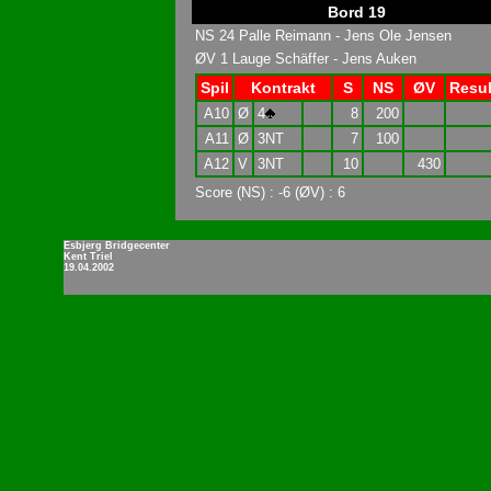
Bord 19
NS 24 Palle Reimann - Jens Ole Jensen
ØV 1 Lauge Schäffer - Jens Auken
Spil
Kontrakt
S
NS
ØV
Resul
A10
Ø
4
8
200
A11
Ø
3NT
7
100
A12
V
3NT
10
430
Score (NS) : -6 (ØV) : 6
Esbjerg Bridgecenter
Kent Triel
19.04.2002