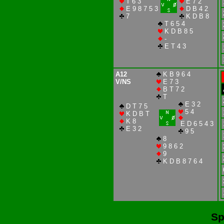
T 6 3
E 7 2
E 9 8 7 5 3
D B 4 2
7
K D B 8
T 6 5 4
K D B 8 5
-
E T 4 3
A12
K B 9 6 4
V/NS
E 7 3
B T 7 2
T
E 3 2
D T 7 5
5 4
K D B T
K 8
E D 6 5 4 3
E 3 2
9 5
8
9 8 6 2
9
K D B 8 7 6 4
Sp