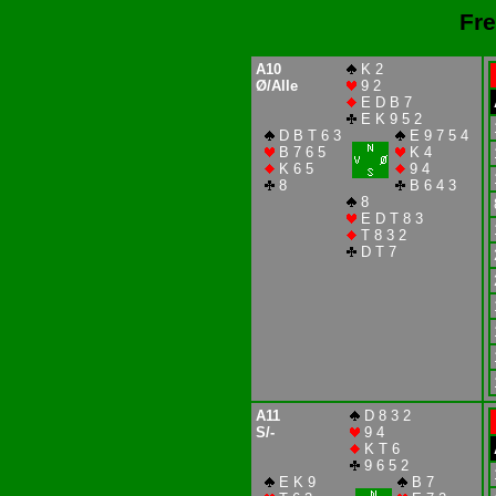
Fre
A10
K 2
Ø/Alle
9 2
E D B 7
E K 9 5 2
D B T 6 3
E 9 7 5 4
B 7 6 5
K 4
K 6 5
9 4
8
B 6 4 3
8
E D T 8 3
T 8 3 2
D T 7
A11
D 8 3 2
S/-
9 4
K T 6
9 6 5 2
E K 9
B 7