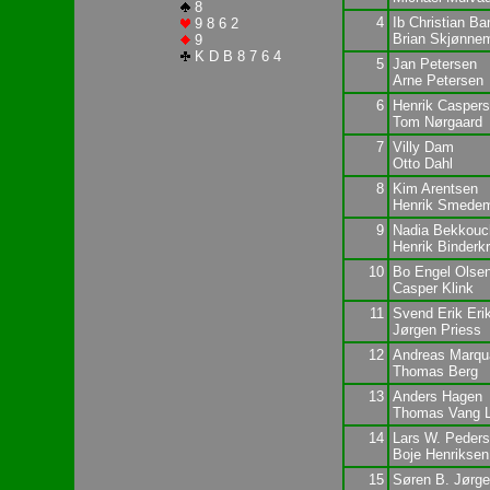
8
4
Ib Christian Ba
9 8 6 2
Brian Skjønne
9
K D B 8 7 6 4
5
Jan Petersen
Arne Petersen
6
Henrik Casper
Tom Nørgaard
7
Villy Dam
Otto Dahl
8
Kim Arentsen
Henrik Smede
9
Nadia Bekkouc
Henrik Binderk
10
Bo Engel Olse
Casper Klink
11
Svend Erik Eri
Jørgen Priess
12
Andreas Marqu
Thomas Berg
13
Anders Hagen
Thomas Vang L
14
Lars W. Peder
Boje Henriksen
15
Søren B. Jørg