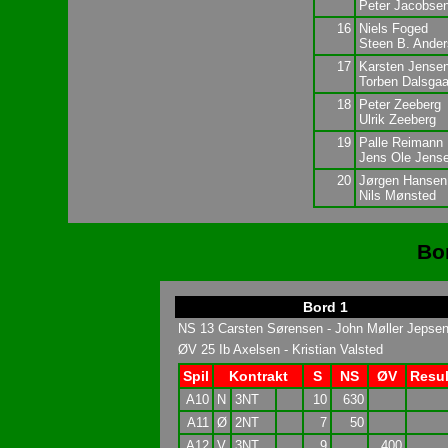
Peter Jacobse
16
Niels Foged
Steen B. Ande
17
Karsten Jense
Torben Dalsgaa
18
Peter Zeeberg
Ulrik Zeeberg
19
Palle Reimann
Jens Ole Jens
20
Jørgen Hansen
Nils Mønsted
Bo
Bord 1
NS 13 Carsten Sørensen - John Møller Jepse
ØV 25 Ib Axelsen - Kristian Valsted
Spil
Kontrakt
S
NS
ØV
Resul
A10
N
3NT
10
630
A11
Ø
2NT
7
50
A12
V
3NT
9
400