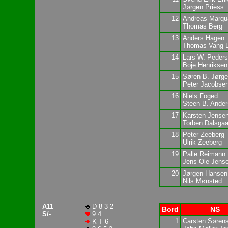
Jørgen Priess
12
Andreas Marqu
Thomas Berg
13
Anders Hagen
Thomas Vang L
14
Lars W. Peder
Boje Henriksen
15
Søren B. Jørg
Peter Jacobse
16
Niels Foged
Steen B. Ande
17
Karsten Jense
Torben Dalsgaa
18
Peter Zeeberg
Ulrik Zeeberg
19
Palle Reimann
Jens Ole Jens
20
Jørgen Hansen
Nils Mønsted
A11
D 8 3 2
Bord
NS
S/-
9 4
1
Carsten Søren
K T 6