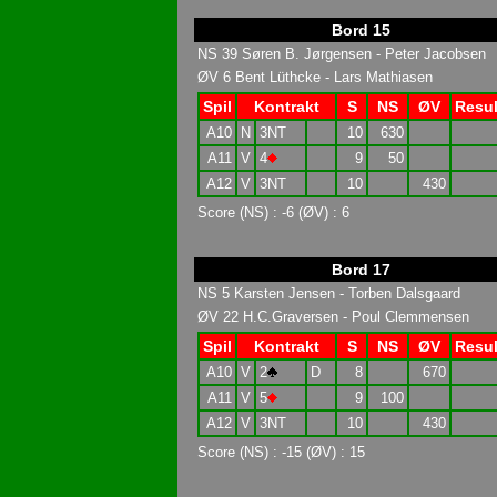
Bord 15
NS 39 Søren B. Jørgensen - Peter Jacobsen
ØV 6 Bent Lüthcke - Lars Mathiasen
Spil
Kontrakt
S
NS
ØV
Resul
A10
N
3NT
10
630
A11
V
4
9
50
A12
V
3NT
10
430
Score (NS) : -6 (ØV) : 6
Bord 17
NS 5 Karsten Jensen - Torben Dalsgaard
ØV 22 H.C.Graversen - Poul Clemmensen
Spil
Kontrakt
S
NS
ØV
Resul
A10
V
2
D
8
670
A11
V
5
9
100
A12
V
3NT
10
430
Score (NS) : -15 (ØV) : 15