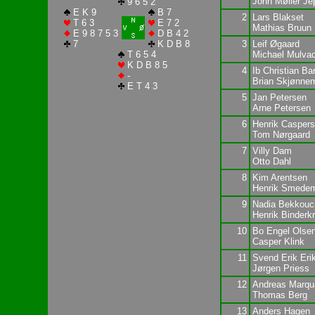
John Møller Je
9 6 5 2
E K 9
B 7
2
Lars Blakset
T 6 3
E 7 2
Mathias Bruun
E 9 8 7 5 3
D B 4 2
7
K D B 8
3
Leif Øgaard
T 6 5 4
Michael Mulva
K D B 8 5
4
Ib Christian Ba
-
Brian Skjønne
E T 4 3
5
Jan Petersen
Arne Petersen
6
Henrik Casper
Tom Nørgaard
7
Villy Dam
Otto Dahl
8
Kim Arentsen
Henrik Smede
9
Nadia Bekkouc
Henrik Binderk
10
Bo Engel Olse
Casper Klink
11
Svend Erik Eri
Jørgen Priess
12
Andreas Marqu
Thomas Berg
13
Anders Hagen