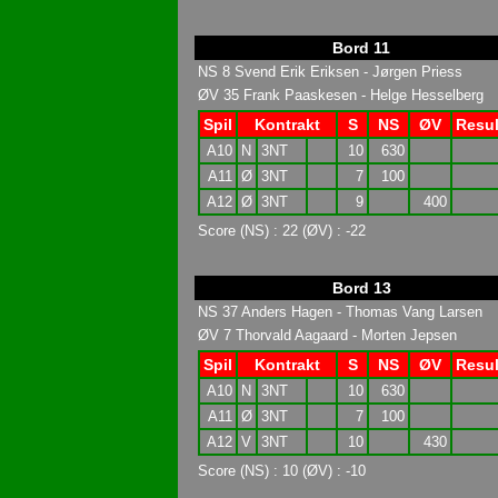
Bord 11
NS 8 Svend Erik Eriksen - Jørgen Priess
ØV 35 Frank Paaskesen - Helge Hesselberg
Spil
Kontrakt
S
NS
ØV
Resul
A10
N
3NT
10
630
A11
Ø
3NT
7
100
A12
Ø
3NT
9
400
Score (NS) : 22 (ØV) : -22
Bord 13
NS 37 Anders Hagen - Thomas Vang Larsen
ØV 7 Thorvald Aagaard - Morten Jepsen
Spil
Kontrakt
S
NS
ØV
Resul
A10
N
3NT
10
630
A11
Ø
3NT
7
100
A12
V
3NT
10
430
Score (NS) : 10 (ØV) : -10