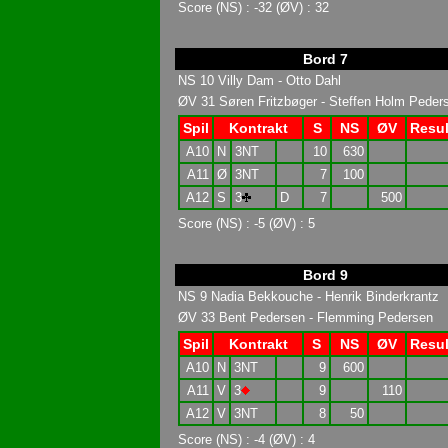
Score (NS) : -32 (ØV) : 32
Bord 7
NS 10 Villy Dam - Otto Dahl
ØV 31 Søren Fritzbøger - Steffen Holm Peder
Spil
Kontrakt
S
NS
ØV
Resul
A10
N
3NT
10
630
A11
Ø
3NT
7
100
A12
S
3
D
7
500
Score (NS) : -5 (ØV) : 5
Bord 9
NS 9 Nadia Bekkouche - Henrik Binderkrantz
ØV 33 Bent Pedersen - Flemming Pedersen
Spil
Kontrakt
S
NS
ØV
Resul
A10
N
3NT
9
600
A11
V
3
9
110
A12
V
3NT
8
50
Score (NS) : -4 (ØV) : 4