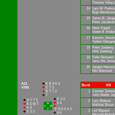
Thomas Vang L
14
Lars W. Peder
Boje Henriksen
15
Søren B. Jørg
Peter Jacobse
16
Niels Foged
Steen B. Ande
17
Karsten Jense
Torben Dalsgaa
18
Peter Zeeberg
Ulrik Zeeberg
19
Palle Reimann
Jens Ole Jens
20
Jørgen Hansen
Nils Mønsted
A12
K B 9 6 4
Bord
NS
V/NS
E 7 3
1
Carsten Søren
B T 7 2
John Møller Je
T
E 3 2
D T 7 5
2
Lars Blakset
5 4
K D B T
Mathias Bruun
K 8
E D 6 5 4 3
3
Leif Øgaard
E 3 2
9 5
Michael Mulva