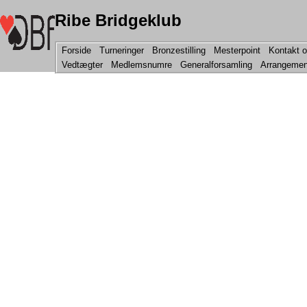
Ribe Bridgeklub
Forside
Turneringer
Bronzestilling
Mesterpoint
Kontakt 
Vedtægter
Medlemsnumre
Generalforsamling
Arrangemen