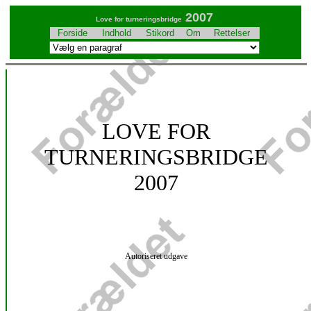
2007
Love for turneringsbridge
Forside
Indhold
Stikord
Om
Rettelser
LOVE FOR
TURNERINGSBRIDGE
2007
Autoriseret udgave