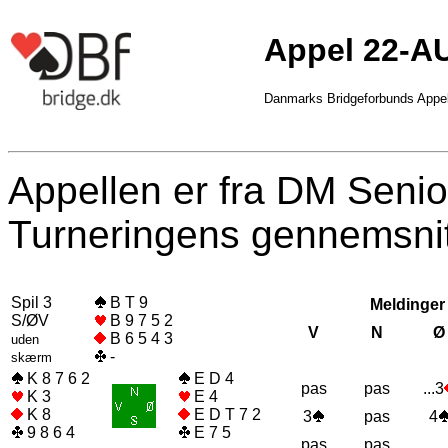
Appel 22-A
Danmarks Bridgeforbunds Appe
Appellen er fra DM Senio
Turneringens gennemsnit
Spil 3
B T 9
Meldinger
S/ØV
B 9 7 5 2
V
N
Ø
B 6 5 4 3
uden
-
skærm
K 8 7 6 2
E D 4
pas
pas
...3
K 3
E 4
K 8
E D T 7 2
3
pas
4
9 8 6 4
E 7 5
pas
pas