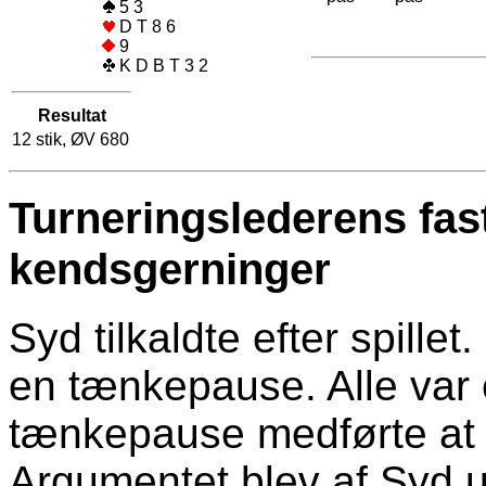
5 3
D T 8 6
9
K D B T 3 2
Resultat
12 stik, ØV 680
Turneringslederens fas
kendsgerninger
Syd tilkaldte efter spille
en tænkepause. Alle var 
tænkepause medførte at 
Argumentet blev af Syd u