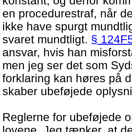
konstant, og derfor komme
en procedurestraf, når d
ikke have spurgt mundtli
svaret mundtligt.
§ 124F
ansvar, hvis han misforst
men jeg ser det som Syd
forklaring kan høres på 
skaber ubeføjede oplysni
Reglerne for ubeføjede o
lovene. Jeg tænker, at de