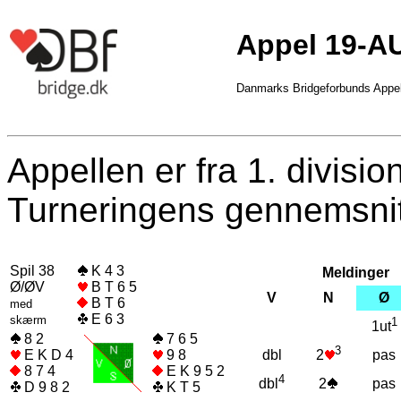
Appel 19-A
Danmarks Bridgeforbunds Appe
Appellen er fra 1. divisi
Turneringens gennemsnit
Spil 38
K 4 3
Meldinger
Ø/ØV
B T 6 5
V
N
Ø
B T 6
med
E 6 3
skærm
1
1ut
8 2
7 6 5
3
E K D 4
9 8
dbl
pas
2
8 7 4
E K 9 5 2
4
2
pas
dbl
D 9 8 2
K T 5