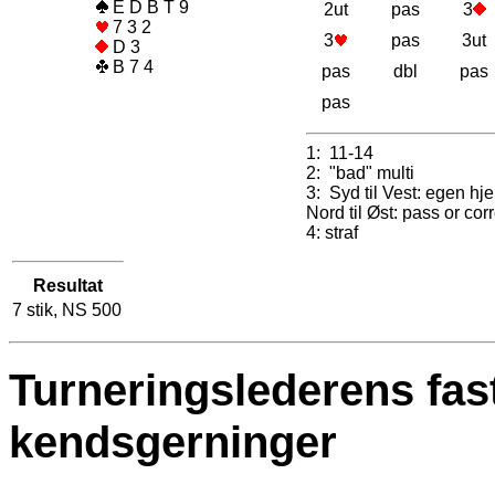
E D B T 9
2ut
pas
3
7 3 2
3
pas
3ut
D 3
B 7 4
pas
dbl
pas
pas
1: 11-14
2: "bad" multi
3: Syd til Vest: egen hje
Nord til Øst: pass or cor
4: straf
Resultat
7 stik, NS 500
Turneringslederens fas
kendsgerninger