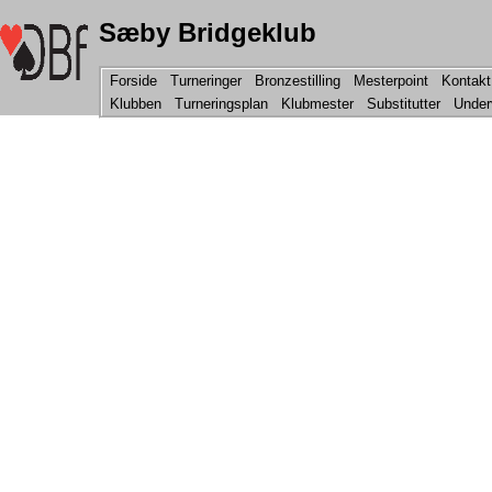
Sæby Bridgeklub
Forside
Turneringer
Bronzestilling
Mesterpoint
Kontakt
Klubben
Turneringsplan
Klubmester
Substitutter
Under