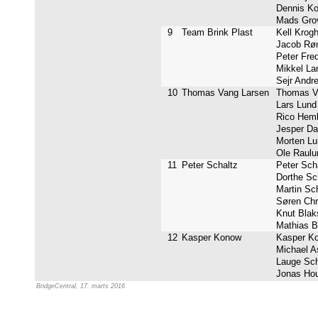
Dennis Ko
Mads Grov
9
Team Brink Plast
Kell Krogh
Jacob Røn
Peter Fred
Mikkel Lar
Sejr Andre
10
Thomas Vang Larsen
Thomas Va
Lars Lund
Rico Hembe
Jesper Dal
Morten Lu
Ole Raulun
11
Peter Schaltz
Peter Scha
Dorthe Sch
Martin Sch
Søren Chri
Knut Blaks
Mathias Br
12
Kasper Konow
Kasper Ko
Michael As
Lauge Schä
Jonas Houm
BridgeCentral, 17. marts 2016