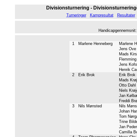
Divisionsturnering - Divisionsturneringe
Turneringer
Kampresultat
Resultater
Handicapgennemsnit: 4
1
Marlene Henneberg
Marlene H
Jens Ove 
Mads Kirst
Flemming 
Jens Kofoe
Henrik Cas
2
Erik Brok
Erik Brok 
Mads Krøjg
Otto Dahl 
Niels Krøj
Jan Kølbæ
Freddi Br
3
Nils Mønsted
Nils Mønst
Johan Ham
Tom Nørga
Trine Bilde
Jan Peder
Camilla Bo