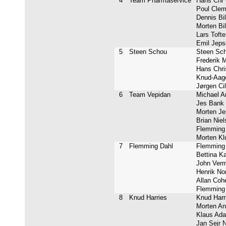
4
Team Pharmaservice
Hans Chr 
Poul Clem
Dennis Bil
Morten Bil
Lars Tofte
Emil Jepse
5
Steen Schou
Steen Sch
Frederik M
Hans Chris
Knud-Aage
Jørgen Cil
6
Team Vepidan
Michael An
Jes Bank 
Morten Jep
Brian Niel
Flemming 
Morten Klu
7
Flemming Dahl
Flemming 
Bettina Ka
John Verme
Henrik No
Allan Cohe
Flemming 
8
Knud Harries
Knud Harri
Morten And
Klaus Ada
Jan Sejr N