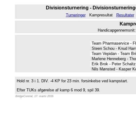
Divisionsturnering - Divisionsturneringe
Turneringer
Kampresultat
Resultater
Kampres
Handicapgennemsnit: 4
Team Pharmaservice - F
Steen Schou - Knud Harr
Team Vepidan - Team Bri
Marlene Henneberg - Th
Erik Brok - Peter Schalt
Nils Mønsted - Kasper 
Hold nr. 3 i 1. DIV. -4 KP for 23 min. forsinkelse ved kampstart.
Efter TUKs afgørelse af kamp 6 mod 9, spil 39.
BridgeCentral, 17. marts 2016