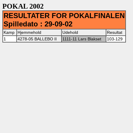
POKAL 2002
RESULTATER FOR POKALFINALEN
Spilledato : 29-09-02
Kamp
Hjemmehold
Udehold
Resultat
1
4278-05 BALLEBO II
1111-11 Lars Blakset
103-129