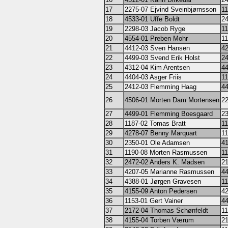
17
2275-07 Ejvind Sveinbjørnsson
11
18
4533-01 Uffe Boldt
24
19
2298-03 Jacob Ryge
11
20
4554-01 Preben Mohr
11
21
4412-03 Sven Hansen
42
22
4499-03 Svend Erik Holst
24
23
4312-04 Kim Arentsen
44
24
4404-03 Asger Friis
11
25
2412-03 Flemming Haag
44
26
4506-01 Morten Dam Mortensen
22
27
4499-01 Flemming Boesgaard
23
28
1187-02 Tomas Bratt
11
29
4278-07 Benny Marquart
11
30
2350-01 Ole Adamsen
4
31
1190-08 Morten Rasmussen
11
32
2472-02 Anders K. Madsen
21
33
4207-05 Marianne Rasmussen
44
34
4388-01 Jørgen Gravesen
11
35
4155-09 Anton Pedersen
42
36
1153-01 Gert Vainer
44
37
2172-04 Thomas Schønfeldt
11
38
4155-04 Torben Værum
21