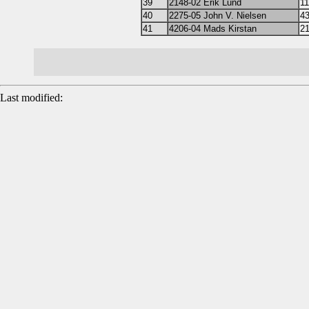
39
2148-02 Erik Lund
11
40
2275-05 John V. Nielsen
43
41
4206-04 Mads Kirstan
21
Last modified: