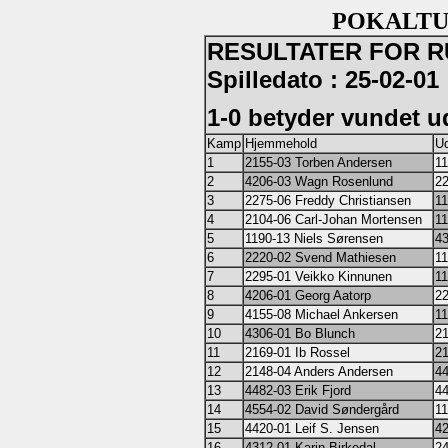
POKALTU
RESULTATER FOR RU
Spilledato : 25-02-01
1-0 betyder vundet 
Kamp
Hjemmehold
Ud
1
2155-03 Torben Andersen
11
2
4206-03 Wagn Rosenlund
22
3
2275-06 Freddy Christiansen
11
4
2104-06 Carl-Johan Mortensen
11
5
1190-13 Niels Sørensen
43
6
2220-02 Svend Mathiesen
11
7
2295-01 Veikko Kinnunen
11
8
4206-01 Georg Aatorp
22
9
4155-08 Michael Ankersen
1
10
4306-01 Bo Blunch
21
11
2169-01 Ib Rossel
21
12
2148-04 Anders Andersen
44
13
4482-03 Erik Fjord
44
14
4554-02 David Søndergård
11
15
4420-01 Leif S. Jensen
42
16
4312-01 Karin Birkedal
24