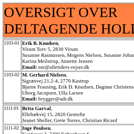
OVERSIGT OVER
DELTAGENDE HOL
1103-01
Erik B. Knudsen
,
Virum Torv 5, 2830 Virum
Susanne Rasmussen, Mogens Nielsen, Susanne Joha
Karina Meilstrup, Annette Jensen
Email:
sur@alletiders-rejser.dk
1103-02
M. Gerhard Nielsen
,
Sigræsvej 21.2-4, 2770 Kastrup
Bjarne Frausing, Erik D. Knudsen, Dagmar Christens
Uborg Jacopsen, Ulla Larsen
Email:
brygger@adr.dk
1111-01
Brita Garval
,
Ellebækvej 15, 2820 Gentofte
Jeanet Sheller, Grete Torres, Christian Ricard
1111-02
Inge Poulsen
,