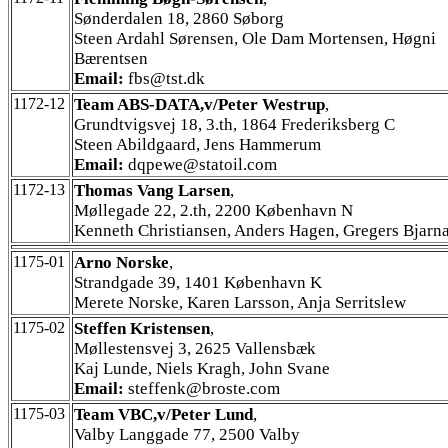
Sønderdalen 18, 2860 Søborg
Steen Ardahl Sørensen, Ole Dam Mortensen, Høgni
Bærentsen
Email:
fbs@tst.dk
1172-12
Team ABS-DATA,v/Peter Westrup
,
Grundtvigsvej 18, 3.th, 1864 Frederiksberg C
Steen Abildgaard, Jens Hammerum
Email:
dqpewe@statoil.com
1172-13
Thomas Vang Larsen
,
Møllegade 22, 2.th, 2200 København N
Kenneth Christiansen, Anders Hagen, Gregers Bjarn
1175-01
Arno Norske
,
Strandgade 39, 1401 København K
Merete Norske, Karen Larsson, Anja Serritslew
1175-02
Steffen Kristensen
,
Møllestensvej 3, 2625 Vallensbæk
Kaj Lunde, Niels Kragh, John Svane
Email:
steffenk@broste.com
1175-03
Team VBC,v/Peter Lund
,
Valby Langgade 77, 2500 Valby