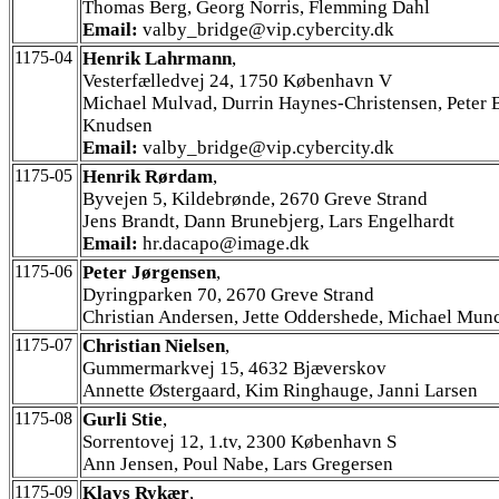
Thomas Berg, Georg Norris, Flemming Dahl
Email:
valby_bridge@vip.cybercity.dk
1175-04
Henrik Lahrmann
,
Vesterfælledvej 24, 1750 København V
Michael Mulvad, Durrin Haynes-Christensen, Peter 
Knudsen
Email:
valby_bridge@vip.cybercity.dk
1175-05
Henrik Rørdam
,
Byvejen 5, Kildebrønde, 2670 Greve Strand
Jens Brandt, Dann Brunebjerg, Lars Engelhardt
Email:
hr.dacapo@image.dk
1175-06
Peter Jørgensen
,
Dyringparken 70, 2670 Greve Strand
Christian Andersen, Jette Oddershede, Michael Mun
1175-07
Christian Nielsen
,
Gummermarkvej 15, 4632 Bjæverskov
Annette Østergaard, Kim Ringhauge, Janni Larsen
1175-08
Gurli Stie
,
Sorrentovej 12, 1.tv, 2300 København S
Ann Jensen, Poul Nabe, Lars Gregersen
1175-09
Klavs Rykær
,