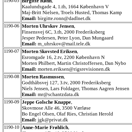
1190-05
Birgitte Rønn
,
Kaalundsgade 4, 1.th, 1664 København V
Maj-Britt Nielsen, Troels Husted, Thomas Kamp
Email:
birgitte.ronn@dadlnet.dk
1190-06
Morten Uhrskov Jensen
,
Finsensvej 6C, 3.th, 2000 Frederiksberg
Jesper Pedersen, Peter Lyon, Dan Mungaard
Email:
m_uhrskov@mail.tele.dk
1190-07
Morten Skovsted Eriksen
,
Esromgade 16, 2.tv, 2200 København N
Morten Philbert, Martin Christoffersen, Dan Nybo
Email:
morten.eriksen@rigsrevisionen.dk
1190-08
Morten Rasmussen
,
Godthåbsvej 127, 3.tv, 2000 Frederiksberg
Niels Jensen, Lars Foldager, Thomas Aagren Jensen
Email:
mr@schantzdata.dk
1190-09
Jeppe Golsche Knappe
,
Skovmose Alle 46, 3500 Værløse
Bo Engel Olsen, Olaf Ries, Christian Herold
Email:
jgk@privat.dk
1190-10
Anne-Marie Frøhlich
,