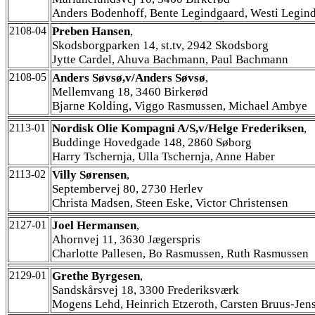
Anders Bodenhoff, Bente Legindgaard, Westi Legin
2108-04
Preben Hansen
,
Skodsborgparken 14, st.tv, 2942 Skodsborg
Jytte Cardel, Ahuva Bachmann, Paul Bachmann
2108-05
Anders Søvsø,v/Anders Søvsø
,
Mellemvang 18, 3460 Birkerød
Bjarne Kolding, Viggo Rasmussen, Michael Ambye
2113-01
Nordisk Olie Kompagni A/S,v/Helge Frederiksen
,
Buddinge Hovedgade 148, 2860 Søborg
Harry Tschernja, Ulla Tschernja, Anne Haber
2113-02
Villy Sørensen
,
Septembervej 80, 2730 Herlev
Christa Madsen, Steen Eske, Victor Christensen
2127-01
Joel Hermansen
,
Ahornvej 11, 3630 Jægerspris
Charlotte Pallesen, Bo Rasmussen, Ruth Rasmussen
2129-01
Grethe Byrgesen
,
Sandskårsvej 18, 3300 Frederiksværk
Mogens Lehd, Heinrich Etzeroth, Carsten Bruus-Jen