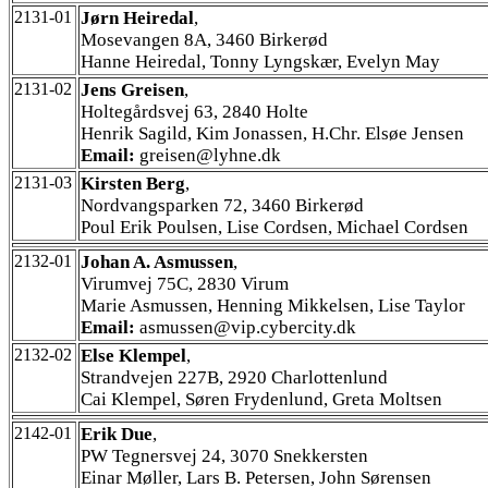
2131-01
Jørn Heiredal
,
Mosevangen 8A, 3460 Birkerød
Hanne Heiredal, Tonny Lyngskær, Evelyn May
2131-02
Jens Greisen
,
Holtegårdsvej 63, 2840 Holte
Henrik Sagild, Kim Jonassen, H.Chr. Elsøe Jensen
Email:
greisen@lyhne.dk
2131-03
Kirsten Berg
,
Nordvangsparken 72, 3460 Birkerød
Poul Erik Poulsen, Lise Cordsen, Michael Cordsen
2132-01
Johan A. Asmussen
,
Virumvej 75C, 2830 Virum
Marie Asmussen, Henning Mikkelsen, Lise Taylor
Email:
asmussen@vip.cybercity.dk
2132-02
Else Klempel
,
Strandvejen 227B, 2920 Charlottenlund
Cai Klempel, Søren Frydenlund, Greta Moltsen
2142-01
Erik Due
,
PW Tegnersvej 24, 3070 Snekkersten
Einar Møller, Lars B. Petersen, John Sørensen