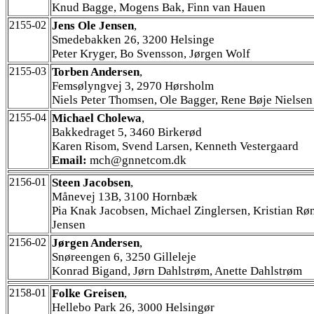
Knud Bagge, Mogens Bak, Finn van Hauen
2155-02
Jens Ole Jensen
,
Smedebakken 26, 3200 Helsinge
Peter Kryger, Bo Svensson, Jørgen Wolf
2155-03
Torben Andersen
,
Femsølyngvej 3, 2970 Hørsholm
Niels Peter Thomsen, Ole Bagger, Rene Bøje Nielsen
2155-04
Michael Cholewa
,
Bakkedraget 5, 3460 Birkerød
Karen Risom, Svend Larsen, Kenneth Vestergaard
Email:
mch@gnnetcom.dk
2156-01
Steen Jacobsen
,
Månevej 13B, 3100 Hornbæk
Pia Knak Jacobsen, Michael Zinglersen, Kristian Rø
Jensen
2156-02
Jørgen Andersen
,
Snøreengen 6, 3250 Gilleleje
Konrad Bigand, Jørn Dahlstrøm, Anette Dahlstrøm
2158-01
Folke Greisen
,
Hellebo Park 26, 3000 Helsingør