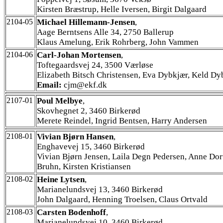
Kirsten Bræstrup, Helle Iversen, Birgit Dalgaard
2104-05
Michael Hillemann-Jensen
,
Aage Berntsens Alle 34, 2750 Ballerup
Klaus Amelung, Erik Rohrberg, John Vammen
2104-06
Carl-Johan Mortensen
,
Toftegaardsvej 24, 3500 Værløse
Elizabeth Bitsch Christensen, Eva Dybkjær, Keld Dy
Email:
cjm@ekf.dk
2107-01
Poul Melbye
,
Skovhegnet 2, 3460 Birkerød
Merete Reindel, Ingrid Bentsen, Harry Andersen
2108-01
Vivian Bjørn Hansen
,
Enghavevej 15, 3460 Birkerød
Vivian Bjørn Jensen, Laila Degn Pedersen, Anne Dor
Bruhn, Kirsten Kristiansen
2108-02
Heine Lytsen
,
Marianelundsvej 13, 3460 Birkerød
John Dalgaard, Henning Troelsen, Claus Ortvald
2108-03
Carsten Bodenhoff
,
Marianelundsvej 10, 3460 Birkerød