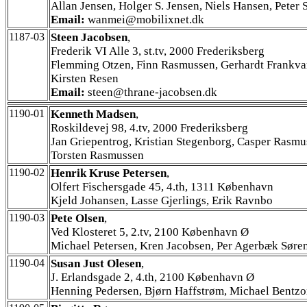
Allan Jensen, Holger S. Jensen, Niels Hansen, Peter 
Email:
wanmei@mobilixnet.dk
1187-03
Steen Jacobsen
,
Frederik VI Alle 3, st.tv, 2000 Frederiksberg
Flemming Otzen, Finn Rasmussen, Gerhardt Frankva
Kirsten Resen
Email:
steen@thrane-jacobsen.dk
1190-01
Kenneth Madsen
,
Roskildevej 98, 4.tv, 2000 Frederiksberg
Jan Griepentrog, Kristian Stegenborg, Casper Rasmu
Torsten Rasmussen
1190-02
Henrik Kruse Petersen
,
Olfert Fischersgade 45, 4.th, 1311 København
Kjeld Johansen, Lasse Gjerlings, Erik Ravnbo
1190-03
Pete Olsen
,
Ved Klosteret 5, 2.tv, 2100 København Ø
Michael Petersen, Kren Jacobsen, Per Agerbæk Søre
1190-04
Susan Just Olesen
,
J. Erlandsgade 2, 4.th, 2100 København Ø
Henning Pedersen, Bjørn Haffstrøm, Michael Bentz