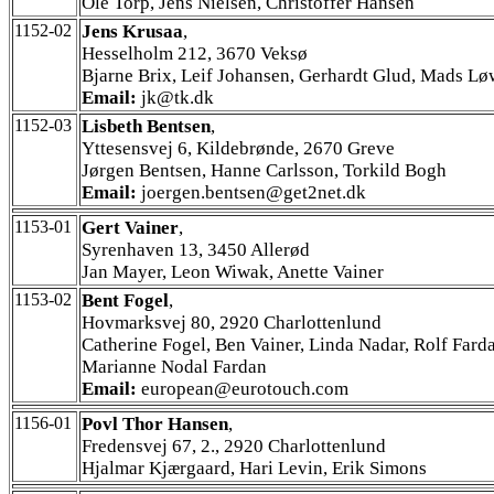
Ole Torp, Jens Nielsen, Christoffer Hansen
1152-02
Jens Krusaa
,
Hesselholm 212, 3670 Veksø
Bjarne Brix, Leif Johansen, Gerhardt Glud, Mads L
Email:
jk@tk.dk
1152-03
Lisbeth Bentsen
,
Yttesensvej 6, Kildebrønde, 2670 Greve
Jørgen Bentsen, Hanne Carlsson, Torkild Bogh
Email:
joergen.bentsen@get2net.dk
1153-01
Gert Vainer
,
Syrenhaven 13, 3450 Allerød
Jan Mayer, Leon Wiwak, Anette Vainer
1153-02
Bent Fogel
,
Hovmarksvej 80, 2920 Charlottenlund
Catherine Fogel, Ben Vainer, Linda Nadar, Rolf Fard
Marianne Nodal Fardan
Email:
european@eurotouch.com
1156-01
Povl Thor Hansen
,
Fredensvej 67, 2., 2920 Charlottenlund
Hjalmar Kjærgaard, Hari Levin, Erik Simons