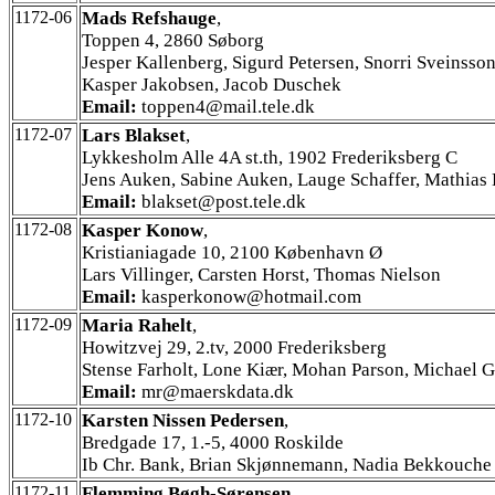
1172-06
Mads Refshauge
,
Toppen 4, 2860 Søborg
Jesper Kallenberg, Sigurd Petersen, Snorri Sveinsson
Kasper Jakobsen, Jacob Duschek
Email:
toppen4@mail.tele.dk
1172-07
Lars Blakset
,
Lykkesholm Alle 4A st.th, 1902 Frederiksberg C
Jens Auken, Sabine Auken, Lauge Schaffer, Mathias
Email:
blakset@post.tele.dk
1172-08
Kasper Konow
,
Kristianiagade 10, 2100 København Ø
Lars Villinger, Carsten Horst, Thomas Nielson
Email:
kasperkonow@hotmail.com
1172-09
Maria Rahelt
,
Howitzvej 29, 2.tv, 2000 Frederiksberg
Stense Farholt, Lone Kiær, Mohan Parson, Michael G
Email:
mr@maerskdata.dk
1172-10
Karsten Nissen Pedersen
,
Bredgade 17, 1.-5, 4000 Roskilde
Ib Chr. Bank, Brian Skjønnemann, Nadia Bekkouche
1172-11
Flemming Bøgh-Sørensen
,