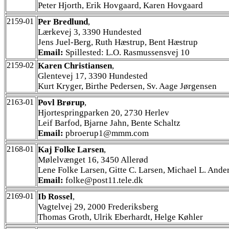
Peter Hjorth, Erik Hovgaard, Karen Hovgaard
2159-01
Per Bredlund
,
Lærkevej 3, 3390 Hundested
Jens Juel-Berg, Ruth Hæstrup, Bent Hæstrup
Email:
Spillested: L.O. Rasmussensvej 10
2159-02
Karen Christiansen
,
Glentevej 17, 3390 Hundested
Kurt Kryger, Birthe Pedersen, Sv. Aage Jørgensen
2163-01
Povl Brørup
,
Hjortespringparken 20, 2730 Herlev
Leif Barfod, Bjarne Jahn, Bente Schaltz
Email:
pbroerup1@mmm.com
2168-01
Kaj Folke Larsen
,
Mølelvænget 16, 3450 Allerød
Lene Folke Larsen, Gitte C. Larsen, Michael L. Ande
Email:
folke@post11.tele.dk
2169-01
Ib Rossel
,
Vagtelvej 29, 2000 Frederiksberg
Thomas Groth, Ulrik Eberhardt, Helge Køhler