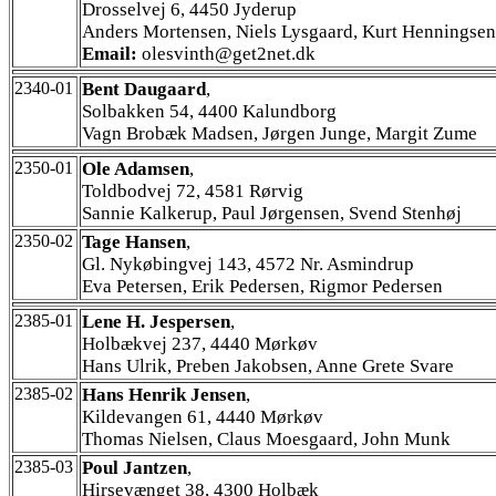
Drosselvej 6, 4450 Jyderup
Anders Mortensen, Niels Lysgaard, Kurt Henningsen
Email:
olesvinth@get2net.dk
2340-01
Bent Daugaard
,
Solbakken 54, 4400 Kalundborg
Vagn Brobæk Madsen, Jørgen Junge, Margit Zume
2350-01
Ole Adamsen
,
Toldbodvej 72, 4581 Rørvig
Sannie Kalkerup, Paul Jørgensen, Svend Stenhøj
2350-02
Tage Hansen
,
Gl. Nykøbingvej 143, 4572 Nr. Asmindrup
Eva Petersen, Erik Pedersen, Rigmor Pedersen
2385-01
Lene H. Jespersen
,
Holbækvej 237, 4440 Mørkøv
Hans Ulrik, Preben Jakobsen, Anne Grete Svare
2385-02
Hans Henrik Jensen
,
Kildevangen 61, 4440 Mørkøv
Thomas Nielsen, Claus Moesgaard, John Munk
2385-03
Poul Jantzen
,
Hirsevænget 38, 4300 Holbæk