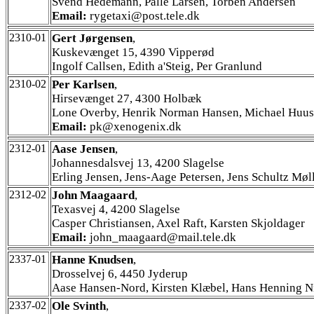
Svend Hedemann, Palle Larsen, Torben Andersen
Email:
rygetaxi@post.tele.dk
2310-01
Gert Jørgensen
,
Kuskevænget 15, 4390 Vipperød
Ingolf Callsen, Edith a'Steig, Per Granlund
2310-02
Per Karlsen
,
Hirsevænget 27, 4300 Holbæk
Lone Overby, Henrik Norman Hansen, Michael Huus
Email:
pk@xenogenix.dk
2312-01
Aase Jensen
,
Johannesdalsvej 13, 4200 Slagelse
Erling Jensen, Jens-Aage Petersen, Jens Schultz Møl
2312-02
John Maagaard
,
Texasvej 4, 4200 Slagelse
Casper Christiansen, Axel Raft, Karsten Skjoldager
Email:
john_maagaard@mail.tele.dk
2337-01
Hanne Knudsen
,
Drosselvej 6, 4450 Jyderup
Aase Hansen-Nord, Kirsten Klæbel, Hans Henning N
2337-02
Ole Svinth
,