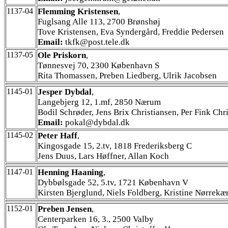
1137-04
Flemming Kristensen
,
Fuglsang Alle 113, 2700 Brønshøj
Tove Kristensen, Eva Syndergård, Freddie Pedersen
Email:
tkfk@post.tele.dk
1137-05
Ole Priskorn
,
Tønnesvej 70, 2300 København S
Rita Thomassen, Preben Liedberg, Ulrik Jacobsen
1145-01
Jesper Dybdal
,
Langebjerg 12, 1.mf, 2850 Nærum
Bodil Schrøder, Jens Brix Christiansen, Per Fink Chr
Email:
pokal@dybdal.dk
1145-02
Peter Haff
,
Kingosgade 15, 2.tv, 1818 Frederiksberg C
Jens Duus, Lars Høffner, Allan Koch
1147-01
Henning Haaning
,
Dybbølsgade 52, 5.tv, 1721 København V
Kirsten Bjerglund, Niels Foldberg, Kristine Nørrekæ
1152-01
Preben Jensen
,
Centerparken 16, 3., 2500 Valby