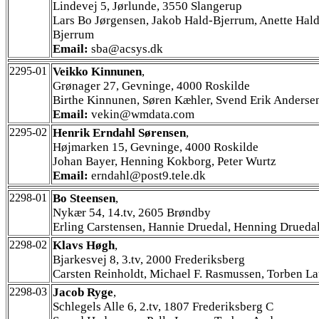
Lindevej 5, Jørlunde, 3550 Slangerup
Lars Bo Jørgensen, Jakob Hald-Bjerrum, Anette Hald
Bjerrum
Email:
sba@acsys.dk
2295-01
Veikko Kinnunen
,
Grønager 27, Gevninge, 4000 Roskilde
Birthe Kinnunen, Søren Kæhler, Svend Erik Anderse
Email:
vekin@wmdata.com
2295-02
Henrik Erndahl Sørensen
,
Højmarken 15, Gevninge, 4000 Roskilde
Johan Bayer, Henning Kokborg, Peter Wurtz
Email:
erndahl@post9.tele.dk
2298-01
Bo Steensen
,
Nykær 54, 14.tv, 2605 Brøndby
Erling Carstensen, Hannie Druedal, Henning Drueda
2298-02
Klavs Høgh
,
Bjarkesvej 8, 3.tv, 2000 Frederiksberg
Carsten Reinholdt, Michael F. Rasmussen, Torben La
2298-03
Jacob Ryge
,
Schlegels Alle 6, 2.tv, 1807 Frederiksberg C