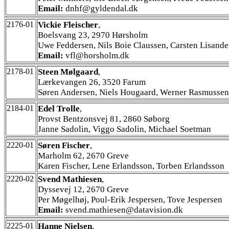
Email:
dnhf@gyldendal.dk
2176-01
Vickie Fleischer
,
Boelsvang 23, 2970 Hørsholm
Uwe Feddersen, Nils Boie Claussen, Carsten Lisande
Email:
vfl@horsholm.dk
2178-01
Steen Mølgaard
,
Lærkevangen 26, 3520 Farum
Søren Andersen, Niels Hougaard, Werner Rasmussen
2184-01
Edel Trolle
,
Provst Bentzonsvej 81, 2860 Søborg
Janne Sadolin, Viggo Sadolin, Michael Soetman
2220-01
Søren Fischer
,
Marholm 62, 2670 Greve
Karen Fischer, Lene Erlandsson, Torben Erlandsson
2220-02
Svend Mathiesen
,
Dyssevej 12, 2670 Greve
Per Møgelhøj, Poul-Erik Jespersen, Tove Jespersen
Email:
svend.mathiesen@datavision.dk
2225-01
Hanne Nielsen
,