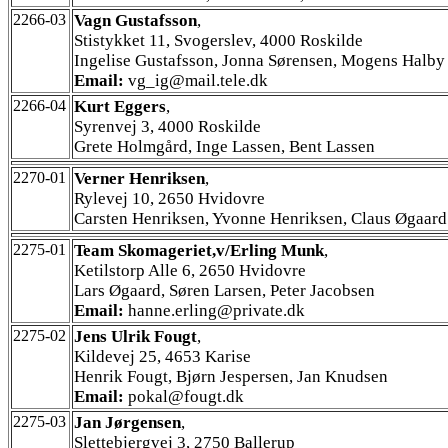
2266-03
Vagn Gustafsson
,
Stistykket 11, Svogerslev, 4000 Roskilde
Ingelise Gustafsson, Jonna Sørensen, Mogens Halby
Email:
vg_ig@mail.tele.dk
2266-04
Kurt Eggers
,
Syrenvej 3, 4000 Roskilde
Grete Holmgård, Inge Lassen, Bent Lassen
2270-01
Verner Henriksen
,
Rylevej 10, 2650 Hvidovre
Carsten Henriksen, Yvonne Henriksen, Claus Øgaard
2275-01
Team Skomageriet,v/Erling Munk
,
Ketilstorp Alle 6, 2650 Hvidovre
Lars Øgaard, Søren Larsen, Peter Jacobsen
Email:
hanne.erling@private.dk
2275-02
Jens Ulrik Fougt
,
Kildevej 25, 4653 Karise
Henrik Fougt, Bjørn Jespersen, Jan Knudsen
Email:
pokal@fougt.dk
2275-03
Jan Jørgensen
,
Slettebjergvej 3, 2750 Ballerup