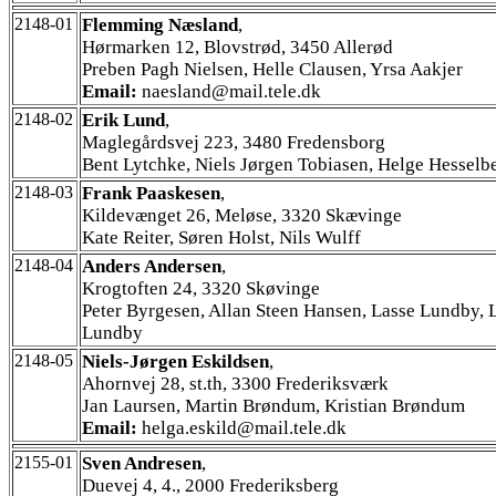
2148-01
Flemming Næsland
,
Hørmarken 12, Blovstrød, 3450 Allerød
Preben Pagh Nielsen, Helle Clausen, Yrsa Aakjer
Email:
naesland@mail.tele.dk
2148-02
Erik Lund
,
Maglegårdsvej 223, 3480 Fredensborg
Bent Lytchke, Niels Jørgen Tobiasen, Helge Hesselb
2148-03
Frank Paaskesen
,
Kildevænget 26, Meløse, 3320 Skævinge
Kate Reiter, Søren Holst, Nils Wulff
2148-04
Anders Andersen
,
Krogtoften 24, 3320 Skøvinge
Peter Byrgesen, Allan Steen Hansen, Lasse Lundby, 
Lundby
2148-05
Niels-Jørgen Eskildsen
,
Ahornvej 28, st.th, 3300 Frederiksværk
Jan Laursen, Martin Brøndum, Kristian Brøndum
Email:
helga.eskild@mail.tele.dk
2155-01
Sven Andresen
,
Duevej 4, 4., 2000 Frederiksberg