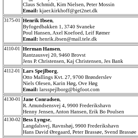
Claus Schmidt, Kim Nielsen, Peter Mossin
Email:
kjaer.kirkhoff@get2net.dk
3175-01
Henrik Ibsen
,
Byfogedbakken 1, 3740 Svaneke
Poul Hansen, Axel Koefoed, Leif Rømer
Email:
henrik.ibsen@mail.tele.dk
4110-01
Herman Hansen
,
Rantzausvej 20, 9460 Brovst
Jens P. Christensen, Kaj Christensen, Jes Bank
4112-01
Lars Spejlborg
,
Otto Mallings Kvt. 27, 9700 Brønderslev
Niels Olesen, Karin Høg, Ove Høg
Email:
larsspejlborg@bigfoot.com
4130-01
Jane Conradsen
,
R. Amundsensvej 4, 9900 Frederikshavn
Henny Jensen, Anton Hansen, Erik Bo Poulsen
4130-02
Bess Lyngse
,
Langdalsvej, Ravnshøj, 9900 Frederikshavn
Hans David Øregaard, Peter Brassøe, Svend Brassøe