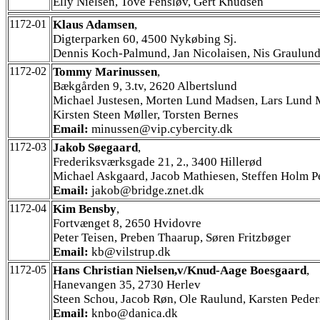
Elly Nielsen, Tove Fensløv, Gert Knudsen
1172-01
Klaus Adamsen
,
Digterparken 60, 4500 Nykøbing Sj.
Dennis Koch-Palmund, Jan Nicolaisen, Nis Graulun
1172-02
Tommy Marinussen
,
Bækgården 9, 3.tv, 2620 Albertslund
Michael Justesen, Morten Lund Madsen, Lars Lund 
Kirsten Steen Møller, Torsten Bernes
Email:
minussen@vip.cybercity.dk
1172-03
Jakob Søegaard
,
Frederiksværksgade 21, 2., 3400 Hillerød
Michael Askgaard, Jacob Mathiesen, Steffen Holm P
Email:
jakob@bridge.znet.dk
1172-04
Kim Bensby
,
Fortvænget 8, 2650 Hvidovre
Peter Teisen, Preben Thaarup, Søren Fritzbøger
Email:
kb@vilstrup.dk
1172-05
Hans Christian Nielsen,v/Knud-Aage Boesgaard
,
Hanevangen 35, 2730 Herlev
Steen Schou, Jacob Røn, Ole Raulund, Karsten Pede
Email:
knbo@danica.dk