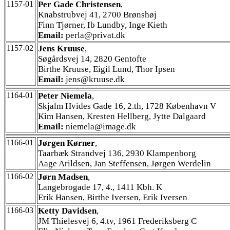
1157-01
Per Gade Christensen
,
Knabstrubvej 41, 2700 Brønshøj
Finn Tjørner, Ib Lundby, Inge Kieth
Email:
perla@privat.dk
1157-02
Jens Kruuse
,
Søgårdsvej 14, 2820 Gentofte
Birthe Kruuse, Eigil Lund, Thor Ipsen
Email:
jens@kruuse.dk
1164-01
Peter Niemela
,
Skjalm Hvides Gade 16, 2.th, 1728 København V
Kim Hansen, Kresten Hellberg, Jytte Dalgaard
Email:
niemela@image.dk
1166-01
Jørgen Kørner
,
Taarbæk Strandvej 136, 2930 Klampenborg
Aage Arildsen, Jan Steffensen, Jørgen Werdelin
1166-02
Jørn Madsen
,
Langebrogade 17, 4., 1411 Kbh. K
Erik Hansen, Birthe Iversen, Erik Iversen
1166-03
Ketty Davidsen
,
JM Thielesvej 6, 4.tv, 1961 Frederiksberg C