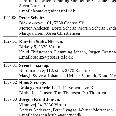
Pernille Jakobsen, Henning Sør-Reime, Susanne Fogt
Steen Laursen
Email:
kontekst@inet.uni2.dk
1111-08
Peter Schaltz
,
Blåklokkevej 101, 5250 Odense SV
Morten Andesen, Dorte Schaltz, Martin Schaltz, And
Marquardsen, Søren Christiansen
1127-01
Karsten Stoltz Nielsen
,
Birkely 5, 2830 Virum
Knud Christensen, Flemming Jensen, Jørgen Oxenbø
Email:
stoltz@post11.tele.dk
1137-01
Svend Thaarup
,
Nordmarksvej 112, st.th, 2770 Kastrup
Margit Sylvest-Johansen, Helmer Schmidt, Knud Nie
1137-02
Hans Strunge
,
Brolæggerstræde 12, 1211 København K
Birthe Jost Jensen, Tom Thomsen, Per Thomsen
1137-03
Jørgen Kruhl Jensen
,
Virumvej 24, 2830 Virum
Anders Andersen, Peter Lyngsø, Werner Mortensen
Email:
joergen.kruhl@get2net.dk