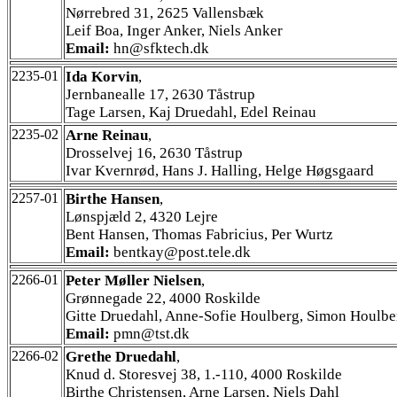
Nørrebred 31, 2625 Vallensbæk
Leif Boa, Inger Anker, Niels Anker
Email:
hn@sfktech.dk
2235-01
Ida Korvin
,
Jernbanealle 17, 2630 Tåstrup
Tage Larsen, Kaj Druedahl, Edel Reinau
2235-02
Arne Reinau
,
Drosselvej 16, 2630 Tåstrup
Ivar Kvernrød, Hans J. Halling, Helge Høgsgaard
2257-01
Birthe Hansen
,
Lønspjæld 2, 4320 Lejre
Bent Hansen, Thomas Fabricius, Per Wurtz
Email:
bentkay@post.tele.dk
2266-01
Peter Møller Nielsen
,
Grønnegade 22, 4000 Roskilde
Gitte Druedahl, Anne-Sofie Houlberg, Simon Houlbe
Email:
pmn@tst.dk
2266-02
Grethe Druedahl
,
Knud d. Storesvej 38, 1.-110, 4000 Roskilde
Birthe Christensen, Arne Larsen, Niels Dahl