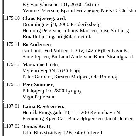
Egevangshusene 101, 2630 Tåstrup
Yvonne Petersen, Ejvind Fritzbøger, Niels G. Christ
1175-10
Claus Bjerregaard
,
Dronningevej 9, 2000 Frederiksberg
Henning Petersen, Johnny Madsen, Aase Solbjerg
Email:
bjerregaard@dadlnet.dk
1175-11
Bo Andersen
,
c/o Lund, Ved Volden 1, 2.tv, 1425 København K
Sune Jepsen, Bo Lund Andersen, Knud Strandgaard
1175-12
Marianne Grøn
,
Vejlebrovej 6N, 2635 Ishøj
Peter Garbers, Kirsten Midjord, Ole Brunhøj
1175-13
Peer Sommer
,
Pilehøjvej 10, 2800 Lyngby
Vagn Pejtersen
1187-01
Laina B. Sørensen
,
Henrik Rungsgade 19, 1., 2200 København N
Flemming Kjær, Carl Budz-Jørgensen, Jacob Jensen
1187-02
Tomas Bratt
,
Lille Blovstrødvej 12B, 3450 Allerød