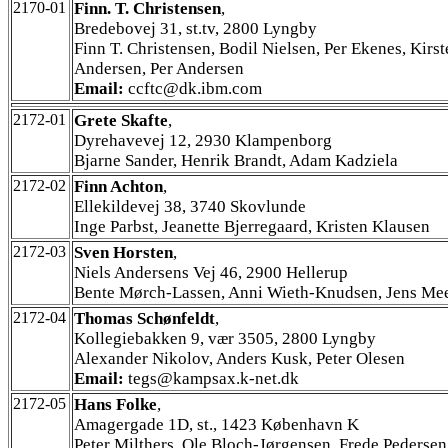
2170-01
Finn. T. Christensen
,
Bredebovej 31, st.tv, 2800 Lyngby
Finn T. Christensen, Bodil Nielsen, Per Ekenes, Kirst
Andersen, Per Andersen
Email:
ccftc@dk.ibm.com
2172-01
Grete Skafte
,
Dyrehavevej 12, 2930 Klampenborg
Bjarne Sander, Henrik Brandt, Adam Kadziela
2172-02
Finn Achton
,
Ellekildevej 38, 3740 Skovlunde
Inge Parbst, Jeanette Bjerregaard, Kristen Klausen
2172-03
Sven Horsten
,
Niels Andersens Vej 46, 2900 Hellerup
Bente Mørch-Lassen, Anni Wieth-Knudsen, Jens M
2172-04
Thomas Schønfeldt
,
Kollegiebakken 9, vær 3505, 2800 Lyngby
Alexander Nikolov, Anders Kusk, Peter Olesen
Email:
tegs@kampsax.k-net.dk
2172-05
Hans Folke
,
Amagergade 1D, st., 1423 København K
Peter Milthers, Ole Bloch-Jørgensen, Frede Pedersen