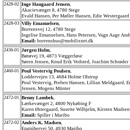
2428-02
Inge Haugaard Jensen
,
Akacievænget 8, 4780 Stege
Evald Hansen, Per Møller Hansen, Edie Westergaard
2428-03
Villy Emanuelsen
,
Borrensvej 12, 4780 Stege
Ingelise Emanuelsen, Hans Petersen, Vagn Aage And
Email:
borrenshus@mobilixnet.dk
2436-01
Jørgen Holm
,
Bøtøvej 19, 4873 Væggerløse
Søren Jensen, Knud Erik Vedsted, Joachim Schrøder
2460-01
Poul Vestervig Poulsen
,
Loddervejen 13, 4684 Holme Olstrup
Poul Vestervig, Preben Hansen, Lillian Meldgaard, E
Jensen, Mogens Münter
2472-01
Benny Lambek
,
Lærkevænget 2, 4800 Nykøbing F
Karen Østergaard, Susette Wilhjelm, Kirsten Madsen
Email:
Spiller i Maribo
2472-02
Anders K. Madsen
,
Engpibervej 50, 4930 Maribo