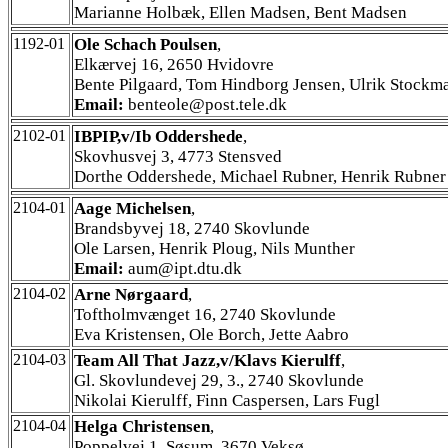
Marianne Holbæk, Ellen Madsen, Bent Madsen
1192-01
Ole Schach Poulsen
,
Elkærvej 16, 2650 Hvidovre
Bente Pilgaard, Tom Hindborg Jensen, Ulrik Stockm
Email:
benteole@post.tele.dk
2102-01
IBPIP,v/Ib Oddershede
,
Skovhusvej 3, 4773 Stensved
Dorthe Oddershede, Michael Rubner, Henrik Rubner
2104-01
Aage Michelsen
,
Brandsbyvej 18, 2740 Skovlunde
Ole Larsen, Henrik Ploug, Nils Munther
Email:
aum@ipt.dtu.dk
2104-02
Arne Nørgaard
,
Toftholmvænget 16, 2740 Skovlunde
Eva Kristensen, Ole Borch, Jette Aabro
2104-03
Team All That Jazz,v/Klavs Kierulff
,
Gl. Skovlundevej 29, 3., 2740 Skovlunde
Nikolai Kierulff, Finn Caspersen, Lars Fugl
2104-04
Helga Christensen
,
Poppelvej 1, Søsum, 3670 Veksø