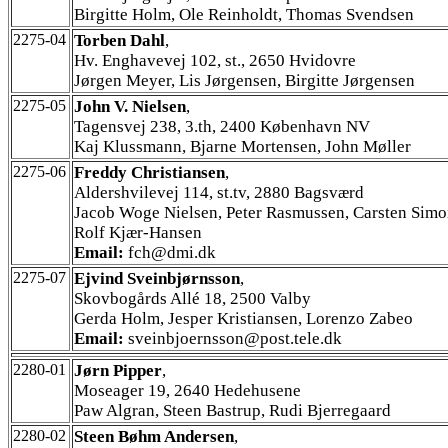
Birgitte Holm, Ole Reinholdt, Thomas Svendsen
2275-04
Torben Dahl
,
Hv. Enghavevej 102, st., 2650 Hvidovre
Jørgen Meyer, Lis Jørgensen, Birgitte Jørgensen
2275-05
John V. Nielsen
,
Tagensvej 238, 3.th, 2400 København NV
Kaj Klussmann, Bjarne Mortensen, John Møller
2275-06
Freddy Christiansen
,
Aldershvilevej 114, st.tv, 2880 Bagsværd
Jacob Woge Nielsen, Peter Rasmussen, Carsten Simo
Rolf Kjær-Hansen
Email:
fch@dmi.dk
2275-07
Ejvind Sveinbjørnsson
,
Skovbogårds Allé 18, 2500 Valby
Gerda Holm, Jesper Kristiansen, Lorenzo Zabeo
Email:
sveinbjoernsson@post.tele.dk
2280-01
Jørn Pipper
,
Moseager 19, 2640 Hedehusene
Paw Algran, Steen Bastrup, Rudi Bjerregaard
2280-02
Steen Bøhm Andersen
,