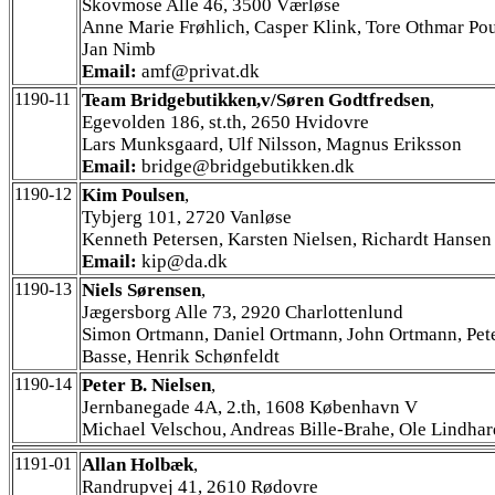
Skovmose Alle 46, 3500 Værløse
Anne Marie Frøhlich, Casper Klink, Tore Othmar Pou
Jan Nimb
Email:
amf@privat.dk
1190-11
Team Bridgebutikken,v/Søren Godtfredsen
,
Egevolden 186, st.th, 2650 Hvidovre
Lars Munksgaard, Ulf Nilsson, Magnus Eriksson
Email:
bridge@bridgebutikken.dk
1190-12
Kim Poulsen
,
Tybjerg 101, 2720 Vanløse
Kenneth Petersen, Karsten Nielsen, Richardt Hansen
Email:
kip@da.dk
1190-13
Niels Sørensen
,
Jægersborg Alle 73, 2920 Charlottenlund
Simon Ortmann, Daniel Ortmann, John Ortmann, Pet
Basse, Henrik Schønfeldt
1190-14
Peter B. Nielsen
,
Jernbanegade 4A, 2.th, 1608 København V
Michael Velschou, Andreas Bille-Brahe, Ole Lindhar
1191-01
Allan Holbæk
,
Randrupvej 41, 2610 Rødovre