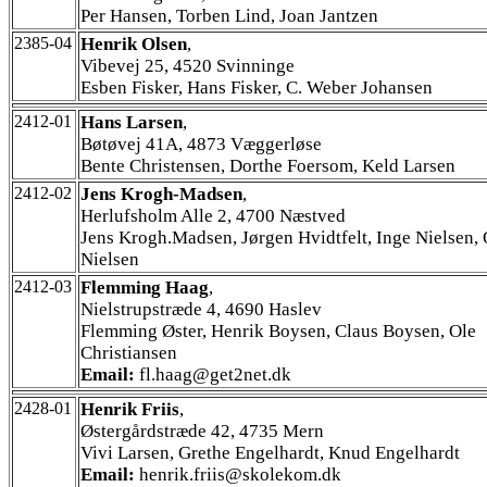
Per Hansen, Torben Lind, Joan Jantzen
2385-04
Henrik Olsen
,
Vibevej 25, 4520 Svinninge
Esben Fisker, Hans Fisker, C. Weber Johansen
2412-01
Hans Larsen
,
Bøtøvej 41A, 4873 Væggerløse
Bente Christensen, Dorthe Foersom, Keld Larsen
2412-02
Jens Krogh-Madsen
,
Herlufsholm Alle 2, 4700 Næstved
Jens Krogh.Madsen, Jørgen Hvidtfelt, Inge Nielsen, 
Nielsen
2412-03
Flemming Haag
,
Nielstrupstræde 4, 4690 Haslev
Flemming Øster, Henrik Boysen, Claus Boysen, Ole
Christiansen
Email:
fl.haag@get2net.dk
2428-01
Henrik Friis
,
Østergårdstræde 42, 4735 Mern
Vivi Larsen, Grethe Engelhardt, Knud Engelhardt
Email:
henrik.friis@skolekom.dk