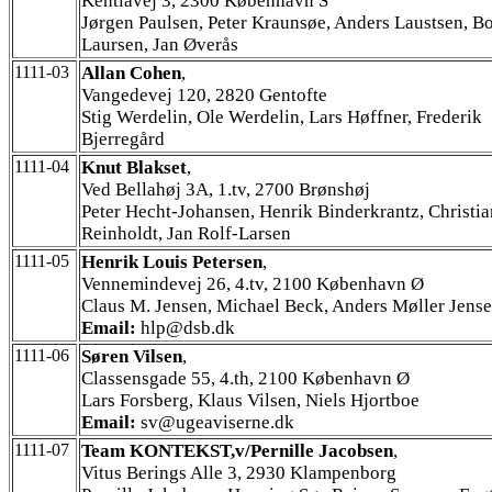
Kentiavej 3, 2300 København S
Jørgen Paulsen, Peter Kraunsøe, Anders Laustsen, B
Laursen, Jan Øverås
1111-03
Allan Cohen
,
Vangedevej 120, 2820 Gentofte
Stig Werdelin, Ole Werdelin, Lars Høffner, Frederik
Bjerregård
1111-04
Knut Blakset
,
Ved Bellahøj 3A, 1.tv, 2700 Brønshøj
Peter Hecht-Johansen, Henrik Binderkrantz, Christia
Reinholdt, Jan Rolf-Larsen
1111-05
Henrik Louis Petersen
,
Vennemindevej 26, 4.tv, 2100 København Ø
Claus M. Jensen, Michael Beck, Anders Møller Jens
Email:
hlp@dsb.dk
1111-06
Søren Vilsen
,
Classensgade 55, 4.th, 2100 København Ø
Lars Forsberg, Klaus Vilsen, Niels Hjortboe
Email:
sv@ugeaviserne.dk
1111-07
Team KONTEKST,v/Pernille Jacobsen
,
Vitus Berings Alle 3, 2930 Klampenborg