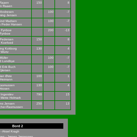
 Raaen
150
8
en Raaen
 Andresen
100
-7
ming Jensen
Lind Madsen
100
-7
n Peder Hansen
s Fynboe
200
-13
 Fynboe
 Pedersen
150
8
d Koefoed
ing Kokborg
130
4
 Würtz
Müller
100
-7
d Lundbye
 Erik Buch
100
-7
Ejlersen
tian Øste
100
1
 Heimann
 Rasmussen
130
4
Ottosen
Ingerslev
790
15
 Mette Holmark
ns Jensen
250
13
scher-Rasmussen
Bord 2
- Aksel Kragh
sen - Jørgen Jørgensen