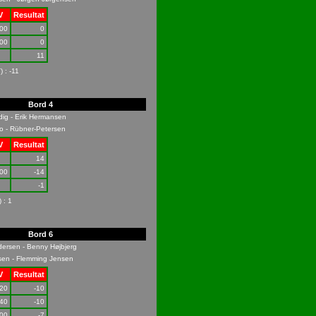
V
Resultat
00
0
00
0
11
 : -11
Bord 4
dig - Erik Hermansen
o - Rübner-Petersen
V
Resultat
14
00
-14
-1
 : 1
Bord 6
dersen - Benny Højbjerg
en - Flemming Jensen
V
Resultat
20
-10
40
-10
00
-7