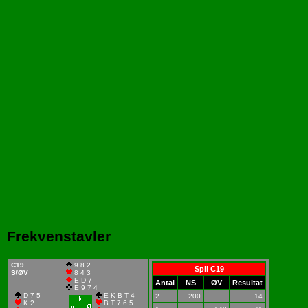
Frekvenstavler
C19
9 8 2
Spil C19
S/ØV
8 4 3
E D 7
Antal
NS
ØV
Resultat
E 9 7 4
D 7 5
E K B T 4
2
200
14
K 2
B T 7 6 5