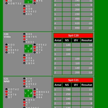
1
140
11
9 8
B T 6
K D B T 3 2
-
4
170
6
6 3
E D 9
2
200
0
K 5 4 3 2
8 6 5
1
230
-3
1
450
-5
4
620
-10
1
650
-15
C20
B 8 6
Spil C20
V/Alle
D B 7 6 5
K
Antal
NS
ØV
Resultat
9 8 3 2
K D 3
T 9 5 4 2
2
140
14
9 3
E T 2
1
110
11
B 8 6 5 2
E 7 4
D T 6
K 7
3
100
7
E 7
K 8 4
4
100
0
D T 9 3
E B 5 4
2
110
-6
2
140
-10
2
200
-14
C21
8 7 6
Spil C21
N/NS
E 8 7
E 9 5 3 2
Antal
NS
ØV
Resultat
B 3
E D T 4 2
9
1
790
15
5 4
D B 9 6 3 2
1
250
13
K 8 7 6
D B 4
D 7
9 8 4
1
180
11
K B 5 3
K T
2
150
8
T
E K T 6 5 2
2
130
4