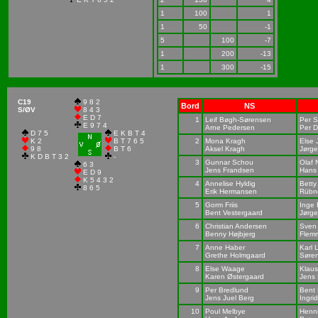
1
100
1
1
50
-1
5
100
-7
1
200
-13
1
300
-15
C19
9 8 2
Bord
NS
S/ØV
8 4 3
E D 7
1
Leif Bøgh-Sørensen
Per S
E 9 7 4
Arne Pedersen
Per D
D 7 5
E K B T 4
K 2
B T 7 6 5
2
Mona Kragh
Else 
9 8
B T 6
Aksel Kragh
Jørg
K D B T 3 2
-
3
Gunnar Schou
Olaf 
6 3
Jens Frandsen
Hans
E D 9
K 5 4 3 2
4
Annelise Hyldig
Betty
8 6 5
Erik Hermansen
Rübn
5
Gorm Friis
Inge
Bent Vestergaard
Jørg
6
Christian Andersen
Sven
Benny Højbjerg
Flem
7
Anne Haber
Karl 
Grethe Holmgaard
Søre
8
Else Waage
Klau
Karen Østergaard
Jens
9
Per Bredlund
Bent
Jens Juel Berg
Ingri
10
Poul Melbye
Henn