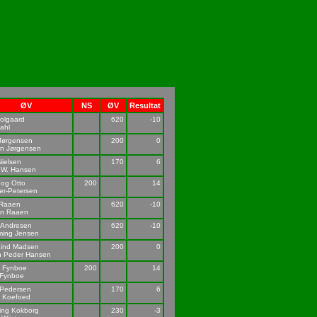
ØV
NS
ØV
Resultat
olgaard
620
-10
ahl
Jørgensen
200
0
en Jørgensen
Nielsen
170
6
 W. Hansen
 og Otto
200
14
er-Petersen
 Raaen
620
-10
en Raaen
 Andresen
620
-10
ming Jensen
Lind Madsen
200
0
n Peder Hansen
s Fynboe
200
14
 Fynboe
 Pedersen
170
6
d Koefoed
ing Kokborg
230
-3