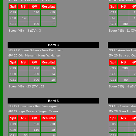
Spil
NS
ØV
Resultat
Spil
NS
Ø
C19
620
-10
C19
2
C20
140
14
C20
1
C21
100
-7
C21
180
Score (NS) : -3 (ØV) : 3
Score (NS) : 11 (ØV)
Bord 3
NS 21 Gunnar Schou - Jens Frandsen
NS 26 Annelise Hyl
ØV 25 Olaf Nielsen - Hans W. Hansen
ØV 20 Betty og Ott
Spil
NS
ØV
Resultat
Spil
NS
Ø
C19
170
6
C19
200
C20
200
-14
C20
2
C21
300
-15
C21
50
Score (NS) : -23 (ØV) : 23
Score (NS) : -1 (ØV)
Bord 5
NS 19 Gorm Friis - Bent Vestergaard
NS 18 Christian An
ØV 27 Inge Raaen - Jørgen Raaen
ØV 28 Sven Andres
Spil
NS
ØV
Resultat
Spil
NS
Ø
C19
620
-10
C19
6
C20
140
-10
C20
1
C21
150
8
C21
1