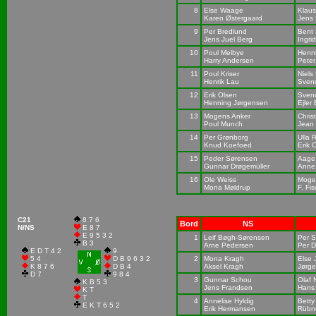
8
Else Waage
Klau
Karen Østergaard
Jens
9
Per Bredlund
Bent
Jens Juel Berg
Ingri
10
Poul Melbye
Henn
Harry Andersen
Peter
11
Poul Kriser
Niels 
Henrik Lau
Sven
12
Erik Olsen
Svend
Henning Jørgensen
Ejler 
13
Mogens Anker
Chris
Poul Munch
Jean
14
Per Grønborg
Ulla
Knud Koefoed
Erik 
15
Peder Sørensen
Aage 
Gunnar Drøgemüller
Anne
16
Ole Weiss
Moge
Mona Møldrup
F. Fi
C21
8 7 6
Bord
NS
N/NS
E 8 7
E 9 5 3 2
1
Leif Bøgh-Sørensen
Per S
B 3
Arne Pedersen
Per D
E D T 4 2
9
5 4
D B 9 6 3 2
2
Mona Kragh
Else 
K 8 7 6
D B 4
Aksel Kragh
Jørg
D 7
9 8 4
3
Gunnar Schou
Olaf 
K B 5 3
Jens Frandsen
Hans
K T
T
4
Annelise Hyldig
Betty
E K T 6 5 2
Erik Hermansen
Rübn