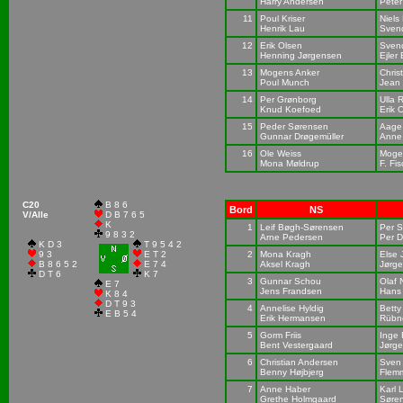
Harry Andersen
Peter
11
Poul Kriser
Niels 
Henrik Lau
Sven
12
Erik Olsen
Svend
Henning Jørgensen
Ejler 
13
Mogens Anker
Chris
Poul Munch
Jean
14
Per Grønborg
Ulla
Knud Koefoed
Erik 
15
Peder Sørensen
Aage 
Gunnar Drøgemüller
Anne
16
Ole Weiss
Moge
Mona Møldrup
F. Fi
C20
B 8 6
Bord
NS
V/Alle
D B 7 6 5
K
1
Leif Bøgh-Sørensen
Per S
9 8 3 2
Arne Pedersen
Per D
K D 3
T 9 5 4 2
9 3
E T 2
2
Mona Kragh
Else 
B 8 6 5 2
E 7 4
Aksel Kragh
Jørg
D T 6
K 7
3
Gunnar Schou
Olaf 
E 7
Jens Frandsen
Hans
K 8 4
D T 9 3
4
Annelise Hyldig
Betty
E B 5 4
Erik Hermansen
Rübn
5
Gorm Friis
Inge
Bent Vestergaard
Jørg
6
Christian Andersen
Sven
Benny Højbjerg
Flem
7
Anne Haber
Karl 
Grethe Holmgaard
Søre