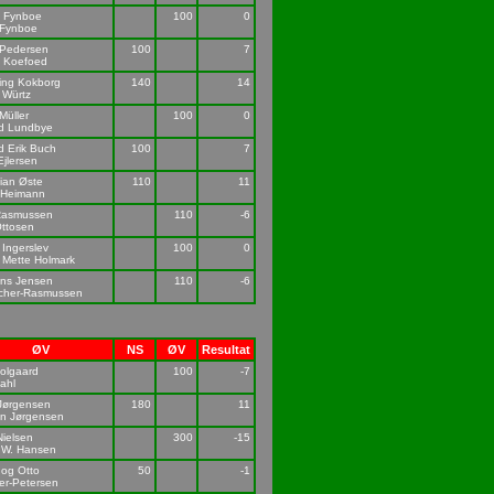
s Fynboe
100
0
 Fynboe
 Pedersen
100
7
d Koefoed
ing Kokborg
140
14
 Würtz
Müller
100
0
d Lundbye
 Erik Buch
100
7
Ejlersen
tian Øste
110
11
 Heimann
 Rasmussen
110
-6
Ottosen
Ingerslev
100
0
 Mette Holmark
ns Jensen
110
-6
scher-Rasmussen
ØV
NS
ØV
Resultat
olgaard
100
-7
ahl
Jørgensen
180
11
en Jørgensen
Nielsen
300
-15
 W. Hansen
 og Otto
50
-1
er-Petersen