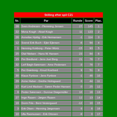
Stilling efter spil C21
Nr.
Par
Runde
Score
Plac.
28
Sven Andresen - Flemming Jensen
27
145
1
22
Mona Kragh - Aksel Kragh
11
123
2
26
Annelise Hyldig - Erik Hermansen
-1
114
3
12
Svend Erik Buch - Ejler Ejlersen
-6
94
4
1
Henning Kokborg - Peter Würtz
-15
93
5
25
Olaf Nielsen - Hans W. Hansen
23
84
6
15
Per Bredlund - Jens Juel Berg
21
76
7
32
Leif Bøgh-Sørensen - Arne Pedersen
-3
76
7
5
Per Grønborg - Knud Koefoed
9
51
9
30
Klaus Fynboe - Jens Fynboe
-1
46
10
29
Anne Haber - Grethe Holmgaard
0
44
11
17
Karl Lind Madsen - Søren Peder Hansen
0
25
12
9
Peder Sørensen - Gunnar Drøgemüller
10
18
13
27
Inge Raaen - Jørgen Raaen
12
13
14
19
Gorm Friis - Bent Vestergaard
-12
10
15
3
Erik Olsen - Henning Jørgensen
6
6
16
10
Ulla Rasmussen - Erik Ottosen
-9
0
17