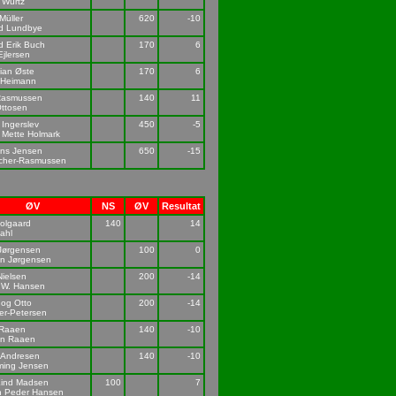
 Würtz
Müller
620
-10
d Lundbye
 Erik Buch
170
6
Ejlersen
tian Øste
170
6
 Heimann
 Rasmussen
140
11
Ottosen
Ingerslev
450
-5
 Mette Holmark
ns Jensen
650
-15
scher-Rasmussen
ØV
NS
ØV
Resultat
olgaard
140
14
ahl
Jørgensen
100
0
en Jørgensen
Nielsen
200
-14
 W. Hansen
 og Otto
200
-14
er-Petersen
 Raaen
140
-10
en Raaen
 Andresen
140
-10
ming Jensen
Lind Madsen
100
7
n Peder Hansen