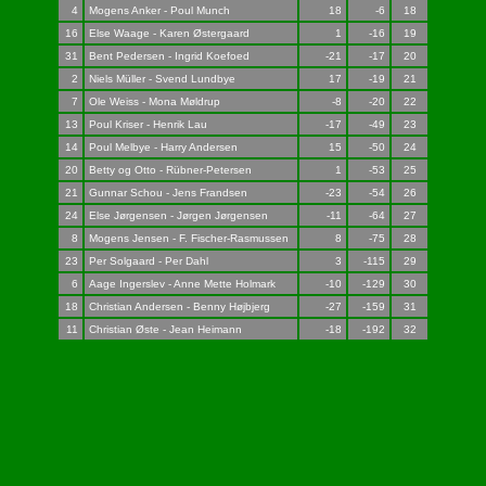
4
Mogens Anker - Poul Munch
18
-6
18
16
Else Waage - Karen Østergaard
1
-16
19
31
Bent Pedersen - Ingrid Koefoed
-21
-17
20
2
Niels Müller - Svend Lundbye
17
-19
21
7
Ole Weiss - Mona Møldrup
-8
-20
22
13
Poul Kriser - Henrik Lau
-17
-49
23
14
Poul Melbye - Harry Andersen
15
-50
24
20
Betty og Otto - Rübner-Petersen
1
-53
25
21
Gunnar Schou - Jens Frandsen
-23
-54
26
24
Else Jørgensen - Jørgen Jørgensen
-11
-64
27
8
Mogens Jensen - F. Fischer-Rasmussen
8
-75
28
23
Per Solgaard - Per Dahl
3
-115
29
6
Aage Ingerslev - Anne Mette Holmark
-10
-129
30
18
Christian Andersen - Benny Højbjerg
-27
-159
31
11
Christian Øste - Jean Heimann
-18
-192
32