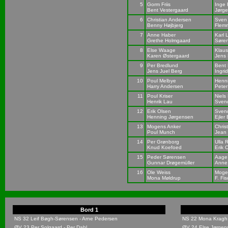
5
Gorm Friis
Inge
Bent Vestergaard
Jørg
6
Christian Andersen
Sven
Benny Højbjerg
Flem
7
Anne Haber
Karl 
Grethe Holmgaard
Søre
8
Else Waage
Klau
Karen Østergaard
Jens
9
Per Bredlund
Bent
Jens Juel Berg
Ingri
10
Poul Melbye
Henn
Harry Andersen
Peter
11
Poul Kriser
Niels 
Henrik Lau
Sven
12
Erik Olsen
Svend
Henning Jørgensen
Ejler 
13
Mogens Anker
Chris
Poul Munch
Jean
14
Per Grønborg
Ulla
Knud Koefoed
Erik 
15
Peder Sørensen
Aage 
Gunnar Drøgemüller
Anne
16
Ole Weiss
Moge
Mona Møldrup
F. Fi
Bord 1
NS 32 Leif Bøgh-Sørensen - Arne Pedersen
NS 22 Mona Kragh 
ØV 23 Per Solgaard - Per Dahl
ØV 24 Else Jørgen