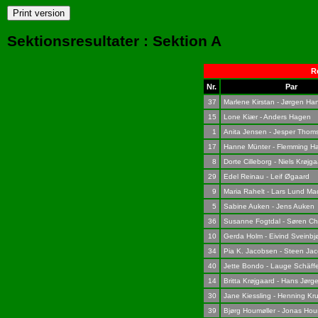
Sektionsresultater : Sektion A
Re
Nr.
Par
37
Marlene Kirstan - Jørgen Ha
15
Lone Kiær - Anders Hagen
1
Anita Jensen - Jesper Thom
17
Hanne Münter - Flemming H
8
Dorte Cilleborg - Niels Krøjg
29
Edel Reinau - Leif Øgaard
9
Maria Rahelt - Lars Lund M
5
Sabine Auken - Jens Auken
36
Susanne Fogtdal - Søren Chr
10
Gerda Holm - Eivind Sveinbj
34
Pia K. Jacobsen - Steen Ja
40
Jette Bondo - Lauge Schäff
14
Britta Krøjgaard - Hans Jørg
30
Jane Kiessling - Henning Kr
39
Bjørg Houmøller - Jonas Hou