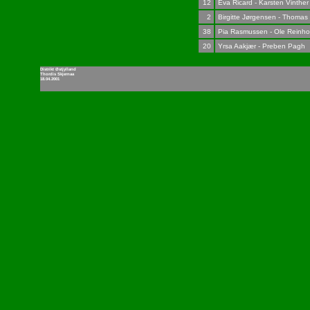
12
Eva Ricard - Karsten Vinther
2
Birgitte Jørgensen - Thoma
38
Pia Rasmussen - Ole Reinho
20
Yrsa Aakjær - Preben Pagh
Distrikt Østjylland
Thordis Skjernaa
18.04.2001