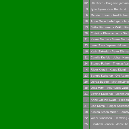
32
Ulla Koch - Gregers Bjarnar
3
Jytte Kjems - Per Bredlund
6
Merete Kofoed - Axel Kofoe
19
Anne Marie Ladefoged - Ar
13
Birthe Kinnunen - Veikko Ki
28
Christina Klemmensen - Stef
31
Karen Fischer - Søren Fische
33
Lene Rask Jepsen - Morten
16
Karin Birkedal - Peter Ellem
11
Camilla Krefeld - Johan Ha
24
Stense Farholt - Thomas Va
4
Rikke Kierulf - Klaus Kierulf
23
Sannie Kalkerup - Ole Adam
26
Gerda Bugge - Michael Zing
35
Olga Mørk - Valur Mørk Vals
21
Bettina Kalkerup - Morten A
7
Anne Grethe Svare - Prebe
27
Lise Kamp - Holger Kristens
18
Kirsten Steen Møller - Tomm
22
Winni Simonsen - Flemming 
25
Elisabeth Jensen - Jens Ole