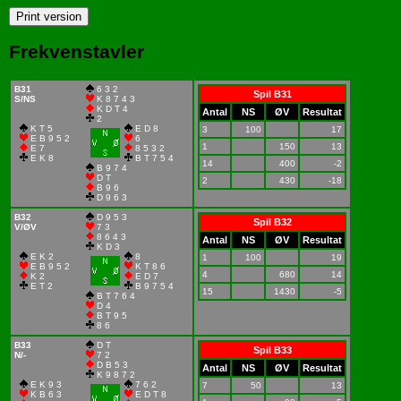
Frekvenstavler
B31
6 3 2
Spil B31
S/NS
K 8 7 4 3
K D T 4
Antal
NS
ØV
Resultat
2
K T 5
E D 8
3
100
17
E B 9 5 2
6
1
150
13
E 7
8 5 3 2
E K 8
B T 7 5 4
14
400
-2
B 9 7 4
D T
2
430
-18
B 9 6
D 9 6 3
B32
D 9 5 3
Spil B32
V/ØV
7 3
8 6 4 3
Antal
NS
ØV
Resultat
K D 3
E K 2
8
1
100
19
E B 9 5 2
K T 8 6
4
680
14
K 2
E D 7
E T 2
B 9 7 5 4
15
1430
-5
B T 7 6 4
D 4
B T 9 5
8 6
B33
D T
Spil B33
N/-
7 2
D B 5 3
Antal
NS
ØV
Resultat
K 9 8 7 2
E K 9 3
7 6 2
7
50
13
K B 6 3
E D T 8