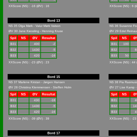
XXScore (NS) : -16 (ØV) : 16
XXScore (NS) : 6 (Ø
Bord 13
NS 35 Olga Mørk - Valur Mørk Valson
NS 36 Susanne Fogt
ØV 30 Jane Kiessling - Henning Kruse
ØV 29 Edel Reinau 
Spil
NS
ØV
Resultat
Spil
NS
Ø
B31
400
-2
B31
100
B32
1430
-5
B32
6
B33
420
-16
B33
50
XXScore (NS) : -23 (ØV) : 23
XXScore (NS) : 44 
Bord 15
NS 37 Marlene Kirstan - Jørgen Hansen
NS 38 Pia Rasmuss
ØV 28 Christina Klemmensen - Steffen Holm
ØV 27 Lise Kamp - 
Spil
NS
ØV
Resultat
Spil
NS
Ø
B31
430
-18
B31
4
B32
1430
-5
B32
14
B33
420
-16
B33
4
XXScore (NS) : -39 (ØV) : 39
XXScore (NS) : -23
Bord 17