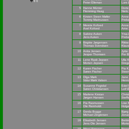
8 6
Peter Elleman
Lars
5
Hanne Münter
Dorte
Flemming Haag
Niels
6
Kirsten Steen Møller
Anne
Tommy Marinussen
Preb
7
Merete Kofoed
Anne
Axel Kofoed
Arne
8
Sabine Auken
Yrsa 
Jens Auken
Preb
9
Birgitte Jørgensen
Rikke
Thomas Svendsen
Klaus
10
Anita Jensen
Jytte
Jesper Thomsen
Per B
11
Lene Rask Jepsen
Ulla 
Morten Jepsen
Grege
12
Karen Fischer
Pia K
Søren Fischer
Stee
13
Olga Mørk
Jane 
Valur Mørk Valson
Henn
14
Susanne Fogtdal
Edel 
Søren Christiansen
Leif 
15
Marlene Kirstan
Chris
Jørgen Hansen
Steff
16
Pia Rasmussen
Lise
Ole Reinholdt
Holge
17
Gerda Bugge
Bjørg
Michael Zinglersen
Jonas
18
Elisabeth Jensen
Betti
Jens Ole Jensen
Mort
19
Winni Simonsen
Stens