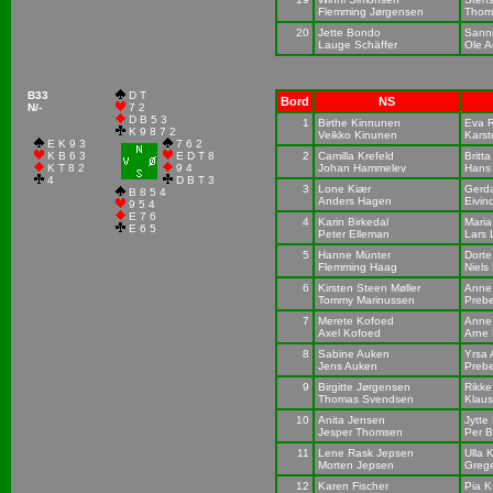
Flemming Jørgensen
Thom
20
Jette Bondo
Sanni
Lauge Schäffer
Ole 
B33
D T
Bord
NS
N/-
7 2
D B 5 3
1
Birthe Kinnunen
Eva R
K 9 8 7 2
Veikko Kinunen
Karst
E K 9 3
7 6 2
K B 6 3
E D T 8
2
Camilla Krefeld
Britt
K T 8 2
9 4
Johan Hammelev
Hans 
4
D B T 3
3
Lone Kiær
Gerd
B 8 5 4
Anders Hagen
Eivin
9 5 4
E 7 6
4
Karin Birkedal
Maria
E 6 5
Peter Elleman
Lars
5
Hanne Münter
Dorte
Flemming Haag
Niels
6
Kirsten Steen Møller
Anne
Tommy Marinussen
Preb
7
Merete Kofoed
Anne
Axel Kofoed
Arne
8
Sabine Auken
Yrsa 
Jens Auken
Preb
9
Birgitte Jørgensen
Rikke
Thomas Svendsen
Klaus
10
Anita Jensen
Jytte
Jesper Thomsen
Per B
11
Lene Rask Jepsen
Ulla 
Morten Jepsen
Grege
12
Karen Fischer
Pia K