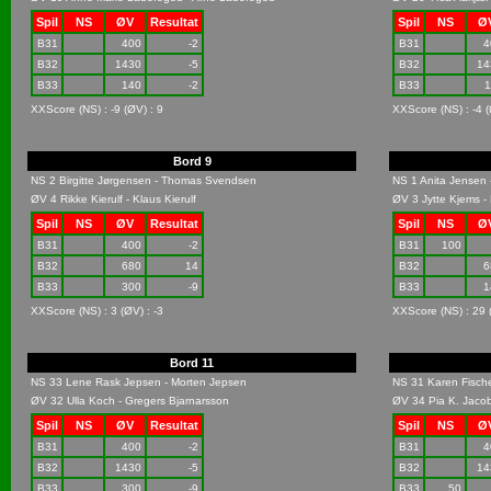
Spil
NS
ØV
Resultat
Spil
NS
Ø
B31
400
-2
B31
4
B32
1430
-5
B32
14
B33
140
-2
B33
1
XXScore (NS) : -9 (ØV) : 9
XXScore (NS) : -4 (
Bord 9
NS 2 Birgitte Jørgensen - Thomas Svendsen
NS 1 Anita Jensen
ØV 4 Rikke Kierulf - Klaus Kierulf
ØV 3 Jytte Kjems -
Spil
NS
ØV
Resultat
Spil
NS
Ø
B31
400
-2
B31
100
B32
680
14
B32
6
B33
300
-9
B33
1
XXScore (NS) : 3 (ØV) : -3
XXScore (NS) : 29 
Bord 11
NS 33 Lene Rask Jepsen - Morten Jepsen
NS 31 Karen Fische
ØV 32 Ulla Koch - Gregers Bjarnarsson
ØV 34 Pia K. Jaco
Spil
NS
ØV
Resultat
Spil
NS
Ø
B31
400
-2
B31
4
B32
1430
-5
B32
14
B33
300
-9
B33
50