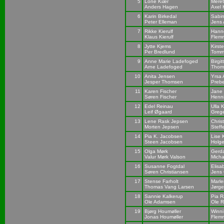
5
Lone Kiær
Mere
Anders Hagen
Axel 
6
Karin Birkedal
Sabi
Peter Elleman
Jens
7
Rikke Kierulf
Hann
Klaus Kierulf
Flem
8
Jytte Kjems
Kirst
Per Bredlund
Tomm
9
Anne Marie Ladefoged
Birgi
Arne Ladefoged
Thom
10
Anita Jensen
Yrsa 
Jesper Thomsen
Preb
11
Karen Fischer
Jane 
Søren Fischer
Henn
12
Edel Reinau
Ulla 
Leif Øgaard
Grege
13
Lene Rask Jepsen
Chris
Morten Jepsen
Steff
14
Pia K. Jacobsen
Lise
Steen Jacobsen
Holge
15
Olga Mørk
Gerd
Valur Mørk Valson
Micha
16
Susanne Fogtdal
Elisa
Søren Christiansen
Jens 
17
Stense Farholt
Marle
Thomas Vang Larsen
Jørg
18
Sannie Kalkerup
Pia 
Ole Adamsen
Ole R
19
Bjørg Houmøller
Winn
Jonas Houmøller
Flem