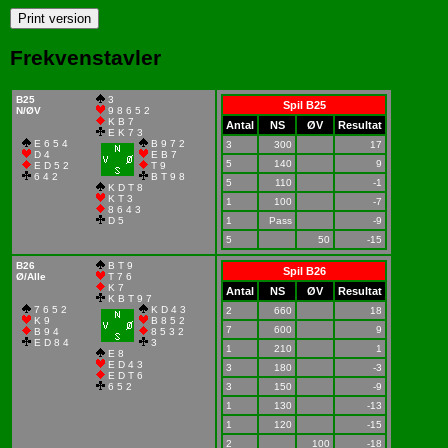
Frekvenstavler
B25
3
Spil B25
N/ØV
9 8 6 5 2
K B 7
Antal
NS
ØV
Resultat
E K 7 3
E 6 5 4
B 9 7 2
3
300
17
D 4
E B 7
5
140
9
E D 5 2
T 9
6 4 2
B T 9 8
5
110
-1
K D T 8
K T 3
1
100
-7
8 6 4 3
D 5
1
Pass
-9
5
50
-15
B26
B T 9
Spil B26
Ø/Alle
T 7 6
K 7
Antal
NS
ØV
Resultat
K B T 9 7
7 6 5 2
K D 4 3
2
660
18
K 9
B 8 5 2
7
600
9
B 9 4
8 5 3 2
E D 8 4
3
1
210
1
E 8
E D 4 3
3
180
-3
E D T 6
6 5 2
3
150
-9
1
130
-13
1
120
-15
2
100
-18