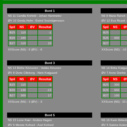
Bord 1
NS 11 Camilla Krefeld - Johan Hammelev
NS 9 Maria Rahelt 
ØV 10 Gerda Holm - Eivind Sveinbjørnsson
ØV 12 Eva Ricard -
Spil
NS
ØV
Resultat
Spil
NS
Ø
B25
110
-1
B25
B26
180
-3
B26
600
B27
110
10
B27
XXScore (NS) : 6 (ØV) : -6
XXScore (NS) : -10
Bord 3
NS 13 Birthe Kinnunen - Veikko Kinunen
NS 14 Britta Krøjg
ØV 8 Dorte Cilleborg - Niels Krøjgaard
ØV 7 Anne Grethe 
Spil
NS
ØV
Resultat
Spil
NS
Ø
B25
110
-1
B25
300
B26
130
-13
B26
600
B27
300
17
B27
100
XXScore (NS) : 3 (ØV) : -3
XXScore (NS) : 33 
Bord 5
NS 15 Lone Kiær - Anders Hagen
NS 16 Karin Birkeda
ØV 6 Merete Kofoed - Axel Kofoed
ØV 5 Sabine Auken