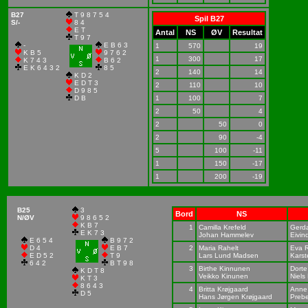
B27
T 9 8 7 5 4
Spil B27
S/-
8 4
E T
Antal
NS
ØV
Resultat
T 9 7
-
E B 6 3
1
570
19
K B 5
9 7 6 2
1
300
17
K 7 4 3
B 6 2
E K 6 4 3 2
8 5
2
140
14
K D 2
E D T 3
2
110
10
D 9 8 5
D B
1
100
7
2
50
4
2
50
0
2
90
-4
5
100
-11
1
150
-17
1
200
-19
B25
3
Bord
NS
N/ØV
9 8 6 5 2
K B 7
1
Camilla Krefeld
Gerd
E K 7 3
Johan Hammelev
Eivin
E 6 5 4
B 9 7 2
D 4
E B 7
2
Maria Rahelt
Eva R
E D 5 2
T 9
Lars Lund Madsen
Karst
6 4 2
B T 9 8
3
Birthe Kinnunen
Dorte
K D T 8
Veikko Kinunen
Niels
K T 3
8 6 4 3
4
Britta Krøjgaard
Anne
D 5
Hans Jørgen Krøjgaard
Preb