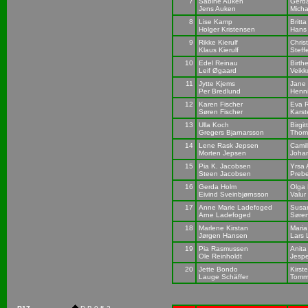
7
Sabine Auken
Gerd
Jens Auken
Micha
8
Lise Kamp
Britt
Holger Kristensen
Hans 
9
Rikke Kierulf
Chris
Klaus Kierulf
Steff
10
Edel Reinau
Birth
Leif Øgaard
Veikk
11
Jytte Kjems
Jane 
Per Bredlund
Henn
12
Karen Fischer
Eva R
Søren Fischer
Karst
13
Ulla Koch
Birgi
Gregers Bjarnarsson
Thom
14
Lene Rask Jepsen
Camil
Morten Jepsen
Joha
15
Pia K. Jacobsen
Yrsa 
Steen Jacobsen
Preb
16
Gerda Holm
Olga
Eivind Sveinbjørnsson
Valur
17
Anne Marie Ladefoged
Susa
Arne Ladefoged
Søren
18
Marlene Kirstan
Maria
Jørgen Hansen
Lars
19
Pia Rasmussen
Anita
Ole Reinholdt
Jesp
20
Jette Bondo
Kirst
Lauge Schäffer
Tomm