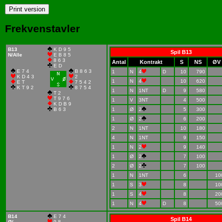
Frekvenstavler
B13
K D 9 5
Spil B13
N/Alle
E B 8 5
8 6 3
Antal
Kontrakt
S
NS
ØV
E D
E 7 4
B 8 6 3
1
N
4
D
10
790
K D 4 3
2
1
N
4
10
620
E T
7 5 4 2
K T 9 2
8 7 5 4
1
N
1NT
D
9
580
T 2
T 9 7 6
1
V
3NT
4
500
K D B 9
B 6 3
1
Ø
2
5
300
1
Ø
2
6
200
2
N
1NT
10
180
4
N
1NT
9
150
1
N
2
9
140
1
Ø
2
7
100
2
Ø
2
7
100
1
N
1NT
6
10
1
S
3
8
10
1
S
4
8
20
1
N
4
D
8
50
B14
E 7 4
Spil B14
Ø/-
9 8