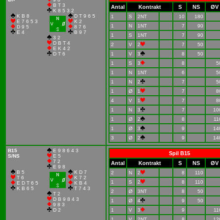
B T 3
Antal
Kontrakt
S
NS
ØV
K 8 5 3 2
K B 8
D T 9 6 5
1
S
2NT
10
180
E 7 6 5 3
K 2
1
N
1NT
7
90
D 9 5
8 7 6
E 4
B 9 7
1
S
1NT
7
90
3 2
D B T 4
2
V
2
7
50
E K 4 2
D T 6
1
V
3
8
50
1
S
3
8
5
1
N
1NT
6
5
1
N
2
7
5
1
Ø
1
7
8
4
V
1
7
8
1
N
3
7
10
1
Ø
2
8
11
1
Ø
3
9
14
3
Ø
2
9
14
B15
E 9 8 6 4 3
Spil B15
S/NS
E 5
7 2
Antal
Kontrakt
S
NS
ØV
E 9 8
B 5
K D 7
2
N
2
8
110
T 6
K 7 2
1
S
2
8
110
E D T 6 5
K B 4
K B 6 5
T 7 4 3
2
Ø
3NT
8
50
T 2
D B 9 8 4 3
1
Ø
4
9
50
9 8 3
D 2
1
V
3
9
11
1
V
2NT
8
12