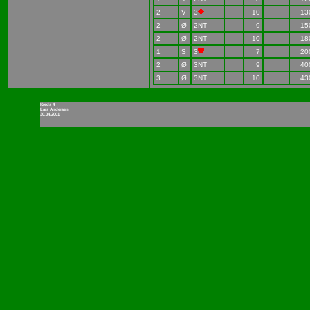
2
V
3
10
13
2
Ø
2NT
9
15
2
Ø
2NT
10
18
1
S
3
7
20
2
Ø
3NT
9
40
3
Ø
3NT
10
43
Kreds 4
Lars Andersen
30.04.2001