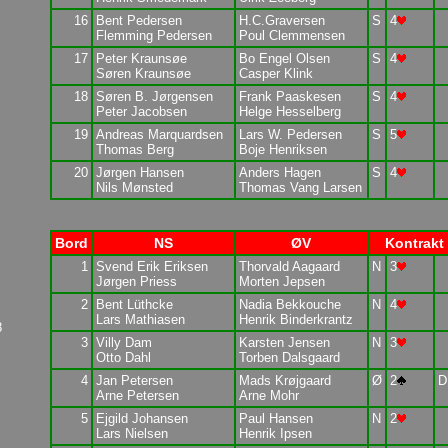
16
Bent Pedersen
H.C.Graversen
S
4
Flemming Pedersen
Poul Clemmensen
17
Peter Kraunsøe
Bo Engel Olsen
S
4
Søren Kraunsøe
Casper Klink
18
Søren B. Jørgensen
Frank Paaskesen
S
4
Peter Jacobsen
Helge Hesselberg
19
Andreas Marquardsen
Lars W. Pedersen
S
5
Thomas Berg
Boje Henriksen
20
Jørgen Hansen
Anders Hagen
S
4
Nils Mønsted
Thomas Vang Larsen
Bord
NS
ØV
Kontrakt
1
Svend Erik Eriksen
Thorvald Aagaard
N
3
Jørgen Priess
Morten Jepsen
2
Bent Lüthcke
Nadia Bekkouche
N
4
Lars Mathiasen
Henrik Binderkrantz
8
3
Villy Dam
Karsten Jensen
N
3
Otto Dahl
Torben Dalsgaard
4
Jan Petersen
Mads Krøjgaard
Ø
2
D
Arne Petersen
Arne Mohr
5
Ejgild Johansen
Paul Hansen
N
2
Lars Nielsen
Henrik Ipsen