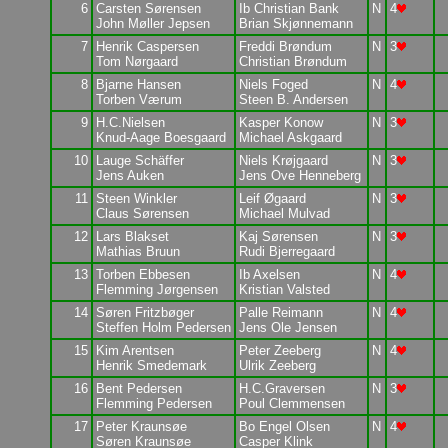
6
Carsten Sørensen
Ib Christian Bank
N
4
John Møller Jepsen
Brian Skjønnemann
7
Henrik Caspersen
Freddi Brøndum
N
3
Tom Nørgaard
Christian Brøndum
8
Bjarne Hansen
Niels Foged
N
4
Torben Værum
Steen B. Andersen
9
H.C.Nielsen
Kasper Konow
N
3
Knud-Aage Boesgaard
Michael Askgaard
10
Lauge Schäffer
Niels Krøjgaard
N
3
Jens Auken
Jens Ove Henneberg
11
Steen Winkler
Leif Øgaard
N
3
Claus Sørensen
Michael Mulvad
12
Lars Blakset
Kaj Sørensen
N
3
Mathias Bruun
Rudi Bjerregaard
13
Torben Ebbesen
Ib Axelsen
N
4
Flemming Jørgensen
Kristian Valsted
14
Søren Fritzbøger
Palle Reimann
N
4
Steffen Holm Pedersen
Jens Ole Jensen
15
Kim Arentsen
Peter Zeeberg
N
4
Henrik Smedemark
Ulrik Zeeberg
16
Bent Pedersen
H.C.Graversen
N
3
Flemming Pedersen
Poul Clemmensen
17
Peter Kraunsøe
Bo Engel Olsen
N
4
Søren Kraunsøe
Casper Klink