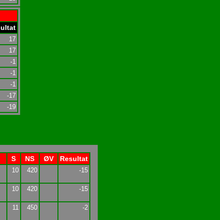
ultat
17
17
-1
-1
-1
-17
-19
S
NS
ØV
Resultat
10
420
-15
10
420
-15
11
450
-2