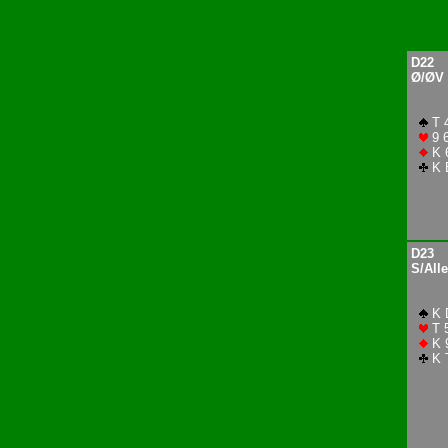
D22
Ø/ØV
T 
9 6
K 
K 
D23
S/Alle
K 
T 
K 
K T