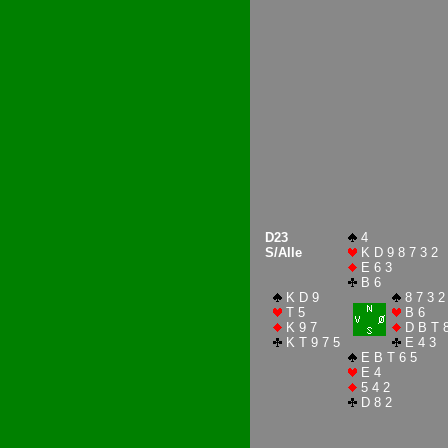
D23
4
S/Alle
K D 9 8 7 3 2
E 6 3
B 6
K D 9
8 7 3 2
T 5
B 6
K 9 7
D B T 
K T 9 7 5
E 4 3
E B T 6 5
E 4
5 4 2
D 8 2