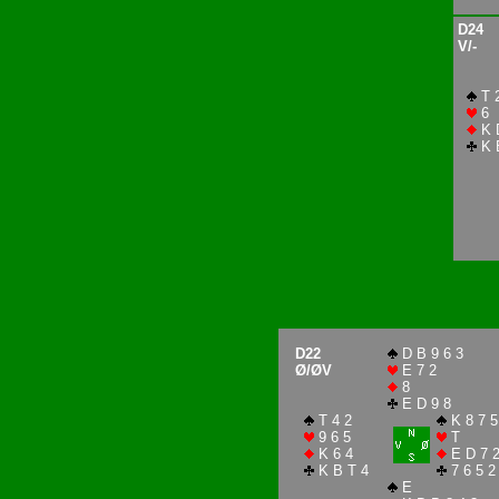
D24
V/-
T 
6
K 
K B
D22
D B 9 6 3
Ø/ØV
E 7 2
8
E D 9 8
T 4 2
K 8 7 5
9 6 5
T
K 6 4
E D 7 
K B T 4
7 6 5 2
E