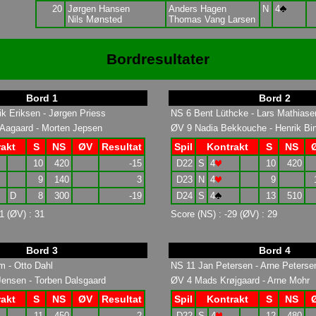
20
Jørgen Hansen
Anders Hagen
N
4
Nils Mønsted
Thomas Vang Larsen
Bordresultater
Bord 1
Bord 2
k Eriksen - Jørgen Priess
NS 6 Bent Lüthcke - Lars Mathiase
 Aagaard - Morten Jepsen
ØV 9 Nadia Bekkouche - Henrik Bin
akt
S
NS
ØV
Resultat
Spil
Kontrakt
S
NS
10
420
-15
D22
S
4
10
420
9
140
3
D23
N
4
9
D
8
300
-19
D24
S
4
13
510
1 (ØV) : 31
Score (NS) : -29 (ØV) : 29
Bord 3
Bord 4
m - Otto Dahl
NS 11 Jan Petersen - Arne Peterse
ensen - Torben Dalsgaard
ØV 4 Mads Krøjgaard - Arne Mohr
akt
S
NS
ØV
Resultat
Spil
Kontrakt
S
NS
11
450
-2
D22
S
4
12
480