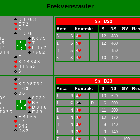
Frekvenstavler
D B 9 6 3
Spil D22
E 7 2
Antal
Kontrakt
S
NS
ØV
Res
8
E D 9 8
6
S
4
12
480
4 2
K 8 7 5
 5
T
1
S
5
12
480
6 4
E D 7 2
8
S
4
11
450
B T 4
7 6 5 2
E
5
S
4
10
420
K D B 8 4 3
B T 9 5 3
3
4
Spil D23
K D 9 8 7 3 2
Antal
Kontrakt
S
NS
ØV
Res
E 6 3
B 6
1
N
4
10
620
D 9
8 7 3 2
5
B 6
1
Ø
2
D
6
500
9 7
D B T 8
1
N
3
11
200
 9 7 5
E 4 3
E B T 6 5
1
N
3
10
170
E 4
8
N
3
9
140
5 4 2
D 8 2
1
N
2
9
140
7
N
4
9
100