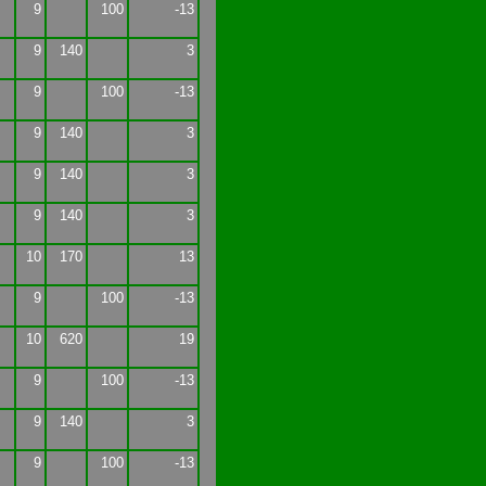
9
100
-13
9
140
3
9
100
-13
9
140
3
9
140
3
9
140
3
10
170
13
9
100
-13
10
620
19
9
100
-13
9
140
3
9
100
-13