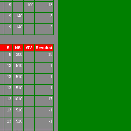
9
100
-13
9
140
3
9
140
3
S
NS
ØV
Resultat
8
300
-19
13
510
-1
13
510
-1
13
510
-1
13
1010
17
13
510
-1
13
510
-1