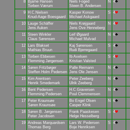
8
Bjarne Hansen
Niels Foged
N
4
Torben Værum
Steen B. Andersen
9
H.C.Nielsen
Kasper Konow
S
4
Knud-Aage Boesgaard
Michael Askgaard
10
Lauge Schäffer
Niels Krøjgaard
N
4
Jens Auken
Jens Ove Henneberg
11
Steen Winkler
Leif Øgaard
N
6
Claus Sørensen
Michael Mulvad
12
Lars Blakset
Kaj Sørensen
S
4
Mathias Bruun
Rudi Bjerregaard
13
Torben Ebbesen
Ib Axelsen
S
4
Flemming Jørgensen
Kristian Valsted
14
Søren Fritzbøger
Palle Reimann
N
4
Steffen Holm Pedersen
Jens Ole Jensen
15
Kim Arentsen
Peter Zeeberg
N
4
Henrik Smedemark
Ulrik Zeeberg
16
Bent Pedersen
H.C.Graversen
N
4
Flemming Pedersen
Poul Clemmensen
17
Peter Kraunsøe
Bo Engel Olsen
N
6
Søren Kraunsøe
Casper Klink
18
Søren B. Jørgensen
Frank Paaskesen
S
4
Peter Jacobsen
Helge Hesselberg
19
Andreas Marquardsen
Lars W. Pedersen
S
4
Thomas Berg
Boje Henriksen