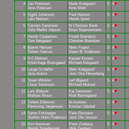
4
Jan Petersen
Mads Krøjgaard
S
4
Arne Petersen
Arne Mohr
5
Ejgild Johansen
Paul Hansen
S
4
Lars Nielsen
Henrik Ipsen
6
Carsten Sørensen
Ib Christian Bank
S
4
John Møller Jepsen
Brian Skjønnemann
7
Henrik Caspersen
Freddi Brøndum
S
4
Tom Nørgaard
Christian Brøndum
8
Bjarne Hansen
Niels Foged
S
4
Torben Værum
Steen B. Andersen
9
H.C.Nielsen
Kasper Konow
S
4
Knud-Aage Boesgaard
Michael Askgaard
10
Lauge Schäffer
Niels Krøjgaard
S
4
Jens Auken
Jens Ove Henneberg
11
Steen Winkler
Leif Øgaard
S
4
Claus Sørensen
Michael Mulvad
12
Lars Blakset
Kaj Sørensen
S
4
Mathias Bruun
Rudi Bjerregaard
13
Torben Ebbesen
Ib Axelsen
S
4
Flemming Jørgensen
Kristian Valsted
14
Søren Fritzbøger
Palle Reimann
S
4
Steffen Holm Pedersen
Jens Ole Jensen
15
Kim Arentsen
Peter Zeeberg
S
4
Henrik Smedemark
Ulrik Zeeberg