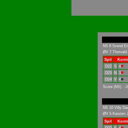
NS 8 Svend Eri
ØV 7 Thorvald
Spil
Kontr
D22
S
4
D23
N
3
D24
V
4
Score (NS) : -3
NS 10 Villy Da
ØV 5 Karsten J
Spil
Kontr
D22
S
4