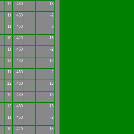
12
480
13
11
450
-2
11
450
-2
10
420
-15
11
450
-2
12
480
13
11
450
-2
12
480
13
12
480
13
12
480
13
11
450
-2
10
420
-15