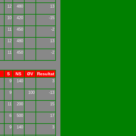
12
480
13
10
420
-15
11
450
-2
12
480
13
11
450
-2
S
NS
ØV
Resultat
9
140
3
9
100
-13
11
200
15
6
500
17
9
140
3