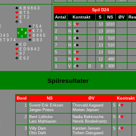
K B 9 8 6 3
Spil D24
B T 5
Antal
Kontrakt
S
NS
ØV
Res
E T 2
5
1
S
6
13
1010
2
7 5 4
K 7 3
2
N
6
13
1010
D 4 3
B 8 6 5
3
S
4
13
510
 T 9 7 4
D 8 3
E D
7
N
4
13
510
E D 9 8 4 2
5
S
4
13
510
9 7
E 6 2
1
N
4
12
480
1
V
4
D
8
300
Spilresultater
Bord
NS
ØV
Kontrakt
1
Svend Erik Eriksen
Thorvald Aagaard
S
4
Jørgen Priess
Morten Jepsen
2
Bent Lüthcke
Nadia Bekkouche
S
4
Lars Mathiasen
Henrik Binderkrantz
2
3
Villy Dam
Karsten Jensen
S
4
Otto Dahl
Torben Dalsgaard