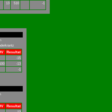
13
510
-1
n
derkrantz
ØV
Resultat
-15
100
-13
-1
n
ØV
Resultat
13