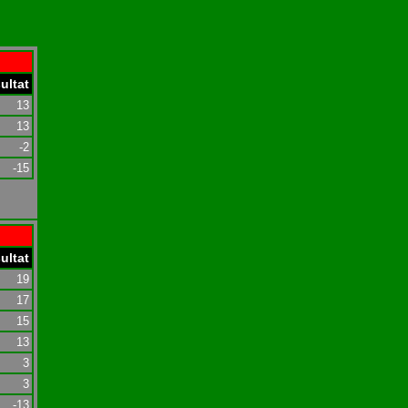
ultat
13
13
-2
-15
ultat
19
17
15
13
3
3
-13