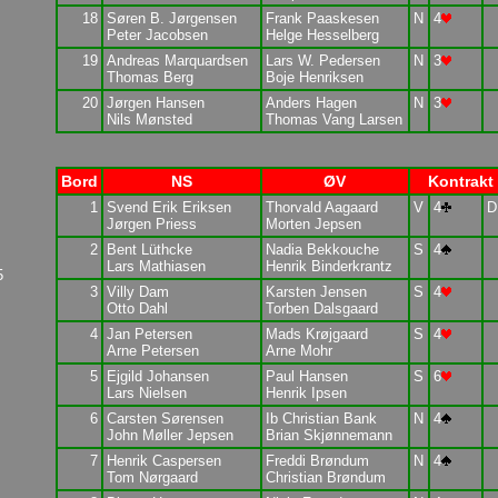
18
Søren B. Jørgensen
Frank Paaskesen
N
4
Peter Jacobsen
Helge Hesselberg
19
Andreas Marquardsen
Lars W. Pedersen
N
3
Thomas Berg
Boje Henriksen
20
Jørgen Hansen
Anders Hagen
N
3
Nils Mønsted
Thomas Vang Larsen
Bord
NS
ØV
Kontrakt
1
Svend Erik Eriksen
Thorvald Aagaard
V
4
D
Jørgen Priess
Morten Jepsen
2
Bent Lüthcke
Nadia Bekkouche
S
4
Lars Mathiasen
Henrik Binderkrantz
5
3
Villy Dam
Karsten Jensen
S
4
Otto Dahl
Torben Dalsgaard
4
Jan Petersen
Mads Krøjgaard
S
4
Arne Petersen
Arne Mohr
5
Ejgild Johansen
Paul Hansen
S
6
Lars Nielsen
Henrik Ipsen
6
Carsten Sørensen
Ib Christian Bank
N
4
John Møller Jepsen
Brian Skjønnemann
7
Henrik Caspersen
Freddi Brøndum
N
4
Tom Nørgaard
Christian Brøndum