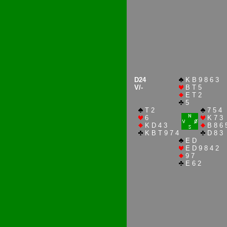
D24
K B 9 8 6 3
V/-
B T 5
E T 2
5
T 2
7 5 4
6
K 7 3
K D 4 3
B 8 6 
K B T 9 7 4
D 8 3
E D
E D 9 8 4 2
9 7
E 6 2