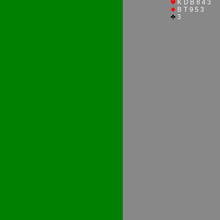
K D B 8 4 3
B T 9 5 3
3