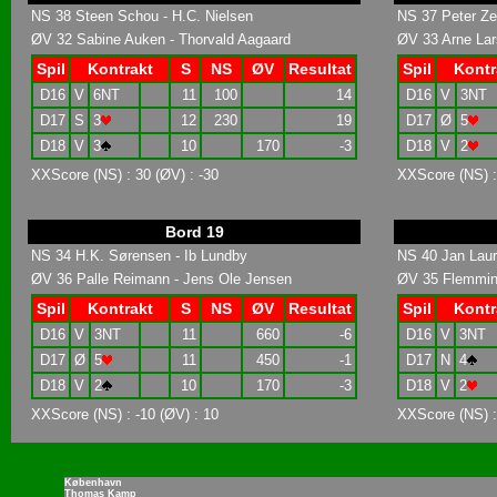
NS 38 Steen Schou - H.C. Nielsen
NS 37 Peter Ze
ØV 32 Sabine Auken - Thorvald Aagaard
ØV 33 Arne Lar
Spil
Kontrakt
S
NS
ØV
Resultat
Spil
Kontr
D16
V
6NT
11
100
14
D16
V
3NT
D17
S
3
12
230
19
D17
Ø
5
D18
V
3
10
170
-3
D18
V
2
XXScore (NS) : 30 (ØV) : -30
XXScore (NS) :
Bord 19
NS 34 H.K. Sørensen - Ib Lundby
NS 40 Jan Laur
ØV 36 Palle Reimann - Jens Ole Jensen
ØV 35 Flemmin
Spil
Kontrakt
S
NS
ØV
Resultat
Spil
Kontr
D16
V
3NT
11
660
-6
D16
V
3NT
D17
Ø
5
11
450
-1
D17
N
4
D18
V
2
10
170
-3
D18
V
2
XXScore (NS) : -10 (ØV) : 10
XXScore (NS) :
København
Thomas Kamp