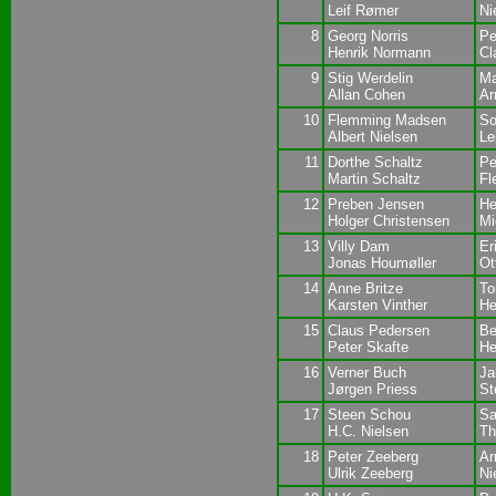
Leif Rømer
Ni
8
Georg Norris
Pe
Henrik Normann
Cl
9
Stig Werdelin
Ma
Allan Cohen
Ar
10
Flemming Madsen
So
Albert Nielsen
Le
11
Dorthe Schaltz
Pe
Martin Schaltz
Fl
12
Preben Jensen
He
Holger Christensen
Mi
13
Villy Dam
Er
Jonas Houmøller
Ot
14
Anne Britze
To
Karsten Vinther
He
15
Claus Pedersen
Be
Peter Skafte
He
16
Verner Buch
Ja
Jørgen Priess
St
17
Steen Schou
Sa
H.C. Nielsen
Th
18
Peter Zeeberg
Ar
Ulrik Zeeberg
Ni