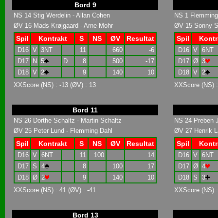
Bord 9
NS 14 Stig Werdelin - Allan Cohen
NS 1 Flemming 
ØV 16 Mads Krøjgaard - Arne Mohr
ØV 15 Sonny Sc
Spil
Kontrakt
S
NS
ØV
Resultat
Spil
Kontr
D16
V
3NT
11
660
-6
D16
V
6NT
D17
N
5
D
8
500
-17
D17
Ø
3
D18
V
2
9
140
10
D18
V
2
XXScore (NS) : -13 (ØV) : 13
XXScore (NS) :
Bord 11
NS 26 Dorthe Schaltz - Martin Schaltz
NS 24 Preben J
ØV 25 Peter Lund - Flemming Dahl
ØV 27 Henrik L
Spil
Kontrakt
S
NS
ØV
Resultat
Spil
Kontr
D16
V
6NT
11
100
14
D16
V
6NT
D17
S
4
8
100
17
D17
Ø
4
D18
Ø
2
9
140
10
D18
S
3
XXScore (NS) : 41 (ØV) : -41
XXScore (NS) :
Bord 13