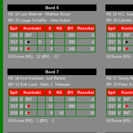
Bord 5
NS 10 Lars Blakset - Mathias Bruun
NS 11 H.C. Gr
ØV 20 Lauge Schäffer - Jens Auken
ØV 19 Carsten 
Spil
Kontrakt
S
NS
ØV
Resultat
Spil
Kontr
D16
V
3NT
11
660
-6
D16
V
3NT
D17
S
4
D
8
300
8
D17
S
4
D18
V
2
9
140
10
D18
Ø
4
XXScore (NS) : 12 (ØV) : -12
XXScore (NS) :
Bord 7
NS 18 Axel Koefoed - Leif Rømer
NS 17 Georg No
ØV 12 Erik Lund - Niels J. Tobiasen
ØV 13 Peter Sc
Spil
Kontrakt
S
NS
ØV
Resultat
Spil
Kontr
D16
V
3NT
11
660
-6
D16
V
3NT
D17
Ø
4
12
480
-11
D17
Ø
4
D18
Ø
4
9
50
18
D18
V
3NT
XXScore (NS) : 1 (ØV) : -1
XXScore (NS) :