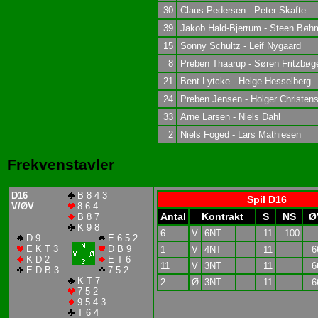
30
Claus Pedersen - Peter Skafte
39
Jakob Hald-Bjerrum - Steen Bøh
15
Sonny Schultz - Leif Nygaard
8
Preben Thaarup - Søren Fritzbøg
21
Bent Lytcke - Helge Hesselberg
24
Preben Jensen - Holger Christen
33
Arne Larsen - Niels Dahl
2
Niels Foged - Lars Mathiesen
Frekvenstavler
D16
B 8 4 3
Spil D16
V/ØV
8 6 4
Antal
Kontrakt
S
NS
Ø
B 8 7
K 9 8
6
V
6NT
11
100
D 9
E 6 5 2
E K T 3
D B 9
1
V
4NT
11
6
K D 2
E T 6
11
V
3NT
11
6
E D B 3
7 5 2
K T 7
2
Ø
3NT
11
6
7 5 2
9 5 4 3
T 6 4