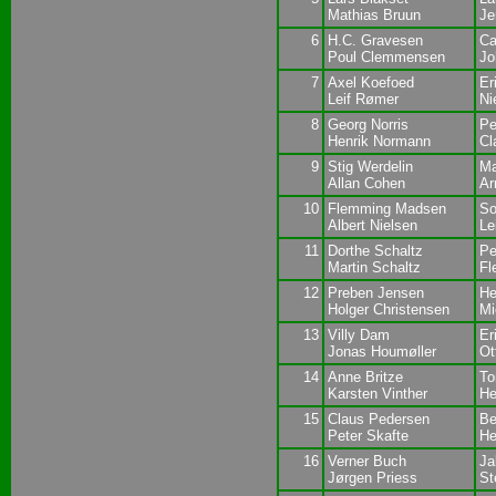
Mathias Bruun
Je
6
H.C. Gravesen
Ca
Poul Clemmensen
Jo
7
Axel Koefoed
Er
Leif Rømer
Ni
8
Georg Norris
Pe
Henrik Normann
Cl
9
Stig Werdelin
Ma
Allan Cohen
Ar
10
Flemming Madsen
So
Albert Nielsen
Le
11
Dorthe Schaltz
Pe
Martin Schaltz
Fl
12
Preben Jensen
He
Holger Christensen
Mi
13
Villy Dam
Er
Jonas Houmøller
Ot
14
Anne Britze
To
Karsten Vinther
He
15
Claus Pedersen
Be
Peter Skafte
He
16
Verner Buch
Ja
Jørgen Priess
St