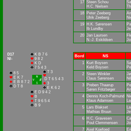
17
Steen Schou
Sa
H.C. Nielsen
Th
18
Peter Zeeberg
Ar
Ulrik Zeeberg
Ni
19
H.K. Sørensen
Pa
Ib Lundby
Je
20
Jan Laursen
Fl
N.-J. Eskildsen
Jo
D17
K B 7 6
Bord
NS
N/-
9 8 2
1
Kurt Boysen
Sø
K D
Keld Boysen
Pe
7 5 4 3
T 3
8 5
2
Steen Winkler
Jø
E K 7
Claus Sørensen
Ni
D T 6 5 4 3
E B 8 7 2
3
3
Preben Thaarup
Pe
D T 8
E K 6 2
Søren Fritzbøger
An
E D 9 4 2
4
Dennis Koch-Palmund
Ni
B
Klaus Adamsen
La
T 9 6 5 4
B 9
5
Lars Blakset
La
Mathias Bruun
Je
6
H.C. Gravesen
Ca
Poul Clemmensen
Jo
7
Axel Koefoed
Er