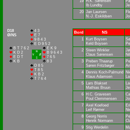
19
H.K. Sørensen
Pa
Ib Lundby
Je
20
Jan Laursen
Fl
N.-J. Eskildsen
Jo
D18
4 3
Bord
NS
Ø/NS
E 7
1
Kurt Boysen
Sø
9 8 4 3
Keld Boysen
Pe
E D 9 5 2
B T 7 6 2
E K 9
2
Steen Winkler
Jø
K D 2
B 9 6 4 3
Claus Sørensen
Ni
E D T
7 6 5
K B
8 3
3
Preben Thaarup
Pe
D 8 5
Søren Fritzbøger
An
T 8 5
4
Dennis Koch-Palmund
Ni
K B 2
Klaus Adamsen
La
T 7 6 4
5
Lars Blakset
La
Mathias Bruun
Je
6
H.C. Gravesen
Ca
Poul Clemmensen
Jo
7
Axel Koefoed
Er
Leif Rømer
Ni
8
Georg Norris
Pe
Henrik Normann
Cl
9
Stig Werdelin
Ma