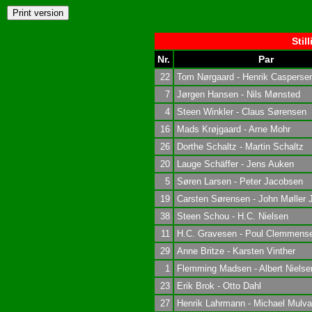
Stil
Nr.
Par
22
Tom Nørgaard - Henrik Casperse
7
Jørgen Hansen - Nils Mønsted
4
Steen Winkler - Claus Sørensen
16
Mads Krøjgaard - Arne Mohr
26
Dorthe Schaltz - Martin Schaltz
20
Lauge Schäffer - Jens Auken
5
Søren Larsen - Peter Jacobsen
19
Carsten Sørensen - John Møller 
38
Steen Schou - H.C. Nielsen
11
H.C. Gravesen - Poul Clemmens
29
Anne Britze - Karsten Vinther
1
Flemming Madsen - Albert Nielse
23
Erik Brok - Otto Dahl
27
Henrik Lahrmann - Michael Mulv