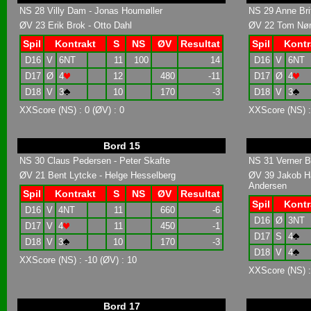
NS 28 Villy Dam - Jonas Houmøller
NS 29 Anne Brit
ØV 23 Erik Brok - Otto Dahl
ØV 22 Tom Nør
Spil
Kontrakt
S
NS
ØV
Resultat
Spil
Kontr
D16
V
6NT
11
100
14
D16
V
6NT
D17
Ø
4
12
480
-11
D17
Ø
4
D18
V
3
10
170
-3
D18
V
3
XXScore (NS) : 0 (ØV) : 0
XXScore (NS) : 
Bord 15
NS 30 Claus Pedersen - Peter Skafte
NS 31 Verner B
ØV 21 Bent Lytcke - Helge Hesselberg
ØV 39 Jakob H
Andersen
Spil
Kontrakt
S
NS
ØV
Resultat
Spil
Kontr
D16
V
4NT
11
660
-6
D16
Ø
3NT
D17
V
4
11
450
-1
D17
S
4
D18
V
3
10
170
-3
D18
V
4
XXScore (NS) : -10 (ØV) : 10
XXScore (NS) :
Bord 17