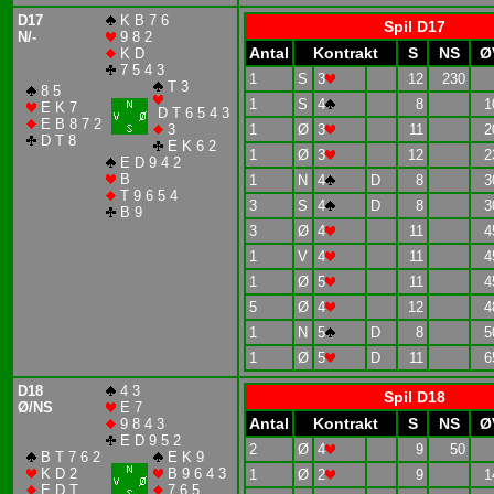
D17
K B 7 6
Spil D17
N/-
9 8 2
Antal
Kontrakt
S
NS
Ø
K D
7 5 4 3
1
S
3
12
230
T 3
8 5
1
S
4
8
1
E K 7
D T 6 5 4 3
E B 8 7 2
3
1
Ø
3
11
2
D T 8
E K 6 2
1
Ø
3
12
2
E D 9 4 2
B
1
N
4
D
8
3
T 9 6 5 4
3
S
4
D
8
3
B 9
3
Ø
4
11
4
1
V
4
11
4
1
Ø
5
11
4
5
Ø
4
12
4
1
N
5
D
8
5
1
Ø
5
D
11
6
D18
4 3
Spil D18
Ø/NS
E 7
Antal
Kontrakt
S
NS
Ø
9 8 4 3
E D 9 5 2
2
Ø
4
9
50
B T 7 6 2
E K 9
K D 2
B 9 6 4 3
1
Ø
2
9
1
E D T
7 6 5