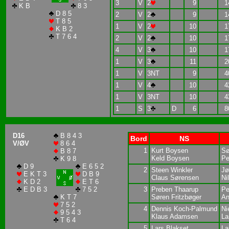
3
V
2
9
1
K B
8 3
D 8 5
2
V
2
9
1
T 8 5
1
V
2
10
1
K B 2
T 7 6 4
2
V
2
10
1
4
V
3
10
1
1
V
3
11
2
1
V
3NT
9
4
1
V
4
10
4
1
V
3NT
10
4
1
S
3
D
6
8
D16
B 8 4 3
Bord
NS
V/ØV
8 6 4
1
Kurt Boysen
Sø
B 8 7
Keld Boysen
Pe
K 9 8
D 9
E 6 5 2
2
Steen Winkler
Jø
E K T 3
D B 9
Claus Sørensen
Ni
K D 2
E T 6
E D B 3
7 5 2
3
Preben Thaarup
Pe
K T 7
Søren Fritzbøger
An
7 5 2
4
Dennis Koch-Palmund
Ni
9 5 4 3
Klaus Adamsen
La
T 6 4
5
Lars Blakset
La