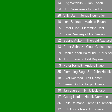
14
Stig Werdelin - Allan Cohen
34
H.K. Sørensen - Ib Lundby
28
Villy Dam - Jonas Houmøller
10
Lars Blakset - Mathias Bruun
25
Peter Lund - Flemming Dahl
37
Peter Zeeberg - Ulrik Zeeberg
32
Sabine Auken - Thorvald Aagaard
13
Peter Schaltz - Claus Christianse
9
Dennis Koch-Palmund - Klaus A
6
Kurt Boysen - Keld Boysen
3
Peter Farholt - Anders Hagen
35
Flemming Bøgh-S. - John Henrik
18
Axel Koefoed - Leif Rømer
31
Verner Buch - Jørgen Priess
40
Jan Laursen - N.-J. Eskildsen
17
Georg Norris - Henrik Normann
36
Palle Reimann - Jens Ole Jensen
12
Erik Lund - Niels J. Tobiasen