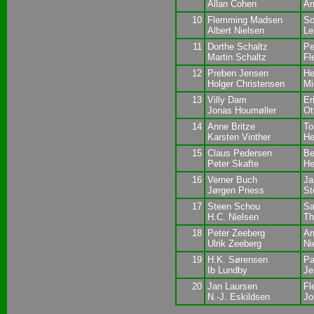
Allan Cohen
Ar
10
Flemming Madsen
So
Albert Nielsen
Le
11
Dorthe Schaltz
Pe
Martin Schaltz
Fl
12
Preben Jensen
He
Holger Christensen
Mi
13
Villy Dam
Er
Jonas Houmøller
Ot
14
Anne Britze
To
Karsten Vinther
He
15
Claus Pedersen
Be
Peter Skafte
He
16
Verner Buch
Ja
Jørgen Priess
St
17
Steen Schou
Sa
H.C. Nielsen
Th
18
Peter Zeeberg
Ar
Ulrik Zeeberg
Ni
19
H.K. Sørensen
Pa
Ib Lundby
Je
20
Jan Laursen
Fl
N.-J. Eskildsen
Jo