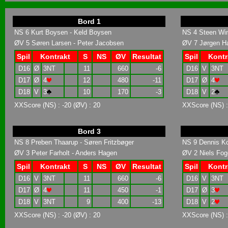
Bord 1
NS 6 Kurt Boysen - Keld Boysen
NS 4 Steen Win
ØV 5 Søren Larsen - Peter Jacobsen
ØV 7 Jørgen Ha
Spil
Kontrakt
S
NS
ØV
Resultat
Spil
Kontr
D16
Ø
3NT
11
660
-6
D16
V
3NT
D17
Ø
4
12
480
-11
D17
Ø
4
D18
V
3
10
170
-3
D18
V
2
XXScore (NS) : -20 (ØV) : 20
XXScore (NS) :
Bord 3
NS 8 Preben Thaarup - Søren Fritzbøger
NS 9 Dennis K
ØV 3 Peter Farholt - Anders Hagen
ØV 2 Niels Fog
Spil
Kontrakt
S
NS
ØV
Resultat
Spil
Kontr
D16
V
3NT
11
660
-6
D16
V
3NT
D17
Ø
4
11
450
-1
D17
Ø
3
D18
V
3NT
9
400
-13
D18
V
2
XXScore (NS) : -20 (ØV) : 20
XXScore (NS) : 