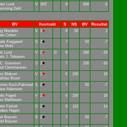
ter Lund
V
3NT
9
600
-5
lemming Dahl
ØV
Kontrakt
S
NS
ØV
Resultat
ig Werdelin
V
3
8
50
2
lan Cohen
ads Krøjgaard
S
2
7
50
-7
rne Mohr
ik Lund
V
2
D
8
180
-19
els J. Tobiasen
.C. Gravesen
S
3
7
100
-16
oul Clemmensen
rs Blakset
V
3
6
150
18
thias Bruun
ennis Koch-Palmund
S
2
7
50
-7
laus Adamsen
els Foged
V
3
6
150
18
rs Mathiesen
ter Farholt
S
2
8
110
14
nders Hagen
urt Boysen
S
2
7
50
-7
eld Boysen