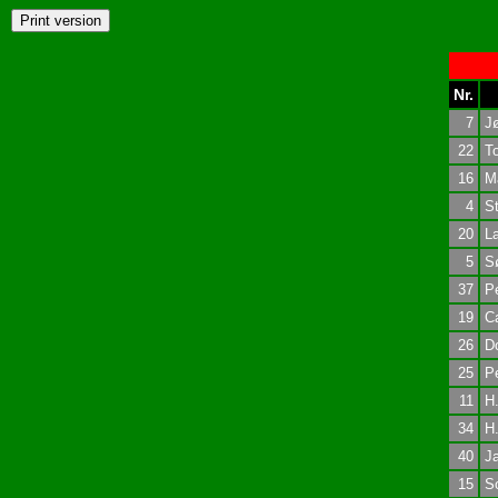
Nr.
7
J
22
T
16
M
4
St
20
La
5
Sø
37
Pe
19
Ca
26
Do
25
Pe
11
H
34
H.
40
Ja
15
So