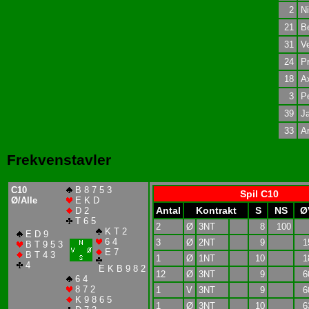
2
Ni
21
Be
31
Ve
24
Pr
18
Ax
3
Pe
39
J
33
Ar
Frekvenstavler
C10
B 8 7 5 3
Spil C10
Ø/Alle
E K D
Antal
Kontrakt
S
NS
Ø
D 2
T 6 5
2
Ø
3NT
8
100
K T 2
E D 9
6 4
3
Ø
2NT
9
1
B T 9 5 3
E 7
B T 4 3
1
Ø
1NT
10
1
4
E K B 9 8 2
12
Ø
3NT
9
6
6 4
8 7 2
1
V
3NT
9
6
K 9 8 6 5
1
Ø
3NT
10
6