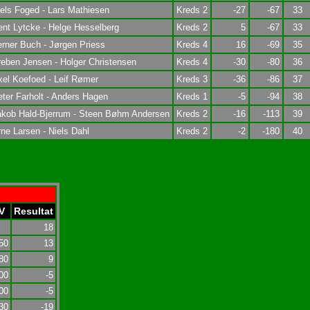
els Foged - Lars Mathiesen
Kreds 2
-27
-67
33
nt Lytcke - Helge Hesselberg
Kreds 2
5
-67
33
rner Buch - Jørgen Priess
Kreds 4
16
-69
35
eben Jensen - Holger Christensen
Kreds 4
-30
-80
36
el Koefoed - Leif Rømer
Kreds 3
-36
-86
37
ter Farholt - Anders Hagen
Kreds 1
-5
-94
38
akob Hald-Bjerrum - Steen Bøhm Andersen
Kreds 2
-16
-113
39
ne Larsen - Niels Dahl
Kreds 2
-2
-180
40
V
Resultat
18
50
13
80
9
00
-5
00
-5
30
-19