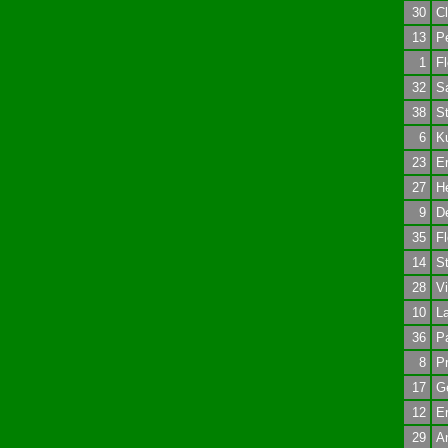
30
Cl
13
Pe
1
Fl
32
Sa
38
St
6
K
23
Er
27
H
9
D
35
F
14
St
28
Vi
10
La
36
P
8
Pr
17
Ge
12
Er
29
An