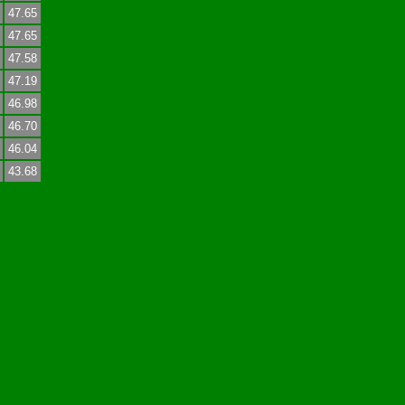
47.65
47.65
47.58
47.19
46.98
46.70
46.04
43.68