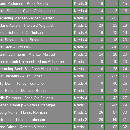
aus Pedersen - Peter Skafte
Kreds 3
16
7
15
ter Schaltz - Claus Christiansen
Kreds 4
14
3
16
emming Madsen - Albert Nielsen
Kreds 4
0
-12
17
bine Auken - Thorvald Aagaard
Kreds 1
-23
-13
18
een Schou - H.C. Nielsen
Kreds 4
-16
-13
18
urt Boysen - Keld Boysen
Kreds 4
-18
-18
20
ik Brok - Otto Dahl
Kreds 4
14
-18
20
enrik Lahrmann - Michael Mulvad
Kreds 2
-14
-18
20
ennis Koch-Palmund - Klaus Adamsen
Kreds 1
0
-19
23
lemming Bøgh-S. - John Henriksen
Kreds 1
16
-28
24
ig Werdelin - Allan Cohen
Kreds 1
-27
-37
25
lly Dam - Jonas Houmøller
Kreds 4
0
-40
26
rs Blakset - Mathias Bruun
Kreds 1
-9
-43
27
alle Reimann - Jens Ole Jensen
Kreds 4
2
-43
27
eben Thaarup - Søren Fritzbøger
Kreds 1
27
-47
29
org Norris - Henrik Normann
Kreds 1
-26
-57
30
ik Lund - Niels J. Tobiasen
Kreds 2
26
-59
31
ne Britze - Karsten Vinther
Kreds 1
-5
-63
32