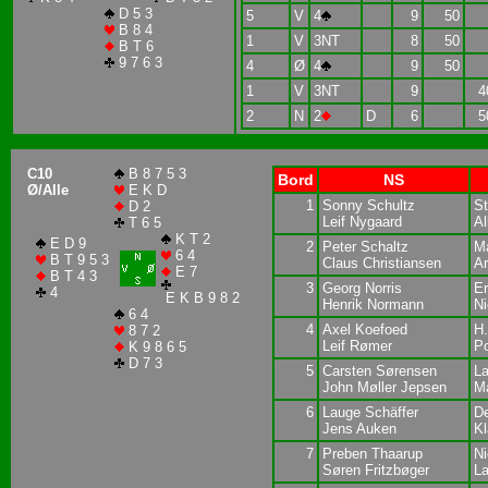
D 5 3
5
V
4
9
50
B 8 4
1
V
3NT
8
50
B T 6
9 7 6 3
4
Ø
4
9
50
1
V
3NT
9
4
2
N
2
D
6
5
C10
B 8 7 5 3
Bord
NS
Ø/Alle
E K D
1
Sonny Schultz
St
D 2
Leif Nygaard
Al
T 6 5
K T 2
E D 9
2
Peter Schaltz
M
6 4
B T 9 5 3
Claus Christiansen
A
E 7
B T 4 3
3
Georg Norris
Er
4
E K B 9 8 2
Henrik Normann
Ni
6 4
4
Axel Koefoed
H
8 7 2
Leif Rømer
P
K 9 8 6 5
D 7 3
5
Carsten Sørensen
La
John Møller Jepsen
Ma
6
Lauge Schäffer
D
Jens Auken
K
7
Preben Thaarup
Ni
Søren Fritzbøger
La