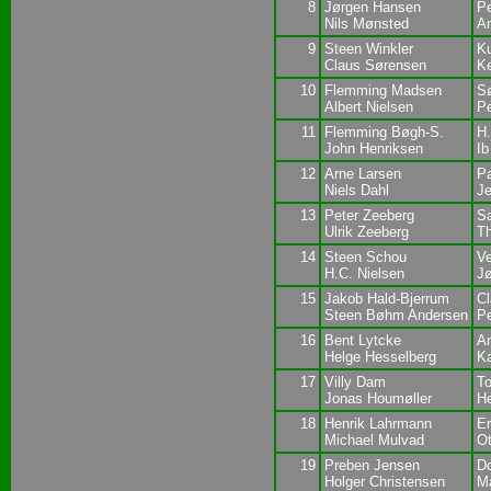
8
Jørgen Hansen
Pe
Nils Mønsted
A
9
Steen Winkler
K
Claus Sørensen
K
10
Flemming Madsen
Sø
Albert Nielsen
Pe
11
Flemming Bøgh-S.
H
John Henriksen
Ib
12
Arne Larsen
Pa
Niels Dahl
J
13
Peter Zeeberg
S
Ulrik Zeeberg
Th
14
Steen Schou
Ve
H.C. Nielsen
Jø
15
Jakob Hald-Bjerrum
C
Steen Bøhm Andersen
Pe
16
Bent Lytcke
An
Helge Hesselberg
Ka
17
Villy Dam
T
Jonas Houmøller
He
18
Henrik Lahrmann
Er
Michael Mulvad
Ot
19
Preben Jensen
Do
Holger Christensen
Ma