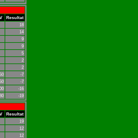
V
Resultat
18
14
9
9
5
2
2
50
-7
50
-7
00
-16
80
-19
V
Resultat
19
12
12