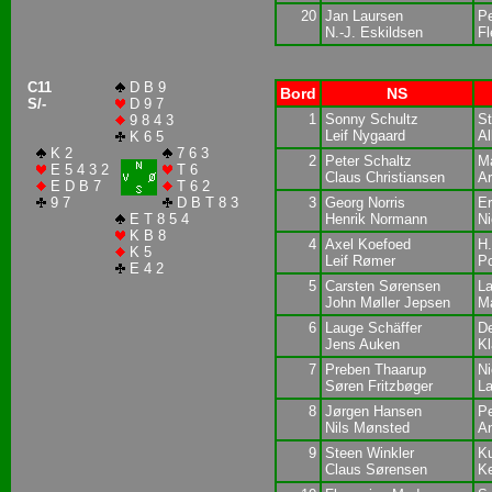
20
Jan Laursen
Pe
N.-J. Eskildsen
F
C11
D B 9
Bord
NS
S/-
D 9 7
1
Sonny Schultz
St
9 8 4 3
Leif Nygaard
Al
K 6 5
K 2
7 6 3
2
Peter Schaltz
M
E 5 4 3 2
T 6
Claus Christiansen
A
E D B 7
T 6 2
9 7
D B T 8 3
3
Georg Norris
Er
E T 8 5 4
Henrik Normann
Ni
K B 8
4
Axel Koefoed
H
K 5
Leif Rømer
P
E 4 2
5
Carsten Sørensen
La
John Møller Jepsen
Ma
6
Lauge Schäffer
D
Jens Auken
K
7
Preben Thaarup
Ni
Søren Fritzbøger
La
8
Jørgen Hansen
Pe
Nils Mønsted
A
9
Steen Winkler
K
Claus Sørensen
K