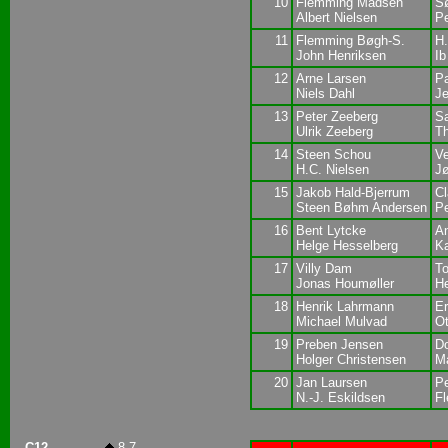
10
Flemming Madsen
Sø
Albert Nielsen
Pe
11
Flemming Bøgh-S.
H
John Henriksen
Ib
12
Arne Larsen
Pa
Niels Dahl
J
13
Peter Zeeberg
S
Ulrik Zeeberg
Th
14
Steen Schou
Ve
H.C. Nielsen
Jø
15
Jakob Hald-Bjerrum
C
Steen Bøhm Andersen
Pe
16
Bent Lytcke
An
Helge Hesselberg
Ka
17
Villy Dam
T
Jonas Houmøller
He
18
Henrik Lahrmann
Er
Michael Mulvad
Ot
19
Preben Jensen
Do
Holger Christensen
Ma
20
Jan Laursen
Pe
N.-J. Eskildsen
F
C12
8 7