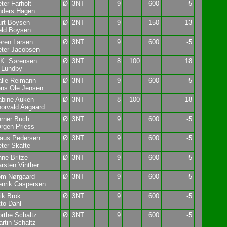
ter Farholt
Ø
3NT
9
600
-5
nders Hagen
urt Boysen
Ø
2NT
9
150
13
eld Boysen
ren Larsen
Ø
3NT
9
600
-5
ter Jacobsen
.K. Sørensen
Ø
3NT
8
100
18
 Lundby
lle Reimann
Ø
3NT
9
600
-5
ens Ole Jensen
abine Auken
Ø
3NT
8
100
18
orvald Aagaard
rner Buch
Ø
3NT
9
600
-5
rgen Priess
laus Pedersen
Ø
3NT
9
600
-5
ter Skafte
ne Britze
Ø
3NT
9
600
-5
rsten Vinther
om Nørgaard
Ø
3NT
9
600
-5
nrik Caspersen
ik Brok
Ø
3NT
9
600
-5
to Dahl
rthe Schaltz
Ø
3NT
9
600
-5
rtin Schaltz