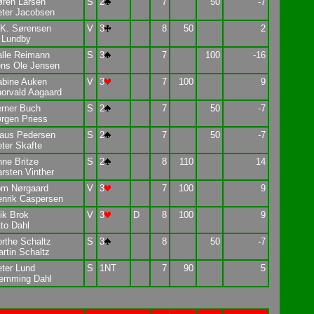
ren Larsen
S
2
7
50
-7
ter Jacobsen
.K. Sørensen
V
3
8
50
2
 Lundby
lle Reimann
S
3
7
100
-16
ens Ole Jensen
abine Auken
V
3
7
100
9
orvald Aagaard
rner Buch
S
2
7
50
-7
rgen Priess
laus Pedersen
S
2
7
50
-7
ter Skafte
ne Britze
S
2
8
110
14
rsten Vinther
om Nørgaard
V
3
7
100
9
nrik Caspersen
ik Brok
V
3
D
8
100
9
to Dahl
rthe Schaltz
S
3
8
50
-7
rtin Schaltz
ter Lund
S
1NT
7
90
5
lemming Dahl