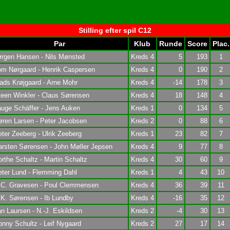
Stilling efter spil C12
Par
Klub
Runde
Score
Plac.
ørgen Hansen - Nils Mønsted
Kreds 4
5
193
1
om Nørgaard - Henrik Caspersen
Kreds 4
0
190
2
ads Krøjgaard - Arne Mohr
Kreds 4
-14
178
3
een Winkler - Claus Sørensen
Kreds 4
18
148
4
uge Schäffer - Jens Auken
Kreds 1
0
134
5
ren Larsen - Peter Jacobsen
Kreds 2
0
88
6
ter Zeeberg - Ulrik Zeeberg
Kreds 1
23
82
7
rsten Sørensen - John Møller Jepsen
Kreds 4
9
77
8
rthe Schaltz - Martin Schaltz
Kreds 4
30
60
9
ter Lund - Flemming Dahl
Kreds 1
4
43
10
.C. Gravesen - Poul Clemmensen
Kreds 4
36
39
11
K. Sørensen - Ib Lundby
Kreds 4
-16
35
12
n Laursen - N.-J. Eskildsen
Kreds 2
-4
30
13
nny Schultz - Leif Nygaard
Kreds 2
27
17
14