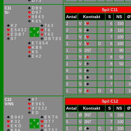
D 7 3
C11
D B 9
Spil C11
S/-
D 9 7
Antal
Kontrakt
S
NS
Ø
9 8 4 3
K 6 5
2
V
3
6
150
K 2
7 6 3
E 5 4 3 2
T 6
2
S
2
8
110
E D B 7
T 6 2
2
V
3
7
100
9 7
D B T 8 3
E T 8 5 4
1
V
3
D
8
100
K B 8
1
S
1NT
7
90
K 5
E 4 2
1
V
3
8
50
1
V
3
8
50
6
S
2
7
1
S
3
8
2
S
3
7
1
1
V
2
D
8
1
C12
8 7
Spil C12
V/NS
E 9 6 5
Antal
Kontrakt
S
NS
Ø
9 7 5 3 2
E D
1
Ø
3NT
6
150
B 9 4 2
E K T 6
K 3 2
D T 7
5
V
3NT
7
100
E K D
8 4
1
Ø
4
D
9
100
K 8 4
B T 5 2