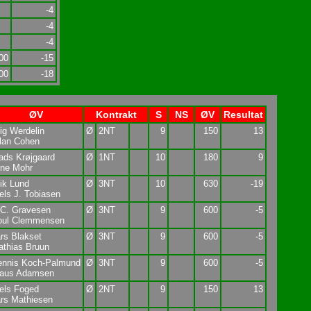
-4
-4
-4
00
-15
00
-18
ØV
Kontrakt
S
NS
ØV
Resultat
ig Werdelin
Ø
2NT
9
150
13
lan Cohen
ads Krøjgaard
Ø
1NT
10
180
9
rne Mohr
ik Lund
Ø
3NT
10
630
-19
els J. Tobiasen
.C. Gravesen
Ø
3NT
9
600
-5
oul Clemmensen
rs Blakset
Ø
3NT
9
600
-5
thias Bruun
ennis Koch-Palmund
Ø
3NT
9
600
-5
laus Adamsen
els Foged
Ø
2NT
9
150
13
rs Mathiesen