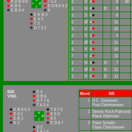
K D B 8 6
7 5 2
1
V
4
9
50
K B 5
E D 8 6 4 2
1
N
4
D
9
E B 9 4
8
E K B 3
1
S
4
8
E 4 3
2
Ø
4
11
T 3
D 7 3 2
1
V
3
10
1
S
3
4
1
Ø
5
11
1
V
4
10
7
V
4
11
1
N
4
D
7
1
Ø
5
D
11
1
V
5
D
11
B28
E 4
Bord
NS
V/NS
D B 6
1
H.C. Gravesen
D T 7 6
Poul Clemmensen
T 6 5 4
K B 8 6 3
T 9 7 5
2
Dennis Koch-Palmund
E 8 2
K 5 3
Klaus Adamsen
E B 2
9 3
K 2
E D 8 7
3
Peter Schaltz
D 2
Claus Christiansen
T 9 7 4