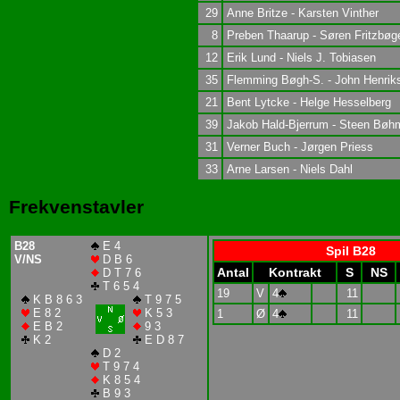
29
Anne Britze - Karsten Vinther
8
Preben Thaarup - Søren Fritzbøg
12
Erik Lund - Niels J. Tobiasen
35
Flemming Bøgh-S. - John Henrik
21
Bent Lytcke - Helge Hesselberg
39
Jakob Hald-Bjerrum - Steen Bøh
31
Verner Buch - Jørgen Priess
33
Arne Larsen - Niels Dahl
Frekvenstavler
B28
E 4
Spil B28
V/NS
D B 6
Antal
Kontrakt
S
NS
D T 7 6
T 6 5 4
19
V
4
11
K B 8 6 3
T 9 7 5
E 8 2
K 5 3
1
Ø
4
11
E B 2
9 3
K 2
E D 8 7
D 2
T 9 7 4
K 8 5 4
B 9 3