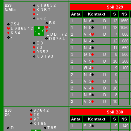
B29
K T 9 8 3 2
Spil B29
N/Alle
K D B T
Antal
Kontrakt
S
NS
-
E 6 2
1
N
6
D
12
1660
B 6
7 5 4
-
1
N
5
D
12
1050
E 9 8 6 5 4 2
K 8 4
E D B T 7 2
2
V
4
D
7
800
-
D 8 7 5 4
2
N
4
12
680
E D
7 3
1
N
4
11
650
9 6 5 3
1
Ø
5
D
9
500
K B T 9 3
2
V
5
D
10
200
1
Ø
4
9
100
2
N
4
D
9
1
V
3
D
9
2
V
4
D
10
1
N
5
D
8
3
V
3
D
10
B30
9 7 6 4 2
Spil B30
Ø/-
T 9
Antal
Kontrakt
S
NS
9 7
K T 6 5
1
S
3
9
140
D
T 8 5