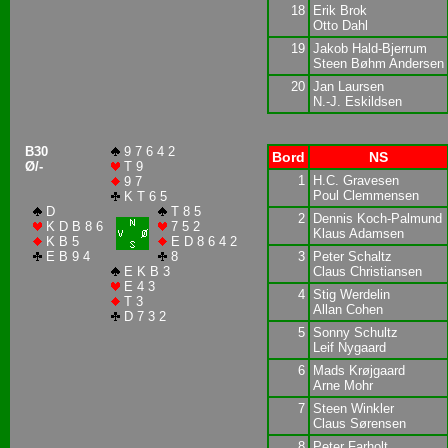
18
Erik Brok
Otto Dahl
19
Jakob Hald-Bjerrum
Steen Bøhm Andersen
20
Jan Laursen
N.-J. Eskildsen
B30
9 7 6 4 2
Bord
NS
Ø/-
T 9
1
H.C. Gravesen
9 7
Poul Clemmensen
K T 6 5
D
T 8 5
2
Dennis Koch-Palmund
K D B 8 6
7 5 2
Klaus Adamsen
K B 5
E D 8 6 4 2
E B 9 4
8
3
Peter Schaltz
E K B 3
Claus Christiansen
E 4 3
4
Stig Werdelin
T 3
Allan Cohen
D 7 3 2
5
Sonny Schultz
Leif Nygaard
6
Mads Krøjgaard
Arne Mohr
7
Steen Winkler
Claus Sørensen
8
Peter Farholt