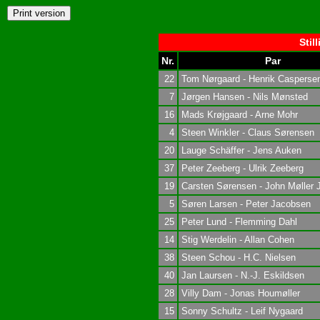
Stil
Nr.
Par
22
Tom Nørgaard - Henrik Casperse
7
Jørgen Hansen - Nils Mønsted
16
Mads Krøjgaard - Arne Mohr
4
Steen Winkler - Claus Sørensen
20
Lauge Schäffer - Jens Auken
37
Peter Zeeberg - Ulrik Zeeberg
19
Carsten Sørensen - John Møller 
5
Søren Larsen - Peter Jacobsen
25
Peter Lund - Flemming Dahl
14
Stig Werdelin - Allan Cohen
38
Steen Schou - H.C. Nielsen
40
Jan Laursen - N.-J. Eskildsen
28
Villy Dam - Jonas Houmøller
15
Sonny Schultz - Leif Nygaard