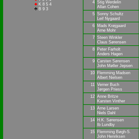
4
Stig Werdelin
K 8 5 4
Allan Cohen
B 9 3
5
Sonny Schultz
Leif Nygaard
6
Mads Krøjgaard
Arne Mohr
7
Steen Winkler
Claus Sørensen
8
Peter Farholt
Anders Hagen
9
Carsten Sørensen
John Møller Jepsen
10
Flemming Madsen
Albert Nielsen
11
Verner Buch
Jørgen Priess
12
Anne Britze
Karsten Vinther
13
Arne Larsen
Niels Dahl
14
H.K. Sørensen
Ib Lundby
15
Flemming Bøgh-S.
John Henriksen