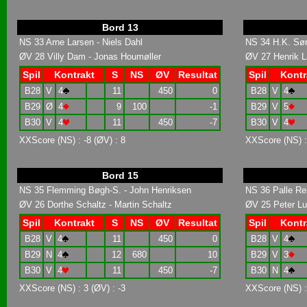
Bord 13
NS 33 Arne Larsen - Niels Dahl
NS 34 H.K. Sør
ØV 28 Villy Dam - Jonas Houmøller
ØV 27 Henrik L
Spil
Kontrakt
S
NS
ØV
Resultat
Spil
Kontr
B28
V
4
11
450
0
B28
V
4
B29
Ø
4
9
100
-1
B29
V
5
B30
V
4
11
450
-7
B30
V
4
XXScore (NS) : -8 (ØV) : 8
XXScore (NS) : 
Bord 15
NS 35 Flemming Bøgh-S. - John Henriksen
NS 36 Palle Re
ØV 26 Dorthe Schaltz - Martin Schaltz
ØV 25 Peter Lu
Spil
Kontrakt
S
NS
ØV
Resultat
Spil
Kontr
B28
V
4
11
450
0
B28
V
4
B29
N
4
12
680
10
B29
V
3
B30
V
4
11
450
-7
B30
N
4
XXScore (NS) : 3 (ØV) : -3
XXScore (NS) :