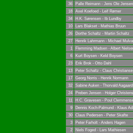
36
Palle Reimann - Jens Ole Jensen
18
Axel Koefoed - Leif Rømer
34
H.K. Sørensen - Ib Lundby
10
Lars Blakset - Mathias Bruun
26
Dorthe Schaltz - Martin Schaltz
27
Henrik Lahrmann - Michael Mulv
1
Flemming Madsen - Albert Nielse
6
Kurt Boysen - Keld Boysen
23
Erik Brok - Otto Dahl
13
Peter Schaltz - Claus Christianse
17
Georg Norris - Henrik Normann
32
Sabine Auken - Thorvald Aagaard
24
Preben Jensen - Holger Christen
11
H.C. Gravesen - Poul Clemmens
9
Dennis Koch-Palmund - Klaus A
30
Claus Pedersen - Peter Skafte
3
Peter Farholt - Anders Hagen
2
Niels Foged - Lars Mathiesen