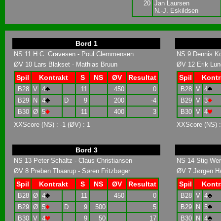
20
Jan Laursen
N.-J. Eskildsen
Bord 1
NS 11 H.C. Gravesen - Poul Clemmensen
NS 9 Dennis K
ØV 10 Lars Blakset - Mathias Bruun
ØV 12 Erik Lund
Spil
Kontrakt
S
NS
ØV
Resultat
Spil
Kontr
B28
V
4
11
450
0
B28
V
4
B29
N
4
D
9
200
-4
B29
V
3
B30
Ø
5
11
400
3
B30
V
4
XXScore (NS) : -1 (ØV) : 1
XXScore (NS) :
Bord 3
NS 13 Peter Schaltz - Claus Christiansen
NS 14 Stig Werd
ØV 8 Preben Thaarup - Søren Fritzbøger
ØV 7 Jørgen Ha
Spil
Kontrakt
S
NS
ØV
Resultat
Spil
Kontr
B28
Ø
4
11
450
0
B28
V
4
B29
Ø
5
D
9
500
5
B29
N
5
B30
V
4
9
50
17
B30
N
4