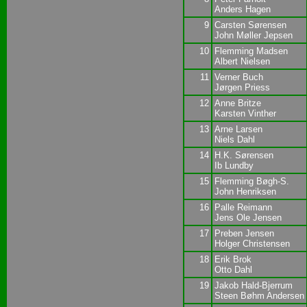
Anders Hagen
9
Carsten Sørensen
John Møller Jepsen
10
Flemming Madsen
Albert Nielsen
11
Verner Buch
Jørgen Priess
12
Anne Britze
Karsten Vinther
13
Arne Larsen
Niels Dahl
14
H.K. Sørensen
Ib Lundby
15
Flemming Bøgh-S.
John Henriksen
16
Palle Reimann
Jens Ole Jensen
17
Preben Jensen
Holger Christensen
18
Erik Brok
Otto Dahl
19
Jakob Hald-Bjerrum
Steen Bøhm Andersen