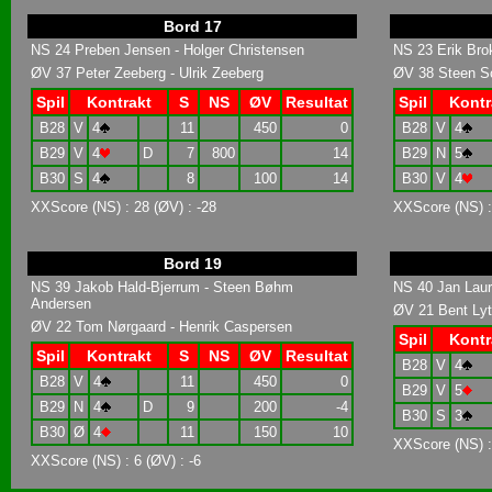
Bord 17
NS 24 Preben Jensen - Holger Christensen
NS 23 Erik Brok
ØV 37 Peter Zeeberg - Ulrik Zeeberg
ØV 38 Steen Sc
Spil
Kontrakt
S
NS
ØV
Resultat
Spil
Kontr
B28
V
4
11
450
0
B28
V
4
B29
V
4
D
7
800
14
B29
N
5
B30
S
4
8
100
14
B30
V
4
XXScore (NS) : 28 (ØV) : -28
XXScore (NS) :
Bord 19
NS 39 Jakob Hald-Bjerrum - Steen Bøhm
NS 40 Jan Laur
Andersen
ØV 21 Bent Lyt
ØV 22 Tom Nørgaard - Henrik Caspersen
Spil
Kontr
Spil
Kontrakt
S
NS
ØV
Resultat
B28
V
4
B28
V
4
11
450
0
B29
V
5
B29
N
4
D
9
200
-4
B30
S
3
B30
Ø
4
11
150
10
XXScore (NS) :
XXScore (NS) : 6 (ØV) : -6