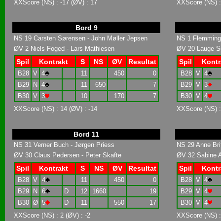
XXScore (NS) : -17 (ØV) : 17
XXScore (NS) : 
Bord 9
NS 19 Carsten Sørensen - John Møller Jepsen
NS 1 Flemming 
ØV 2 Niels Foged - Lars Mathiesen
ØV 20 Lauge Sc
Spil
Kontrakt
S
NS
ØV
Resultat
Spil
Kontr
B28
V
4
11
450
0
B28
V
4
B29
N
4
11
650
7
B29
V
3
B30
V
3
10
170
7
B30
V
4
XXScore (NS) : 14 (ØV) : -14
XXScore (NS) :
Bord 11
NS 31 Verner Buch - Jørgen Priess
NS 29 Anne Brit
ØV 30 Claus Pedersen - Peter Skafte
ØV 32 Sabine A
Spil
Kontrakt
S
NS
ØV
Resultat
Spil
Kontr
B28
V
4
11
450
0
B28
V
4
B29
N
6
D
12
1660
19
B29
V
4
B30
Ø
5
D
11
550
-17
B30
V
4
XXScore (NS) : 2 (ØV) : -2
XXScore (NS) :