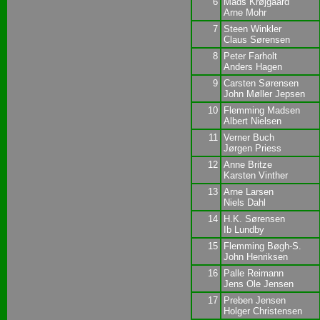
6
Mads Krøjgaard
Arne Mohr
7
Steen Winkler
Claus Sørensen
8
Peter Farholt
Anders Hagen
9
Carsten Sørensen
John Møller Jepsen
10
Flemming Madsen
Albert Nielsen
11
Verner Buch
Jørgen Priess
12
Anne Britze
Karsten Vinther
13
Arne Larsen
Niels Dahl
14
H.K. Sørensen
Ib Lundby
15
Flemming Bøgh-S.
John Henriksen
16
Palle Reimann
Jens Ole Jensen
17
Preben Jensen
Holger Christensen