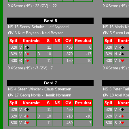
XXScore (NS) : 22 (ØV) : -22
XXScore (NS) : 
Bord 5
NS 15 Sonny Schultz - Leif Nygaard
NS 16 Mads Krø
ØV 6 Kurt Boysen - Keld Boysen
ØV 5 Søren Lar
Spil
Kontrakt
S
NS
ØV
Resultat
Spil
Kontr
B28
V
4
11
450
0
B28
V
4
B29
V
3
D
10
870
-17
B29
N
4
B30
Ø
4
11
150
10
B30
V
5
XXScore (NS) : -7 (ØV) : 7
XXScore (NS) : 
Bord 7
NS 4 Steen Winkler - Claus Sørensen
NS 3 Peter Far
ØV 17 Georg Norris - Henrik Normann
ØV 18 Axel Koe
Spil
Kontrakt
S
NS
ØV
Resultat
Spil
Kontr
B28
V
4
11
450
0
B28
V
4
B29
V
4
D
10
710
-10
B29
V
4
B30
V
4
11
450
-7
B30
S
3