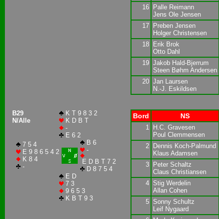
16
Palle Reimann
Jens Ole Jensen
17
Preben Jensen
Holger Christensen
18
Erik Brok
Otto Dahl
19
Jakob Hald-Bjerrum
Steen Bøhm Andersen
20
Jan Laursen
N.-J. Eskildsen
B29
K T 9 8 3 2
Bord
NS
N/Alle
K D B T
1
H.C. Gravesen
-
Poul Clemmensen
E 6 2
B 6
7 5 4
2
Dennis Koch-Palmund
-
E 9 8 6 5 4 2
Klaus Adamsen
K 8 4
E D B T 7 2
3
Peter Schaltz
-
D 8 7 5 4
Claus Christiansen
E D
4
Stig Werdelin
7 3
Allan Cohen
9 6 5 3
K B T 9 3
5
Sonny Schultz
Leif Nygaard