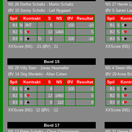
NS 26 Dorthe Schaltz - Martin Schaltz
NS 27 Henrik L
ØV 15 Sonny Schultz - Leif Nygaard
ØV 5 Søren Lar
Spil
Kontrakt
S
NS
ØV
Resultat
Spil
Kontr
B1
N
3NT
6
150
-10
B1
S
4
B2
S
6
13
1460
5
B2
S
5
B3
S
3
D
8
100
-16
B3
S
3
XXScore (NS) : -21 (ØV) : 21
XXScore (NS) :
Bord 15
NS 28 Villy Dam - Jonas Houmøller
NS 4 Steen Win
ØV 14 Stig Werdelin - Allan Cohen
ØV 29 Anne Brit
Spil
Kontrakt
S
NS
ØV
Resultat
Spil
Kontr
B1
S
4
8
100
-1
B1
S
3
B2
S
6
13
1460
5
B2
S
5
B3
S
2
8
110
8
B3
V
4
XXScore (NS) : 12 (ØV) : -12
XXScore (NS) : 
Bord 17
NS 13 Peter Schaltz - Claus Christiansen
NS 31 Verner B