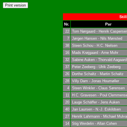
Stil
Nr.
Par
22
Tom Nørgaard - Henrik Casperse
7
Jørgen Hansen - Nils Mønsted
38
Steen Schou - H.C. Nielsen
16
Mads Krøjgaard - Arne Mohr
32
Sabine Auken - Thorvald Aagaard
37
Peter Zeeberg - Ulrik Zeeberg
26
Dorthe Schaltz - Martin Schaltz
28
Villy Dam - Jonas Houmøller
4
Steen Winkler - Claus Sørensen
11
H.C. Gravesen - Poul Clemmens
20
Lauge Schäffer - Jens Auken
40
Jan Laursen - N.-J. Eskildsen
27
Henrik Lahrmann - Michael Mulv
14
Stig Werdelin - Allan Cohen