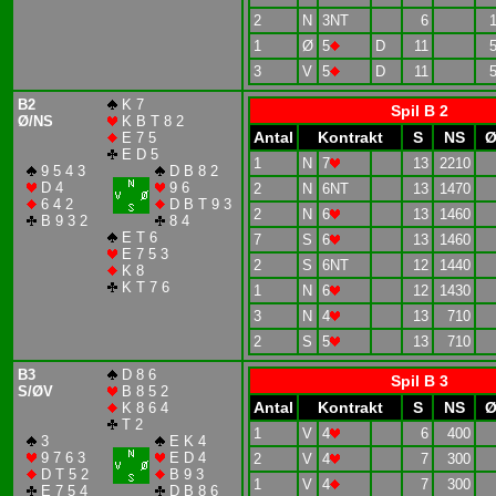
2
N
3NT
6
1
Ø
5
D
11
3
V
5
D
11
B2
K 7
Spil B 2
Ø/NS
K B T 8 2
Antal
Kontrakt
S
NS
Ø
E 7 5
E D 5
1
N
7
13
2210
9 5 4 3
D B 8 2
D 4
9 6
2
N
6NT
13
1470
6 4 2
D B T 9 3
2
N
6
13
1460
B 9 3 2
8 4
E T 6
7
S
6
13
1460
E 7 5 3
2
S
6NT
12
1440
K 8
K T 7 6
1
N
6
12
1430
3
N
4
13
710
2
S
5
13
710
B3
D 8 6
Spil B 3
S/ØV
B 8 5 2
Antal
Kontrakt
S
NS
Ø
K 8 6 4
T 2
1
V
4
6
400
3
E K 4
9 7 6 3
E D 4
2
V
4
7
300
D T 5 2
B 9 3
1
V
4
7
300
E 7 5 4
D B 8 6