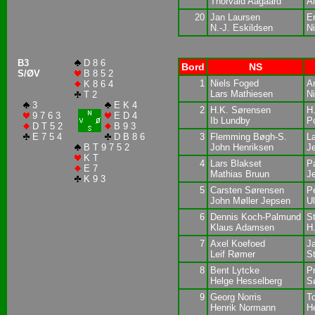
Thorvald Aagaard
Al
20
Jan Laursen
E
N.-J. Eskildsen
Ni
B3
D 8 6
Bord
NS
S/ØV
B 8 5 2
1
Niels Foged
A
K 8 6 4
Lars Mathiesen
Ni
T 2
3
E K 4
2
H.K. Sørensen
H
9 7 6 3
E D 4
Ib Lundby
P
D T 5 2
B 9 3
E 7 5 4
D B 8 6
3
Flemming Bøgh-S.
L
B T 9 7 5 2
John Henriksen
J
K T
4
Lars Blakset
P
E 7
Mathias Bruun
J
K 9 3
5
Carsten Sørensen
P
John Møller Jepsen
Ul
6
Dennis Koch-Palmund
S
Klaus Adamsen
H
7
Axel Koefoed
J
Leif Rømer
S
8
Bent Lytcke
P
Helge Hesselberg
S
9
Georg Norris
T
Henrik Normann
H