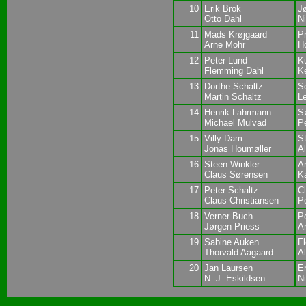
10
Erik Brok
J
Otto Dahl
N
11
Mads Krøjgaard
P
Arne Mohr
H
12
Peter Lund
K
Flemming Dahl
K
13
Dorthe Schaltz
S
Martin Schaltz
L
14
Henrik Lahrmann
S
Michael Mulvad
P
15
Villy Dam
St
Jonas Houmøller
A
16
Steen Winkler
A
Claus Sørensen
Ka
17
Peter Schaltz
C
Claus Christiansen
P
18
Verner Buch
Pe
Jørgen Priess
A
19
Sabine Auken
F
Thorvald Aagaard
Al
20
Jan Laursen
E
N.-J. Eskildsen
Ni