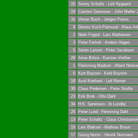
15
Sonny Schultz - Leif Nygaard
19
Carsten Sørensen - John Møller 
31
Verner Buch - Jørgen Priess
9
Dennis Koch-Palmund - Klaus A
2
Niels Foged - Lars Mathiesen
3
Peter Farholt - Anders Hagen
5
Søren Larsen - Peter Jacobsen
29
Anne Britze - Karsten Vinther
1
Flemming Madsen - Albert Nielse
6
Kurt Boysen - Keld Boysen
18
Axel Koefoed - Leif Rømer
30
Claus Pedersen - Peter Skafte
23
Erik Brok - Otto Dahl
34
H.K. Sørensen - Ib Lundby
25
Peter Lund - Flemming Dahl
13
Peter Schaltz - Claus Christianse
10
Lars Blakset - Mathias Bruun
17
Georg Norris - Henrik Normann