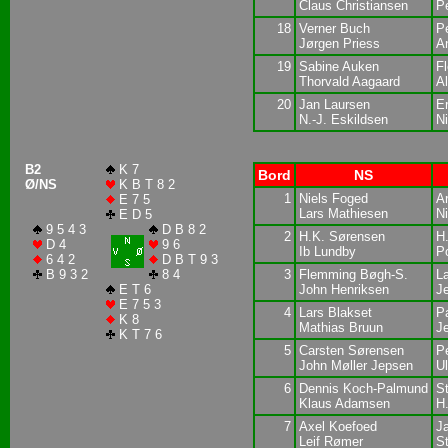
Claus Christiansen
P
18
Verner Buch
Pe
Jørgen Priess
A
19
Sabine Auken
F
Thorvald Aagaard
Al
20
Jan Laursen
E
N.-J. Eskildsen
Ni
B2
K 7
Bord
NS
Ø/NS
K B T 8 2
1
Niels Foged
A
E 7 5
Lars Mathiesen
Ni
E D 5
9 5 4 3
D B 8 2
2
H.K. Sørensen
H
D 4
9 6
Ib Lundby
P
6 4 2
D B T 9 3
B 9 3 2
8 4
3
Flemming Bøgh-S.
L
E T 6
John Henriksen
J
E 7 5 3
4
Lars Blakset
P
K 8
Mathias Bruun
J
K T 7 6
5
Carsten Sørensen
P
John Møller Jepsen
Ul
6
Dennis Koch-Palmund
S
Klaus Adamsen
H
7
Axel Koefoed
J
Leif Rømer
S