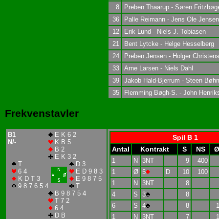
8
Preben Thaarup - Søren Fritzbøg
36
Palle Reimann - Jens Ole Jensen
12
Erik Lund - Niels J. Tobiasen
21
Bent Lytcke - Helge Hesselberg
24
Preben Jensen - Holger Christen
33
Arne Larsen - Niels Dahl
39
Jakob Hald-Bjerrum - Steen Bøh
35
Flemming Bøgh-S. - John Henrik
Frekvenstavler
B1
E K 6 2
Spil B 1
N/-
K B 5
Antal
Kontrakt
S
NS
Ø
B 2
E K 3 2
1
N
3NT
9
400
T
D 3
6 4
E D 9 8 3
1
Ø
5
D
10
100
K D T 3
E 9 8 7 5
1
N
3NT
8
9 8 7 6 5 4
T
B 9 8 7 5 4
4
S
3
8
T 7 2
6
S
4
8
6 4
D B
1
N
3NT
7