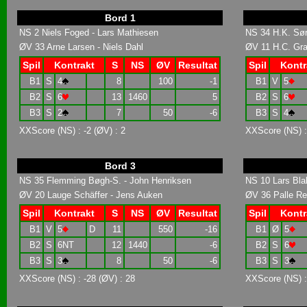
Bord 1
NS 2 Niels Foged - Lars Mathiesen
NS 34 H.K. Sør
ØV 33 Arne Larsen - Niels Dahl
ØV 11 H.C. Gr
Spil
Kontrakt
S
NS
ØV
Resultat
Spil
Kontr
B1
S
4
8
100
-1
B1
V
5
B2
S
6
13
1460
5
B2
S
6
B3
S
2
7
50
-6
B3
S
4
XXScore (NS) : -2 (ØV) : 2
XXScore (NS) :
Bord 3
NS 35 Flemming Bøgh-S. - John Henriksen
NS 10 Lars Bla
ØV 20 Lauge Schäffer - Jens Auken
ØV 36 Palle Re
Spil
Kontrakt
S
NS
ØV
Resultat
Spil
Kontr
B1
V
5
D
11
550
-16
B1
Ø
5
B2
S
6NT
12
1440
-6
B2
S
6
B3
S
3
8
50
-6
B3
S
3
XXScore (NS) : -28 (ØV) : 28
XXScore (NS) :