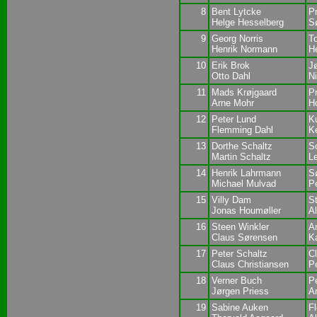
8
Bent Lytcke
P
Helge Hesselberg
S
9
Georg Norris
T
Henrik Normann
H
10
Erik Brok
J
Otto Dahl
N
11
Mads Krøjgaard
P
Arne Mohr
H
12
Peter Lund
K
Flemming Dahl
K
13
Dorthe Schaltz
S
Martin Schaltz
L
14
Henrik Lahrmann
S
Michael Mulvad
P
15
Villy Dam
St
Jonas Houmøller
A
16
Steen Winkler
A
Claus Sørensen
Ka
17
Peter Schaltz
C
Claus Christiansen
P
18
Verner Buch
Pe
Jørgen Priess
A
19
Sabine Auken
F