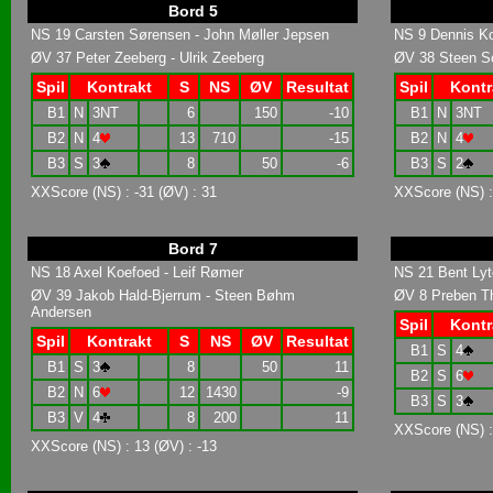
Bord 5
NS 19 Carsten Sørensen - John Møller Jepsen
NS 9 Dennis K
ØV 37 Peter Zeeberg - Ulrik Zeeberg
ØV 38 Steen Sc
Spil
Kontrakt
S
NS
ØV
Resultat
Spil
Kontr
B1
N
3NT
6
150
-10
B1
N
3NT
B2
N
4
13
710
-15
B2
N
4
B3
S
3
8
50
-6
B3
S
2
XXScore (NS) : -31 (ØV) : 31
XXScore (NS) :
Bord 7
NS 18 Axel Koefoed - Leif Rømer
NS 21 Bent Lyt
ØV 39 Jakob Hald-Bjerrum - Steen Bøhm
ØV 8 Preben Th
Andersen
Spil
Kontr
Spil
Kontrakt
S
NS
ØV
Resultat
B1
S
4
B1
S
3
8
50
11
B2
S
6
B2
N
6
12
1430
-9
B3
S
3
B3
V
4
8
200
11
XXScore (NS) : 
XXScore (NS) : 13 (ØV) : -13