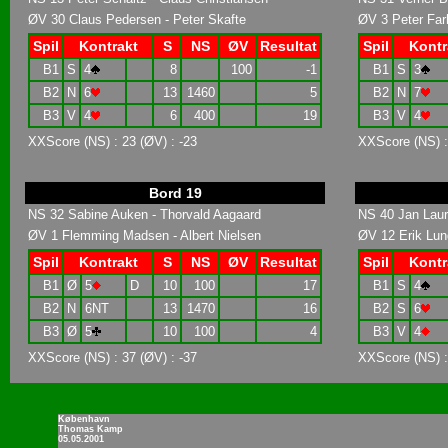
ØV 30 Claus Pedersen - Peter Skafte
ØV 3 Peter Far
Spil
Kontrakt
S
NS
ØV
Resultat
Spil
Kontr
B1
S
4
8
100
-1
B1
S
3
B2
N
6
13
1460
5
B2
N
7
B3
V
4
6
400
19
B3
V
4
XXScore (NS) : 23 (ØV) : -23
XXScore (NS) :
Bord 19
NS 32 Sabine Auken - Thorvald Aagaard
NS 40 Jan Laur
ØV 1 Flemming Madsen - Albert Nielsen
ØV 12 Erik Lund
Spil
Kontrakt
S
NS
ØV
Resultat
Spil
Kontr
B1
Ø
5
D
10
100
17
B1
S
4
B2
N
6NT
13
1470
16
B2
S
6
B3
Ø
5
10
100
4
B3
V
4
XXScore (NS) : 37 (ØV) : -37
XXScore (NS) :
København
Thomas Kamp
05.05.2001