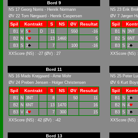
Bord 9
NS 17 Georg Norris - Henrik Normann
NS 23 Erik Brok
ØV 22 Tom Nørgaard - Henrik Caspersen
ØV 7 Jørgen Ha
Spil
Kontrakt
S
NS
ØV
Resultat
Spil
Kontr
B1
V
5
D
11
550
-16
B1
N
3NT
B2
N
6
13
1460
5
B2
S
6NT
B3
S
3
7
100
-16
B3
S
2
XXScore (NS) : -27 (ØV) : 27
XXScore (NS) :
Bord 11
NS 16 Mads Krøjgaard - Arne Mohr
NS 25 Peter Lu
ØV 24 Preben Jensen - Holger Christensen
ØV 6 Kurt Boys
Spil
Kontrakt
S
NS
ØV
Resultat
Spil
Kontr
B1
N
3NT
8
50
11
B1
S
3
B2
N
6NT
13
1470
16
B2
N
4
B3
V
4
7
300
15
B3
S
3
XXScore (NS) : 42 (ØV) : -42
XXScore (NS) :
Bord 13