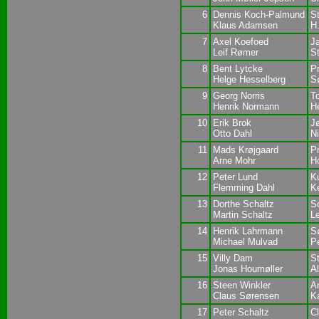
6
Dennis Koch-Palmund
S
Klaus Adamsen
H
7
Axel Koefoed
J
Leif Rømer
S
8
Bent Lytcke
P
Helge Hesselberg
S
9
Georg Norris
T
Henrik Normann
H
10
Erik Brok
J
Otto Dahl
N
11
Mads Krøjgaard
P
Arne Mohr
H
12
Peter Lund
K
Flemming Dahl
K
13
Dorthe Schaltz
S
Martin Schaltz
L
14
Henrik Lahrmann
S
Michael Mulvad
P
15
Villy Dam
St
Jonas Houmøller
A
16
Steen Winkler
A
Claus Sørensen
Ka
17
Peter Schaltz
C