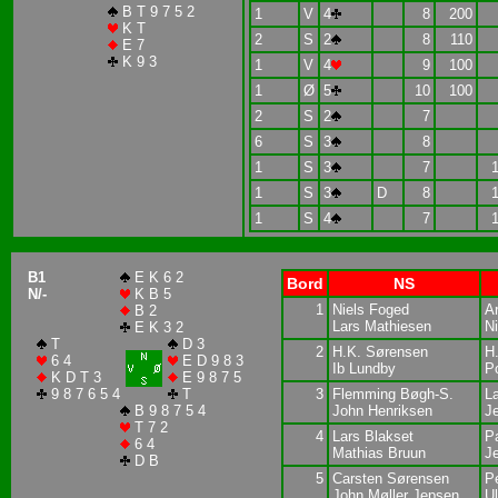
B T 9 7 5 2
1
V
4
8
200
K T
2
S
2
8
110
E 7
K 9 3
1
V
4
9
100
1
Ø
5
10
100
2
S
2
7
6
S
3
8
1
S
3
7
1
S
3
D
8
1
S
4
7
B1
E K 6 2
Bord
NS
N/-
K B 5
1
Niels Foged
A
B 2
Lars Mathiesen
Ni
E K 3 2
T
D 3
2
H.K. Sørensen
H
6 4
E D 9 8 3
Ib Lundby
P
K D T 3
E 9 8 7 5
9 8 7 6 5 4
T
3
Flemming Bøgh-S.
L
B 9 8 7 5 4
John Henriksen
J
T 7 2
4
Lars Blakset
P
6 4
Mathias Bruun
J
D B
5
Carsten Sørensen
P
John Møller Jepsen
Ul