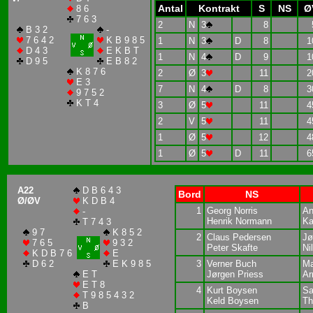
Antal
Kontrakt
S
NS
Ø
8 6
7 6 3
2
N
3
8
B 3 2
-
7 6 4 2
K B 9 8 5
1
N
3
D
8
1
D 4 3
E K B T
1
N
4
D
9
1
D 9 5
E B 8 2
K 8 7 6
2
Ø
3
11
2
E 3
7
N
4
D
8
3
9 7 5 2
K T 4
3
Ø
5
11
4
2
V
5
11
4
1
Ø
5
12
4
1
Ø
5
D
11
6
A22
D B 6 4 3
Bord
NS
Ø/ØV
K D B 4
1
Georg Norris
An
-
Henrik Normann
Ka
T 7 4 3
9 7
K 8 5 2
2
Claus Pedersen
Jø
7 6 5
9 3 2
Peter Skafte
Ni
K D B 7 6
E
D 6 2
E K 9 8 5
3
Verner Buch
Ma
E T
Jørgen Priess
Ar
E T 8
4
Kurt Boysen
Sa
T 9 8 5 4 3 2
Keld Boysen
Th
B