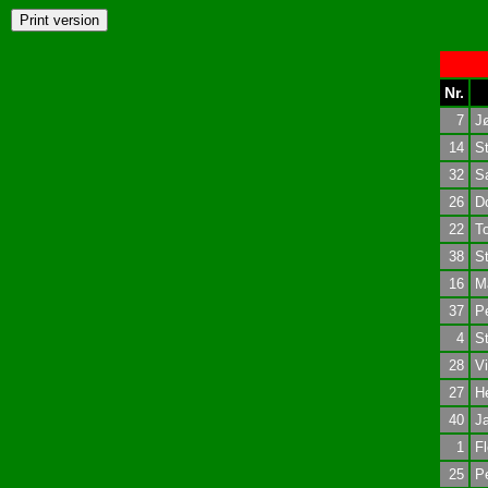
Nr.
7
J
14
St
32
Sa
26
Do
22
T
38
St
16
M
37
Pe
4
St
28
Vi
27
H
40
Ja
1
Fl
25
Pe