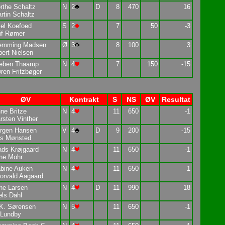
rthe Schaltz
N
2
D
8
470
16
rtin Schaltz
el Koefoed
S
2
7
50
-3
if Rømer
emming Madsen
Ø
3
8
100
3
bert Nielsen
eben Thaarup
N
4
7
150
-15
ren Fritzbøger
ØV
Kontrakt
S
NS
ØV
Resultat
ne Britze
N
4
11
650
-1
rsten Vinther
rgen Hansen
V
4
D
9
200
-15
ls Mønsted
ds Krøjgaard
N
4
11
650
-1
ne Mohr
bine Auken
N
4
11
650
-1
orvald Aagaard
ne Larsen
N
4
D
11
990
18
els Dahl
K. Sørensen
N
5
11
650
-1
 Lundby