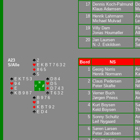
17
Dennis Koch-Palmund
Do
Klaus Adamsen
Ma
18
Henrik Lahrmann
Ax
Michael Mulvad
Le
19
Villy Dam
Fl
Jonas Houmøller
Al
20
Jan Laursen
Pr
N.-J. Eskildsen
Sø
A23
2
Bord
NS
S/Alle
E K B T 7 6 3 2
1
Georg Norris
An
8 6 5
Henrik Normann
Ka
5
E K T 5 3
D 8 4
2
Claus Pedersen
Jø
9 4
D 5
Peter Skafte
Ni
E
D 7 4 3
K B 9 8 7
T 6 3 2
3
Verner Buch
Ma
B 9 7 6
Jørgen Priess
Ar
8
4
Kurt Boysen
Sa
K B T 9 2
Keld Boysen
Th
E D 4
5
Sonny Schultz
Ar
Leif Nygaard
Ni
6
Søren Larsen
H.
Peter Jacobsen
Ib