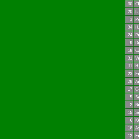
30
Cl
20
La
3
Pe
34
H.
24
Pr
9
D
19
Ca
31
Ve
11
H
23
Er
29
An
17
Ge
5
Sø
2
Ni
15
So
6
K
18
Ax
12
Er