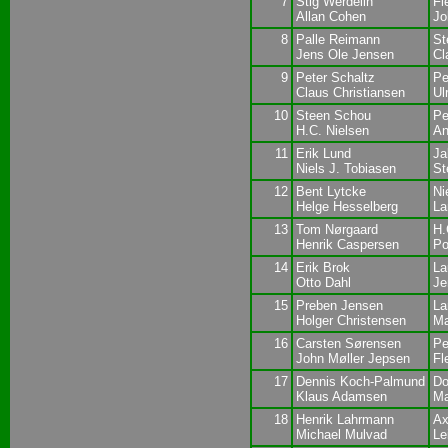
7
Stig Werdelin
Fl
Allan Cohen
Jo
8
Palle Reimann
St
Jens Ole Jensen
Cl
9
Peter Schaltz
Pe
Claus Christiansen
Ul
10
Steen Schou
Pe
H.C. Nielsen
An
11
Erik Lund
Ja
Niels J. Tobiasen
St
12
Bent Lytcke
Ni
Helge Hesselberg
La
13
Tom Nørgaard
H.
Henrik Caspersen
Po
14
Erik Brok
La
Otto Dahl
Je
15
Preben Jensen
La
Holger Christensen
Ma
16
Carsten Sørensen
Pe
John Møller Jepsen
Fl
17
Dennis Koch-Palmund
Do
Klaus Adamsen
Ma
18
Henrik Lahrmann
Ax
Michael Mulvad
Le