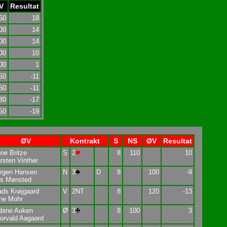
V
Resultat
50
18
00
14
00
14
00
10
00
1
50
-11
50
-11
80
-17
50
-19
ØV
Kontrakt
S
NS
ØV
Resultat
ne Britze
S
2
8
110
10
rsten Vinther
rgen Hansen
N
3
D
8
100
-9
ls Mønsted
ds Krøjgaard
V
2NT
8
120
-13
ne Mohr
bine Auken
Ø
3
8
100
3
orvald Aagaard