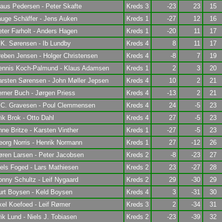
aus Pedersen - Peter Skafte
Kreds 3
-23
23
15
uge Schäffer - Jens Auken
Kreds 1
-27
12
16
ter Farholt - Anders Hagen
Kreds 1
-20
11
17
K. Sørensen - Ib Lundby
Kreds 4
8
11
17
eben Jensen - Holger Christensen
Kreds 4
-8
7
19
ennis Koch-Palmund - Klaus Adamsen
Kreds 1
2
3
20
rsten Sørensen - John Møller Jepsen
Kreds 4
10
2
21
rner Buch - Jørgen Priess
Kreds 4
-13
2
21
.C. Gravesen - Poul Clemmensen
Kreds 4
24
-5
23
ik Brok - Otto Dahl
Kreds 4
27
-5
23
ne Britze - Karsten Vinther
Kreds 1
-27
-5
23
org Norris - Henrik Normann
Kreds 1
27
-12
26
ren Larsen - Peter Jacobsen
Kreds 2
-8
-23
27
els Foged - Lars Mathiesen
Kreds 2
23
-27
28
nny Schultz - Leif Nygaard
Kreds 2
29
-30
29
urt Boysen - Keld Boysen
Kreds 4
3
-31
30
el Koefoed - Leif Rømer
Kreds 3
2
-34
31
ik Lund - Niels J. Tobiasen
Kreds 2
-23
-39
32