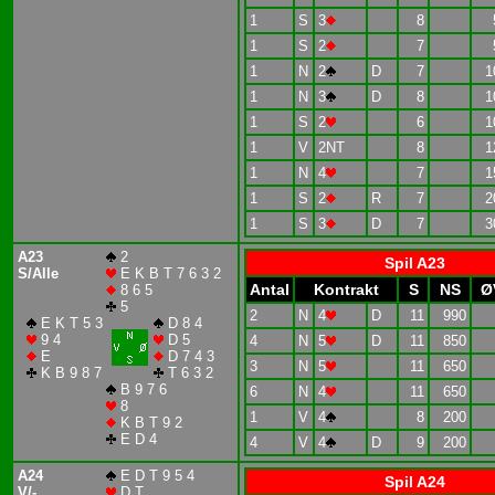
1
S
3
8
1
S
2
7
1
N
2
D
7
1
1
N
3
D
8
1
1
S
2
6
1
1
V
2NT
8
1
1
N
4
7
1
1
S
2
R
7
2
1
S
3
D
7
3
A23
2
Spil A23
S/Alle
E K B T 7 6 3 2
Antal
Kontrakt
S
NS
Ø
8 6 5
5
2
N
4
D
11
990
E K T 5 3
D 8 4
9 4
D 5
4
N
5
D
11
850
E
D 7 4 3
3
N
5
11
650
K B 9 8 7
T 6 3 2
B 9 7 6
6
N
4
11
650
8
1
V
4
8
200
K B T 9 2
E D 4
4
V
4
D
9
200
A24
E D T 9 5 4
Spil A24
V/-
D T