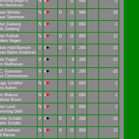
emming Bøgh-S.
N
4
11
650
-1
hn Henriksen
een Winkler
N
4
D
11
990
18
aus Sørensen
ter Zeeberg
N
4
11
650
-1
rik Zeeberg
ter Farholt
N
5
D
11
850
12
ders Hagen
kob Hald-Bjerrum
V
4
D
9
200
-15
een Bøhm Andersen
els Foged
V
4
8
200
-15
rs Mathiesen
C. Gravesen
V
4
D
9
200
-15
ul Clemmensen
uge Schäffer
N
5
11
650
-1
ns Auken
rs Blakset
N
4
11
650
-1
thias Bruun
ter Lund
N
5
11
650
-1
emming Dahl
rthe Schaltz
V
4
D
9
200
-15
rtin Schaltz
el Koefoed
N
5
D
11
850
12
if Rømer