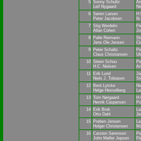
5
Sonny Schultz
Ar
Leif Nygaard
Ni
6
Søren Larsen
H.
Peter Jacobsen
Ib
7
Stig Werdelin
Fl
Allan Cohen
Jo
8
Palle Reimann
St
Jens Ole Jensen
Cl
9
Peter Schaltz
Pe
Claus Christiansen
Ul
10
Steen Schou
Pe
H.C. Nielsen
An
11
Erik Lund
Ja
Niels J. Tobiasen
St
12
Bent Lytcke
Ni
Helge Hesselberg
La
13
Tom Nørgaard
H.
Henrik Caspersen
Po
14
Erik Brok
La
Otto Dahl
Je
15
Preben Jensen
La
Holger Christensen
Ma
16
Carsten Sørensen
Pe
John Møller Jepsen
Fl