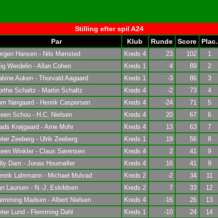
Stilling efter spil A24
Par
Klub
Runde
Score
Plac.
ørgen Hansen - Nils Mønsted
Kreds 4
23
102
1
ig Werdelin - Allan Cohen
Kreds 1
4
89
2
bine Auken - Thorvald Aagaard
Kreds 1
-3
86
3
rthe Schaltz - Martin Schaltz
Kreds 4
-2
73
4
om Nørgaard - Henrik Caspersen
Kreds 4
-24
71
5
een Schou - H.C. Nielsen
Kreds 4
20
67
6
ads Krøjgaard - Arne Mohr
Kreds 4
13
63
7
ter Zeeberg - Ulrik Zeeberg
Kreds 1
19
56
8
een Winkler - Claus Sørensen
Kreds 4
2
41
9
lly Dam - Jonas Houmøller
Kreds 4
16
41
9
enrik Lahrmann - Michael Mulvad
Kreds 2
-2
34
11
n Laursen - N.-J. Eskildsen
Kreds 2
7
33
12
emming Madsen - Albert Nielsen
Kreds 4
-16
26
13
ter Lund - Flemming Dahl
Kreds 1
-10
24
14