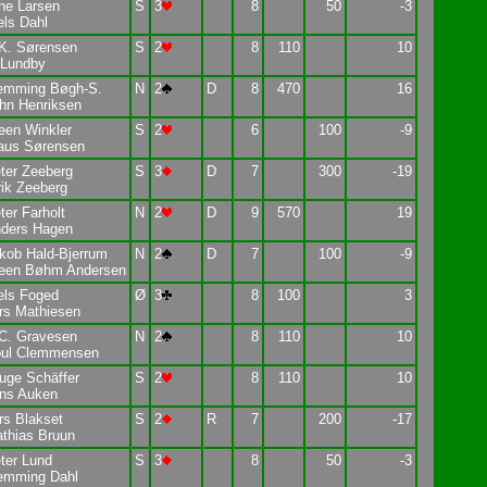
ne Larsen
S
3
8
50
-3
els Dahl
K. Sørensen
S
2
8
110
10
 Lundby
emming Bøgh-S.
N
2
D
8
470
16
hn Henriksen
een Winkler
S
2
6
100
-9
aus Sørensen
ter Zeeberg
S
3
D
7
300
-19
rik Zeeberg
ter Farholt
N
2
D
9
570
19
ders Hagen
kob Hald-Bjerrum
N
2
D
7
100
-9
een Bøhm Andersen
els Foged
Ø
3
8
100
3
rs Mathiesen
C. Gravesen
N
2
8
110
10
ul Clemmensen
uge Schäffer
S
2
8
110
10
ns Auken
rs Blakset
S
2
R
7
200
-17
thias Bruun
ter Lund
S
3
8
50
-3
emming Dahl