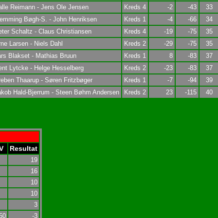
alle Reimann - Jens Ole Jensen
Kreds 4
-2
-43
33
lemming Bøgh-S. - John Henriksen
Kreds 1
-4
-66
34
ter Schaltz - Claus Christiansen
Kreds 4
-19
-75
35
ne Larsen - Niels Dahl
Kreds 2
-29
-75
35
rs Blakset - Mathias Bruun
Kreds 1
8
-83
37
nt Lytcke - Helge Hesselberg
Kreds 2
-23
-83
37
eben Thaarup - Søren Fritzbøger
Kreds 1
-7
-94
39
akob Hald-Bjerrum - Steen Bøhm Andersen
Kreds 2
23
-115
40
V
Resultat
19
16
10
10
3
50
-3