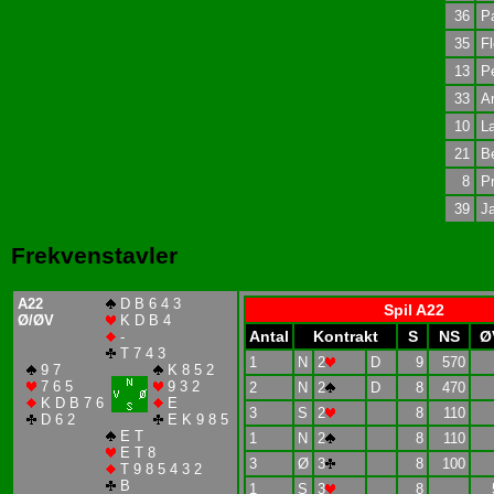
36
P
35
F
13
Pe
33
Ar
10
La
21
Be
8
Pr
39
J
Frekvenstavler
A22
D B 6 4 3
Spil A22
Ø/ØV
K D B 4
Antal
Kontrakt
S
NS
Ø
-
T 7 4 3
1
N
2
D
9
570
9 7
K 8 5 2
7 6 5
9 3 2
2
N
2
D
8
470
K D B 7 6
E
3
S
2
8
110
D 6 2
E K 9 8 5
E T
1
N
2
8
110
E T 8
3
Ø
3
8
100
T 9 8 5 4 3 2
B
1
S
3
8