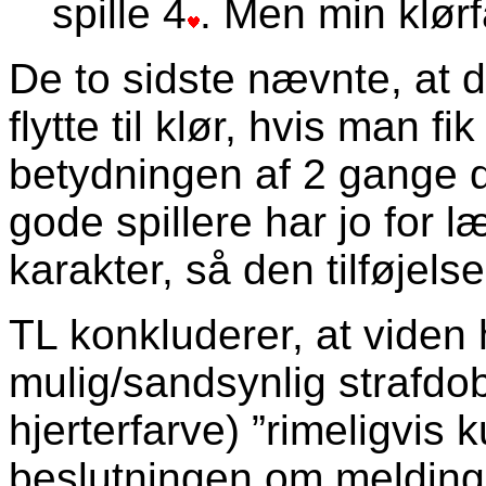
spille 4
. Men min klørf
De to sidste nævnte, at det
flytte til klør, hvis man 
betydningen af 2 gange d
gode spillere har jo for 
karakter, så den tilføjels
TL konkluderer, at viden
mulig/sandsynlig strafdob
hjerterfarve) ”rimeligvis
beslutningen om melding