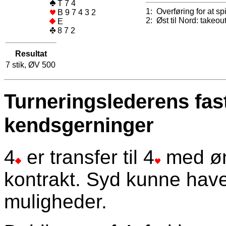
T 7 4
1: Overføring for at spi
B 9 7 4 3 2
2: Øst til Nord: takeout 
E
8 7 2
Resultat
7 stik, ØV 500
Turneringslederens fas
kendsgerninger
4
er transfer til 4
med øn
kontrakt. Syd kunne have 
muligheder.