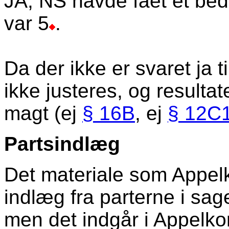
JA, NS havde fået et bedr
var 5
.
Da der ikke er svaret ja t
ikke justeres, og resultat
magt (ej
§ 16B
, ej
§ 12C
Partsindlæg
Det materiale som Appe
indlæg fra parterne i sagen
men det indgår i Appelko