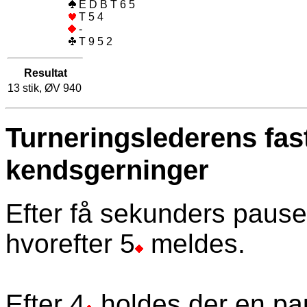
E D B T 6 5
T 5 4
-
T 9 5 2
Resultat
13 stik, ØV 940
Turneringslederens fas
kendsgerninger
Efter få sekunders pause
hvorefter 5
meldes.
Efter 4
holdes der en pa