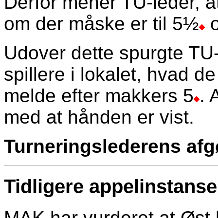
Derfor mener TU-leder, at
om der måske er til 5½
o
Udover dette spurgte TU-l
spillere i lokalet, hvad de 
melde efter makkers 5
. 
med at hånden er vist.
Turneringslederens afgø
Tidligere appelinstans
MAK har vurderet at Øst h