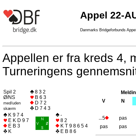
Appel 22-A
Danmarks Bridgeforbunds Appe
Appellen er fra kreds 4,
Turneringens gennemsnit
Spil 2
8 3 2
Meldin
Ø/NS
B 6 3
V
N
D 7 2
med/uden
D 7 4 3
skærm
K 9 7 4
-
...5
pas
E K D 9 7
8 2
E B 3
K T 9 8 6 5 4
pas
pas
K
E B 8 6