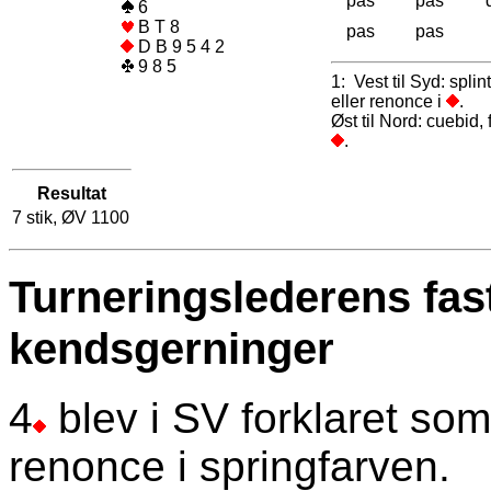
pas
pas
6
B T 8
pas
pas
D B 9 5 4 2
9 8 5
1: Vest til Syd: splin
eller renonce i
.
Øst til Nord: cuebid, 
.
Resultat
7 stik, ØV 1100
Turneringslederens fas
kendsgerninger
4
blev i SV forklaret som 
renonce i springfarven.