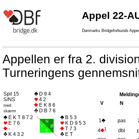
Appel 22-A
Danmarks Bridgeforbunds Appe
Appellen er fra 2. divisi
Turneringens gennemsnit
Spil 15
D 9 4
Melding
S/NS
4 2
V
N
E K 8 6
med
D B 7 6
skærm
E K T 8 7 2
B 5 3
1
pas
E 7 6
K D 9 5 3
-
T 7 3
1
dbl
4
K 4 3 2
E T