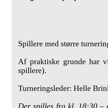
Spillere med større turneri
Af praktiske grunde har vi
spillere).
Turneringsleder: Helle Bri
Der spilles fra kl. 18:30
–
c