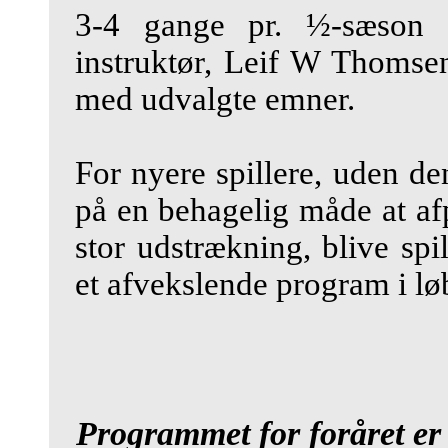
3-4 gange pr. ½-sæson 
instruktør, Leif W Thomsen
med udvalgte emner.
For nyere spillere, uden de
på en behagelig måde at a
stor udstrækning, blive spi
et afvekslende program i løb
Programmet for foråret e