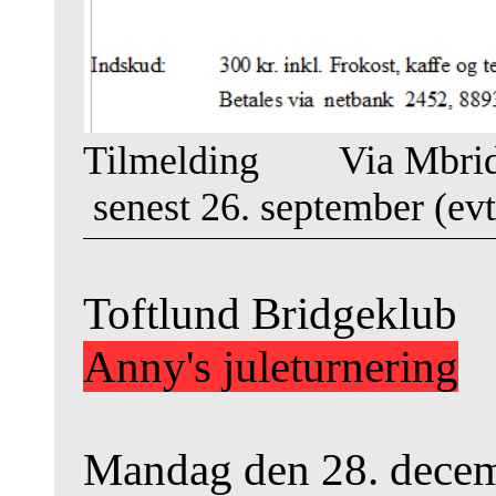
Tilmelding
Via Mbri
senest 26. september (ev
Toftlund Bridgeklub
Anny's juleturnering
Mandag den 28. decemb