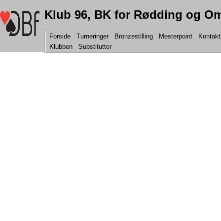
Klub 96, BK for Rødding og O
Forside
Turneringer
Bronzestilling
Mesterpoint
Kontakt
Klubben
Substitutter