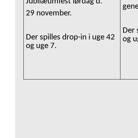
Jubilæumfest lørdag d.
gene
29 november.
Der 
Der spilles drop-in i uge 42
og u
og uge 7.