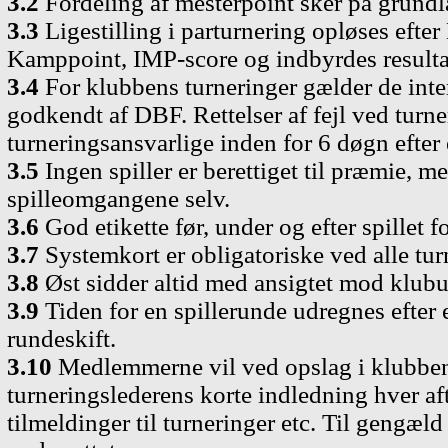
3.2
Fordeling af mesterpoint sker på grund
3.3
Ligestilling i parturnering opløses efte
Kamppoint, IMP-score og indbyrdes resulta
3.4
For klubbens turneringer gælder de inter
godkendt af DBF. Rettelser af fejl ved turne
turneringsansvarlige inden for 6 døgn efter 
3.5
Ingen spiller er berettiget til præmie, 
spilleomgangene selv.
3.6
God etikette før, under og efter spillet
3.7
Systemkort er obligatoriske ved alle tur
3.8
Øst sidder altid med ansigtet mod klubu
3.9
Tiden for en spillerunde udregnes efter e
rundeskift.
3.10
Medlemmerne vil ved opslag i klubben
turneringslederens korte indledning hver aft
tilmeldinger til turneringer etc. Til gengæl