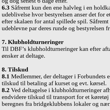
og dog senest 6 dage efter.
6.3
Såfremt kun den ene halvleg i en holdkam
udeblivelse hvor bestyrelsen anser det for et
efter skalaen for antal spillede spil. Såfremt 
udeblevne par deres runde og bestyrelsen fr
7. Klubholdturneringer
Til DBF
’
s klubholdturneringer kan efter af
ønsker at deltage.
8. Tilskud
8.1
Medlemmer, der deltager i Forbundets el
tilskud til betaling af kurset og evt. kørsel.
8.2
Ved deltagelse i klubholdturneringer af
endvidere tilskud til transport for et køretøj
beregnes fra bridgeklubbens lokaler og nær