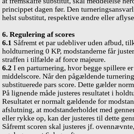
at fremskaffe substitut, skal meddelelse hero
princippet dagen før. Den turneringsansvarli
helst substitut, respektive ændre eller aflys
6. Regulering af scores
6.1
Såfremt et par udebliver uden afbud, til
holdturnering 0 KP, modstanderne får juster
straffen i tilfælde af force majeure.
6.2
I en parturnering, hvor begge spillere er 
middelscore. Når den pågældende turnering e
substituerede pars score. Dette gælder norm
På lignende måde justeres resultatet i holdtu
Resultatet er normalt gældende for modstand
afslutning, at modstanderholdet med gennems
eller rykke op, kan der justeres til dette ge
Såfremt scoren skal justeres jf. ovennævnte