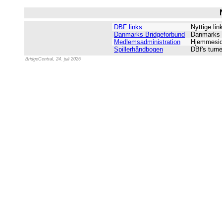
DBF links
Nyttige li
Danmarks Bridgeforbund
Danmarks 
Medlemsadministration
Hjemmeside
Spillerhåndbogen
DBf's turn
BridgeCentral, 24. juli 2026