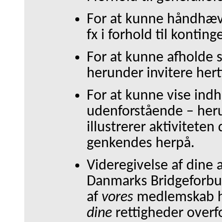
For at kunne håndhæve
fx i forhold til kontin
For at kunne afholde 
herunder invitere herti
For at kunne vise indho
udenforstående
–
heru
illustrerer aktivitete
genkendes herpå.
Videregivelse af dine 
Danmarks Bridgeforbun
af
vores
medlemskab her
dine
rettigheder overf