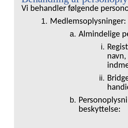
Vi behandler følgende persono
Medlemsoplysninger:
Almindelige p
Regis
navn, 
indme
Bridg
handi
Personoplysnin
beskyttelse: