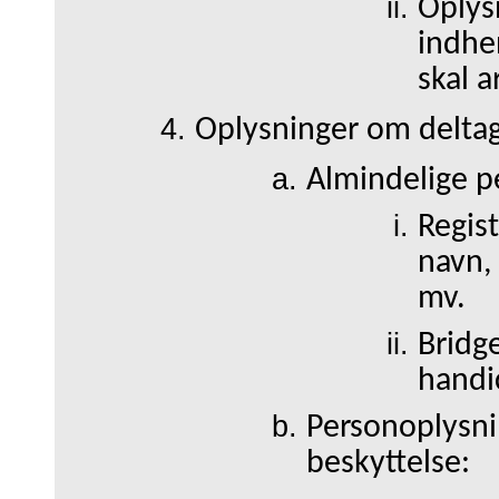
Oplys
indhen
skal 
Oplysninger om deltage
Almindelige p
Regis
navn, 
mv.
Bridg
handi
Personoplysnin
beskyttelse: