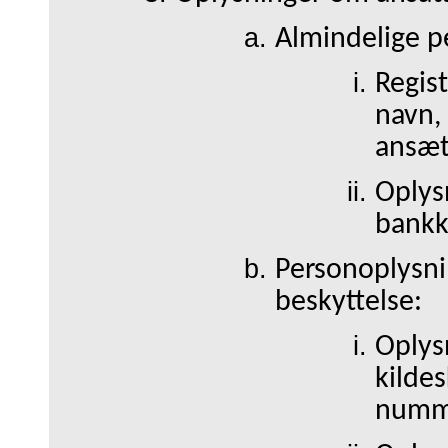
Almindelige p
Regis
navn, 
ansæt
Oplysn
bank
Personoplysnin
beskyttelse:
Oplysn
kildes
numm