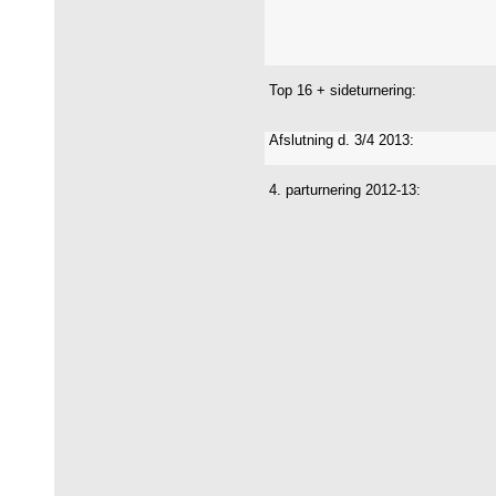
Top 16 + sideturnering:
Afslutning d. 3/4 2013:
4. parturnering 2012-13: