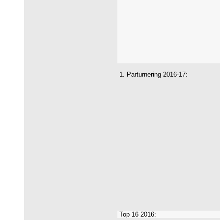
1. Parturnering 2016-17:
Top 16 2016: