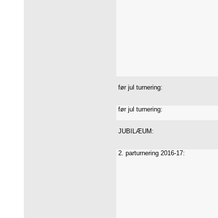
før jul turnering:
før jul turnering:
JUBILÆUM:
2. parturnering 2016-17: