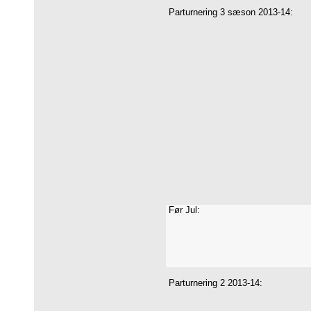
Parturnering 3 sæson 2013-14:
Før Jul:
Parturnering 2 2013-14: