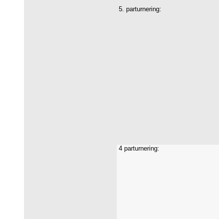
5. parturnering:
4 parturnering: