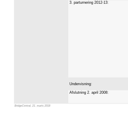
3. parturnering 2012-13:
Undervisning:
Afslutning 2. april 2008:
BridgeCentral, 21. marts 2018