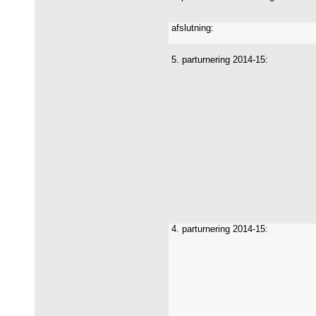
afslutning:
5. parturnering 2014-15:
4. parturnering 2014-15: