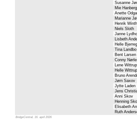
Susanne Jø
Mie Hanber
Anette Odg
Marianne J
Henrik Wint
Niels Sloth
Janne Lydh
Lisbeth And
Helle Bjerre
Tina Landb
Bent Larsen
Conny Nørl
Lene Wittru
Helle Wittru
Bruno Arend
Jørn Saxov
Jytte Laden
Jens Christi
Anni Skov
Henning Sk
Elisabeth A
Ruth Ander
BridgeCentral, 16. april 2026