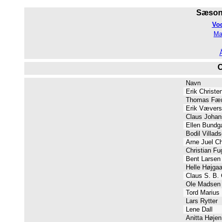
Sæsone
Vo
Ma
O
Navn
Erik Christ
Thomas Fæ
Erik Vævers
Claus Joha
Ellen Bundg
Bodil Villad
Arne Juel C
Christian Fu
Bent Larsen
Helle Højga
Claus S. B. 
Ole Madse
Tord Marius
Lars Rytter
Lene Dall
Anitta Høje