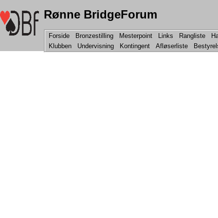
Rønne BridgeForum
Forside
Bronzestilling
Mesterpoint
Links
Rangliste
Ha
Klubben
Undervisning
Kontingent
Afløserliste
Bestyre