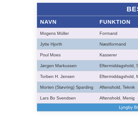
BE
NAVN
FUNKTION
Mogens Müller
Formand
Jytte Hjorth
Næstformand
Poul Moes
Kasserer
Jørgen Markussen
Eftermiddagshold, 
Torben H. Jensen
Eftermiddagshold, 
Morten (Støvring) Sparding
Aftenshold, Teknik
Lars Bo Svendsen
Aftenshold, Menig
Lyngby Br