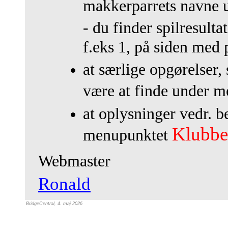
makkerparrets navne 
- du finder spilresulta
f.eks 1, p
å
siden med p
at s
æ
rlige opg
ø
relser,
v
æ
re at finde under 
at oplysninger vedr. b
Klubb
menupunktet
Webmaster
Ronald
BridgeCentral, 4. maj 2026