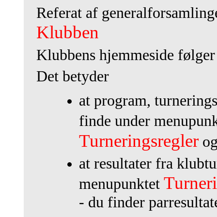
Referat af generalforsamlin
Klubben
Klubbens hjemmeside f
ø
lger
Det betyder
at program, turneringsr
finde under menupun
Turneringsregler
o
at resultater fra klubt
Turner
menupunktet
- du finder parresultat