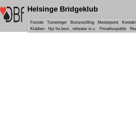
Helsinge Bridgeklub
Forside
Turneringer
Bronzestilling
Mesterpoint
Kontakt
Klubben
Nyt fra best., referater m.v.
Privatlivspolitik
Rea