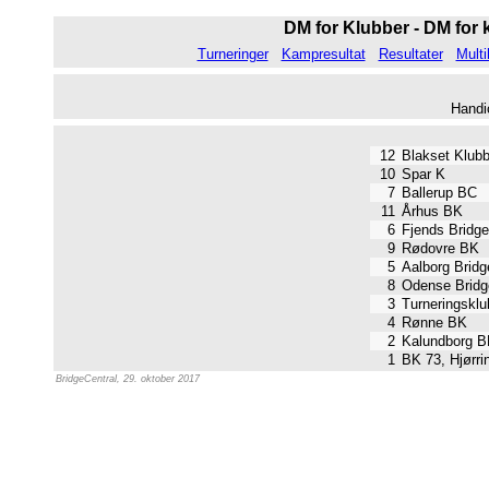
DM for Klubber - DM for k
Turneringer
Kampresultat
Resultater
Multi
Handi
12
Blakset Klubb
10
Spar K
7
Ballerup BC
11
Århus BK
6
Fjends Bridge
9
Rødovre BK
5
Aalborg Bridg
8
Odense Bridg
3
Turneringsklu
4
Rønne BK
2
Kalundborg B
1
BK 73, Hjørri
BridgeCentral, 29. oktober 2017