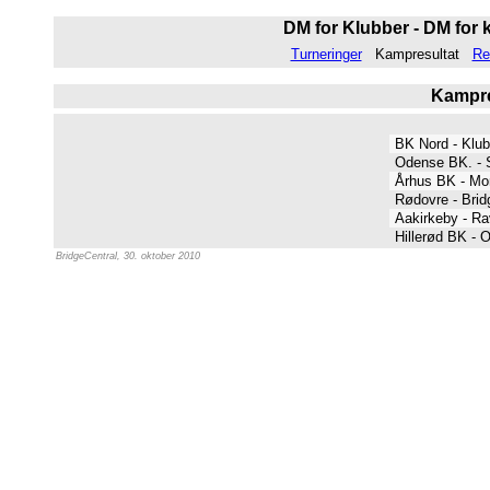
DM for Klubber - DM for k
Turneringer
Kampresultat
Re
Kampres
BK Nord - Klu
Odense BK. - S
Århus BK - M
Rødovre - Brid
Aakirkeby - Ra
Hillerød BK - 
BridgeCentral, 30. oktober 2010