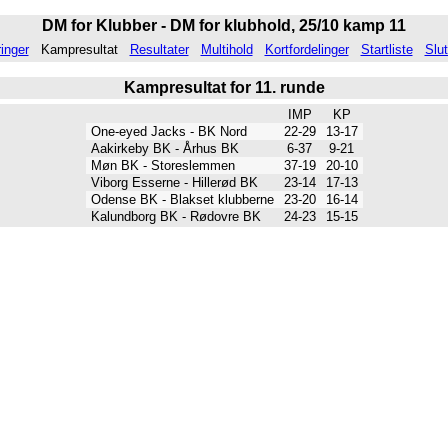
DM for Klubber - DM for klubhold, 25/10 kamp 11
inger
Kampresultat
Resultater
Multihold
Kortfordelinger
Startliste
Slut
Kampresultat for 11. runde
IMP
KP
One-eyed Jacks - BK Nord
22-29
13-17
Aakirkeby BK - Århus BK
6-37
9-21
Møn BK - Storeslemmen
37-19
20-10
Viborg Esserne - Hillerød BK
23-14
17-13
Odense BK - Blakset klubberne
23-20
16-14
Kalundborg BK - Rødovre BK
24-23
15-15