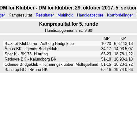
DM for Klubber - DM for klubber, 29. oktober 2017, 5. sektio
ger
Kampresultat
Resultater
Multihold
Handicapscore
Kortfordelinger
Kampresultat for 5. runde
Handicapgennemsnit: 9,80
IMP
KP
Blakset Klubberne - Aalborg Bridgeklub
10-20
6,82-13,18
Århus BK - Fjends Bridgeklub
34-17
14,93-5,07
Spar K - BK 73, Hjørring
63-23
18,78-1,22
Rødovre BK - Kalundborg BK
51-10
18,90-1,10
Odense Bridgeklub - Turneringsklubben Midtsjælland
51-15
18,28-1,72
Ballerup BC - Rønne BK
65-16
19,74-0,26