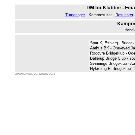
DM for Klubber - Fina
Turneringer
Kampresultat
Resultater
Kampres
Handi
Spar K, Esbjerg - Bridge
Aarhus BK - One-eyed J
Rødovre Bridgeklub - Od
Ballerup Bridge Club - Y
Svinninge Bridgeklub - Aa
Nykøbing F. Bridgeklub -
BridgeCentral, 30. oktober 2016