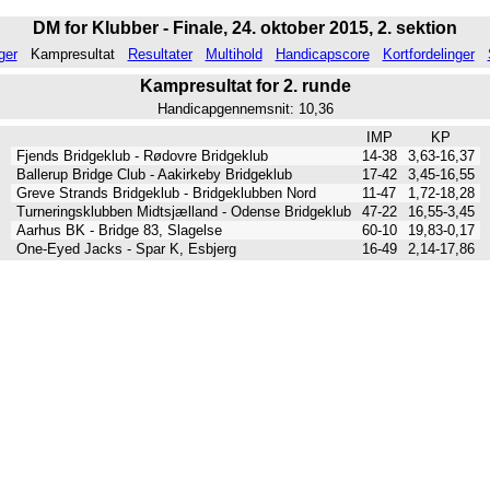
DM for Klubber - Finale, 24. oktober 2015, 2. sektion
ger
Kampresultat
Resultater
Multihold
Handicapscore
Kortfordelinger
Kampresultat for 2. runde
Handicapgennemsnit: 10,36
IMP
KP
Fjends Bridgeklub - Rødovre Bridgeklub
14-38
3,63-16,37
Ballerup Bridge Club - Aakirkeby Bridgeklub
17-42
3,45-16,55
Greve Strands Bridgeklub - Bridgeklubben Nord
11-47
1,72-18,28
Turneringsklubben Midtsjælland - Odense Bridgeklub
47-22
16,55-3,45
Aarhus BK - Bridge 83, Slagelse
60-10
19,83-0,17
One-Eyed Jacks - Spar K, Esbjerg
16-49
2,14-17,86