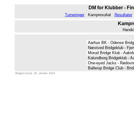
DM for Klubber - Fin
Turneringer
Kampresultat
Resultater
Kampres
Handi
Aarhus BK - Odense Brid
Næstved Bridgeklub - Fje
Morud Bridge Klub - Aakir
Kalundborg Bridgeklub - A
One-eyed Jacks - Rødovre
Ballerup Bridge Club - Br
BridgeCentral, 26. oktober 2014